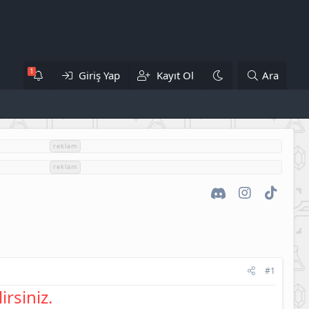
Giriş Yap
Kayıt Ol
Ara
reklam
reklam
Discord
Instagram
TikTok
#1
irsiniz.