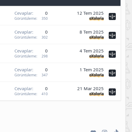
Cevaplar
0
12 Tem 2025
Görüntüleme
350
oXoloria
Cevaplar
0
8 Tem 2025
Görüntüleme
302
oXoloria
Cevaplar
0
4 Tem 2025
Görüntüleme
298
oXoloria
Cevaplar
0
1 Tem 2025
Görüntüleme
347
oXoloria
Cevaplar
0
21 Mar 2025
Görüntüleme
410
oXoloria
Discord
Instagram
TikTok