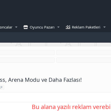
oncalar
Oyuncu Pazarı
Reklam Paketleri
ss, Arena Modu ve Daha Fazlası!
çe
Bu alana yazılı reklam verebil