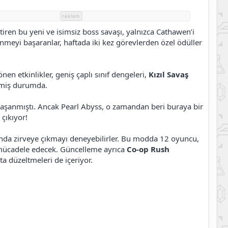
reklam
ktiren bu yeni ve isimsiz boss savaşı, yalnızca Cathawen’i
yenmeyi başaranlar, haftada iki kez görevlerden özel ödüller
n etkinlikler, geniş çaplı sınıf dengeleri,
Kızıl Savaş
enmiş durumda.
aşanmıştı. Ancak Pearl Abyss, o zamandan beri buraya bir
çıkıyor!
sunda zirveye çıkmayı deneyebilirler. Bu modda 12 oyuncu,
ı mücadele edecek. Güncelleme ayrıca
Co-op Rush
ta düzeltmeleri de içeriyor.