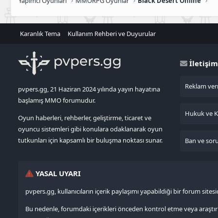
Yapımcı Oyunları
MMORPG Oyunlar
Black Desert Online
Karanlık Tema
Kullanım Rehberi ve Duyurular
İletişim
Reklam verm
pvpers.gg, 21 Haziran 2024 yılında yayın hayatına
başlamış MMO forumudur.
Hukuk ve KV
Oyun haberleri, rehberler, geliştirme, ticaret ve
oyuncu sistemleri gibi konulara odaklanarak oyun
tutkunları için kapsamlı bir buluşma noktası sunar.
Ban ve sorun
YASAL UYARI
pvpers.gg, kullanıcıların içerik paylaşımı yapabildiği bir forum site
Bu nedenle, forumdaki içerikleri önceden kontrol etme veya ara