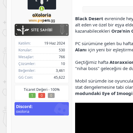
h
g
l
i
ı
e
b
ç
r
oXoloria
Black Desert
evreninde heye
i
t
www.
pvpers
.gg
a
alt eden ve özel bir eşya eld
r
kazanabilecekleri
Orze’nin 
i
h
PC sürümüne gelen bu haftaki
Katılım
19 Haz 2024
i
Alanı
için yeni bir eşleştir
Konular
530
Mesajlar
766
Geçtiğimiz hafta
Atoraxxio
Çözümler
10
"nihai boss" geleceğini de 
Beğeniler
3,461
GG Coin
45,622
Mobil sürümde ise oyuncula
stat dengelemesine tabi ola
Ticaret Değeri -
100%
modundaki Eye of Imoogi
1
0
0
Discord
oxoloria