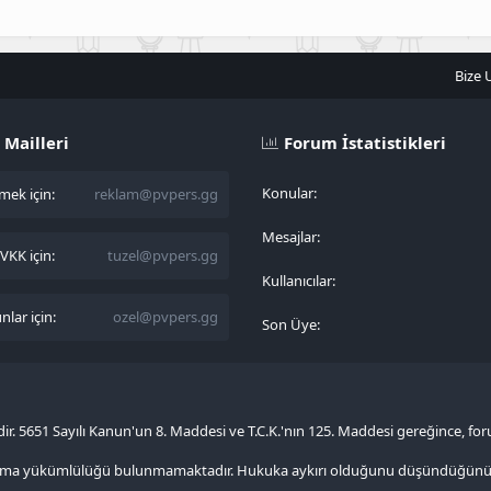
Bize 
 Mailleri
Forum İstatistikleri
Konular
ek için:
reklam@pvpers.gg
Mesajlar
KK için:
tuzel@pvpers.gg
Kullanıcılar
lar için:
ozel@pvpers.gg
Son Üye
sidir. 5651 Sayılı Kanun'un 8. Maddesi ve T.C.K.'nın 125. Maddesi gereğince, fo
ştırma yükümlülüğü bulunmamaktadır. Hukuka aykırı olduğunu düşündüğünüz 