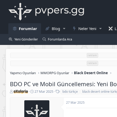
Forumlar
Blog
Neler Yeni
L
Yeni Gönderiler
Forumlarda Ara
reklam
reklam
Yapımcı Oyunları
MMORPG Oyunlar
Black Desert Online
BDO PC ve Mobil Güncellemesi: Yeni Bo
K
B
E
oXoloria
27 Mar 2025
bdo türkçe
black desert online türk
o
a
t
n
ş
i
27 Mar 2025
u
l
k
S
a
e
a
n
t