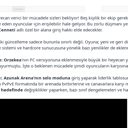
reklam
can verici bir mücadele sizleri bekliyor! Beş kişilik bir ekip gere
e eden oyuncular için erişilebilir hale geliyor. Bu zorlu düşmanı 
Cenneti
adlı özel bir alana giriş hakkı elde edecekler.
 güncelleme sadece bununla sınırlı değil. Oyuna; yeni ve geri döne
me sistemi ve hardcore sunucusuna yönelik bazı yenilikler de ekl
n: Orzekea
'nın PC versiyonuna eklenmesiyle büyük bir heyecan y
duyurmuştu. İşte o beklenen mücadele şimdi oyuncuların karşısına 
r,
Azunak Arena’nın solo moduna
giriş yaparak liderlik tablo
n PvPvE formatında bir arenada birbirlerine ve canavarlara karş
 hedefinde
değişiklikler yaparken, bazı sınıf dengelemeleri ve ha