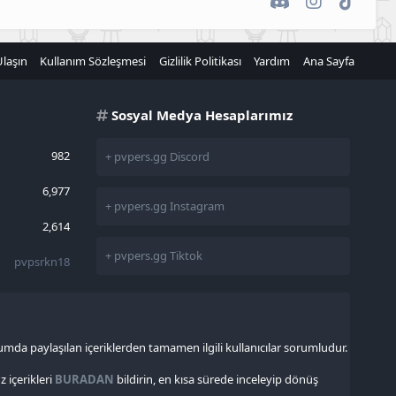
Ulaşın
Kullanım Sözleşmesi
Gizlilik Politikası
Yardım
Ana Sayfa
Sosyal Medya Hesaplarımız
982
+ pvpers.gg Discord
6,977
+ pvpers.gg Instagram
2,614
+ pvpers.gg Tiktok
pvpsrkn18
rumda paylaşılan içeriklerden tamamen ilgili kullanıcılar sorumludur.
içerikleri
BURADAN
bildirin, en kısa sürede inceleyip dönüş