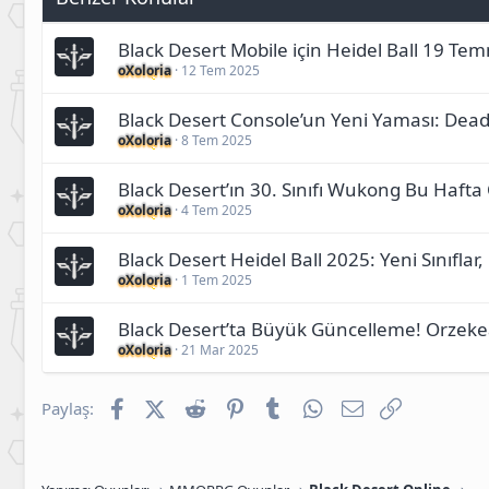
Black Desert Mobile için Heidel Ball 19 
oXoloria
12 Tem 2025
Black Desert Console’un Yeni Yaması: Dead
oXoloria
8 Tem 2025
Black Desert’ın 30. Sınıfı Wukong Bu Haf
oXoloria
4 Tem 2025
Black Desert Heidel Ball 2025: Yeni Sınıfla
oXoloria
1 Tem 2025
Black Desert’ta Büyük Güncelleme! Orzekea
oXoloria
21 Mar 2025
Facebook
X (Twitter)
Reddit
Pinterest
Tumblr
WhatsApp
E-posta
Link
Paylaş: