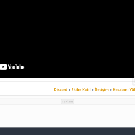
Discord
●
Ekibe Katıl
●
İletişim
●
Hesabını Yü
reklam