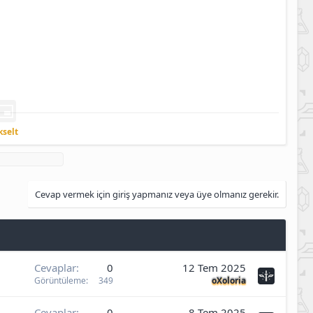
kselt
Cevap vermek için giriş yapmanız veya üye olmanız gerekir.
Cevaplar
0
12 Tem 2025
Görüntüleme
349
oXoloria
Cevaplar
0
8 Tem 2025