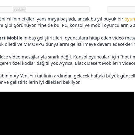
reklam
ni Yılı’nın etkileri yansımaya başladı, ancak bu yıl büyük bir
oyun
nı gibi görünüyor. Yine de bu, PC, konsol ve mobil oyuncuların 2
ert Mobile
’ın baş geliştiricileri, oyunculara hitap eden video mes
uk diledi ve MMORPG dünyalarını geliştirmeye devam edeceklerin
ece video mesajlarıyla sınırlı değil. Konsol oyuncuları için “hot ti
içeren özel kodlar dağıtılıyor. Ayrıca, Black Desert Mobile’ın vid
kibinin Ay Yeni Yılı tatilinin ardından gelecek haftaki büyük günce
ve geliştiricilerin iyi dilekleri bekliyor.