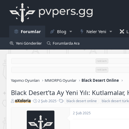
Forumlar
Blog
Neler Yeni
L
Yeni Gönderiler
Forumlarda Ara
reklam
reklam
Yapımcı Oyunları
MMORPG Oyunlar
Black Desert Online
Black Desert’ta Ay Yeni Yılı: Kutlamalar,
K
B
E
oXoloria
2 Şub 2025
black desert online
black desert türk
o
a
t
n
ş
i
2 Şub 2025
u
l
k
S
a
e
a
n
t