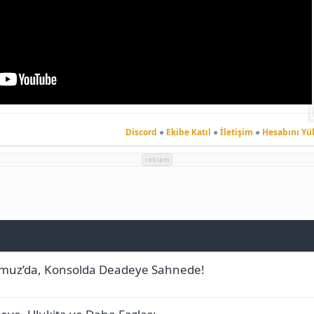
Discord
●
Ekibe Katıl
●
İletişim
●
Hesabını Yü
reklam
Temmuz’da, Konsolda Deadeye Sahnede!