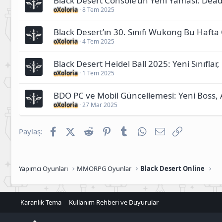
Black Desert Console’un Yeni Yaması: Dead
oXoloria
8 Tem 2025
Black Desert’ın 30. Sınıfı Wukong Bu Haf
oXoloria
4 Tem 2025
Black Desert Heidel Ball 2025: Yeni Sınıfla
oXoloria
1 Tem 2025
BDO PC ve Mobil Güncellemesi: Yeni Boss,
oXoloria
27 Mar 2025
Facebook
X (Twitter)
Reddit
Pinterest
Tumblr
WhatsApp
E-posta
Link
Paylaş:
Yapımcı Oyunları
MMORPG Oyunlar
Black Desert Online
Karanlık Tema
Kullanım Rehberi ve Duyurular