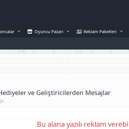
oncalar
Oyuncu Pazarı
Reklam Paketleri
 Hediyeler ve Geliştiricilerden Mesajlar
çe
Bu alana yazılı reklam verebil