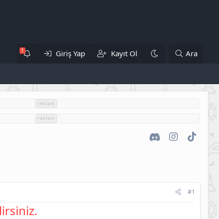
Giriş Yap
Kayıt Ol
Ara
reklam
reklam
Discord
Instagram
TikTok
#1
irsiniz.