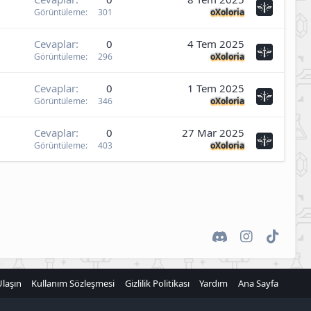
Görüntüleme
301
oXoloria
Cevaplar
0
4 Tem 2025
Görüntüleme
296
oXoloria
Cevaplar
0
1 Tem 2025
Görüntüleme
346
oXoloria
Cevaplar
0
27 Mar 2025
Görüntüleme
403
oXoloria
Discord
Instagram
TikTok
Ulaşın
Kullanım Sözleşmesi
Gizlilik Politikası
Yardım
Ana Sayfa