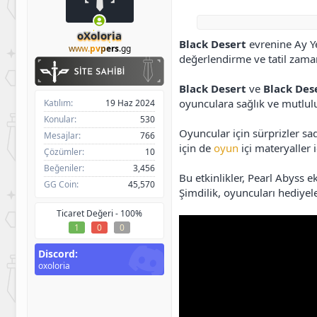
h
g
l
i
ı
e
b
ç
r
oXoloria
Black Desert
evrenine Ay Ye
i
t
www.
pvpers
.gg
a
değerlendirme ve tatil zama
r
i
Black Desert
ve
Black Des
h
oyunculara sağlık ve mutlul
Katılım
19 Haz 2024
i
Konular
530
Oyuncular için sürprizler sad
Mesajlar
766
için de
oyun
içi materyaller 
Çözümler
10
Beğeniler
3,456
Bu etkinlikler, Pearl Abyss e
GG Coin
45,570
Şimdilik, oyuncuları hediyeler 
Ticaret Değeri -
100%
1
0
0
Discord
oxoloria