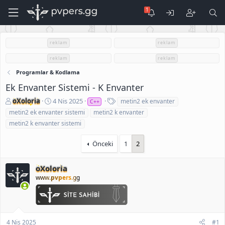
reklam
reklam
reklam
reklam
Programlar & Kodlama
Ek Envanter Sistemi - K Envanter
K
B
E
oXoloria
4 Nis 2025
metin2 ek envanter
C++
o
a
t
metin2 ek envanter sistemi
metin2 k envanter
n
ş
i
metin2 k envanter sistemi
u
l
k
S
a
e
Önceki
1
2
a
n
t
h
g
l
i
ı
e
oXoloria
b
ç
r
www.
pvpers
.gg
i
t
a
r
i
h
4 Nis 2025
#1