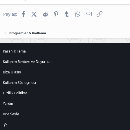
Facebook
X (Twitter)
Reddit
Pinterest
Tumblr
WhatsApp
E-posta
Link
Paylaş:
Programlar & Kodlama
Karanlık Tema
Kullanım Rehberi ve Duyurular
Bize Ulaşın
Kullanım Sözleşmesi
Gizlilik Politikası
Yardım
Ana Sayfa
R
S