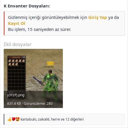
K Envanter Dosyaları:
Gizlenmiş içeriği görüntüleyebilmek için
Giriş Yap
ya da
Kayıt Ol
Bu işlem, 15 saniyeden az sürer.
Ekli dosyalar
y3YzPj.png
831.4 KB · Görüntüleme: 280
T
kartalsulo
,
zako66
,
herre
ve 12 diğerleri
e
p