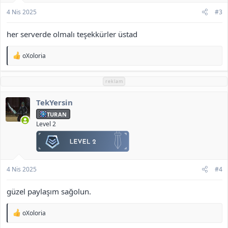
4 Nis 2025
#3
her serverde olmalı teşekkürler üstad
T
oXoloria
e
p
k
reklam
i
l
TekYersin
e
r
TURAN
:
Level 2
4 Nis 2025
#4
güzel paylaşım sağolun.
T
oXoloria
e