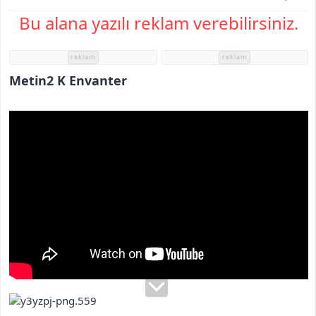
i
Bu alana yazılı reklam verebilirsiniz.
reklam
reklam
Metin2 K Envanter​