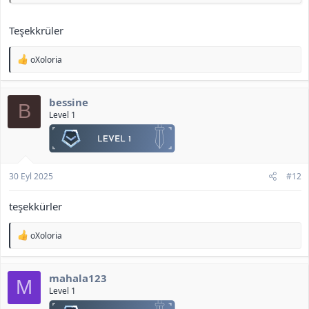
Teşekkrüler
T
oXoloria
e
p
K Envanter Dosyaları:
k
<b>[Gizli içerik]</b>
bessine
i
B
l
Level 1
e
r
:
30 Eyl 2025
#12
teşekkürler
T
oXoloria
e
p
k
mahala123
i
M
l
Level 1
e