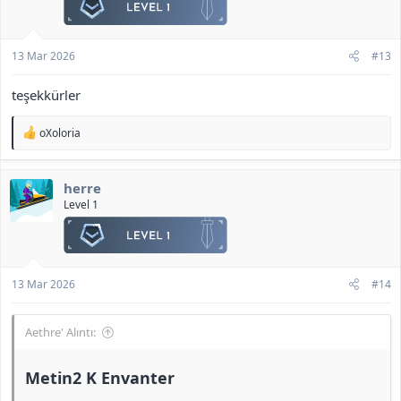
r
:
13 Mar 2026
#13
teşekkürler
T
oXoloria
e
p
k
herre
i
l
Level 1
e
r
:
13 Mar 2026
#14
Aethre' Alıntı:
Metin2 K Envanter​