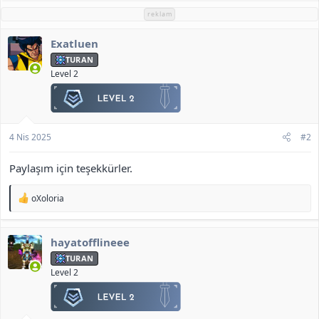
k
reklam
i
l
Exatluen
e
r
TURAN
:
Level 2
4 Nis 2025
#2
Paylaşım için teşekkürler.
T
oXoloria
e
p
k
hayatofflineee
i
l
TURAN
e
Level 2
r
: