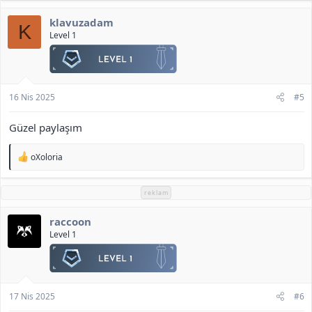
p
k
klavuzadam
i
K
l
Level 1
e
r
:
16 Nis 2025
#5
Güzel paylaşım
T
oXoloria
e
p
k
reklam
i
l
raccoon
e
r
Level 1
:
17 Nis 2025
#6