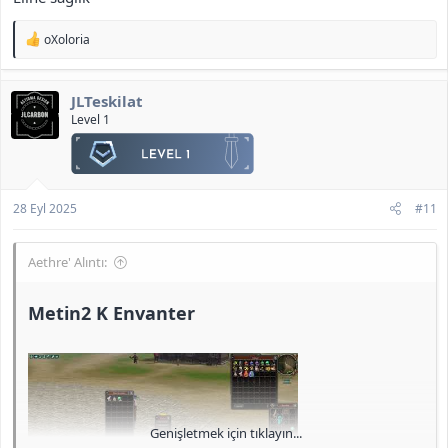
T
oXoloria
e
p
k
JLTeskilat
i
l
Level 1
e
r
:
28 Eyl 2025
#11
Aethre' Alıntı:
Metin2 K Envanter​
Genişletmek için tıklayın...