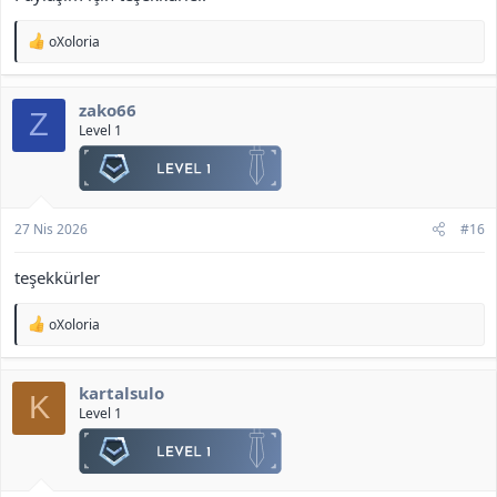
T
oXoloria
e
p
k
zako66
i
Z
l
Level 1
e
r
:
27 Nis 2026
#16
teşekkürler
T
oXoloria
e
p
k
kartalsulo
i
K
l
Level 1
e
r
: