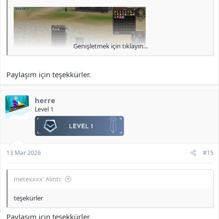
Genişletmek için tıklayın...
Paylaşım için teşekkürler.
herre
Level 1
K Envanter Dosyaları:
<b>[Gizli içerik]</b>
13 Mar 2026
#15
metexxxx' Alıntı:
teşekürler
Paylaşım için teşekkürler.