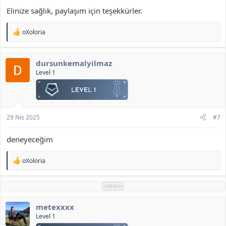
Elinize sağlık, paylaşım için teşekkürler.
T
oXoloria
e
p
k
dursunkemalyilmaz
i
l
Level 1
e
r
:
29 Nis 2025
#7
deneyeceğim
T
oXoloria
e
p
k
reklam
i
l
metexxxx
e
r
Level 1
: