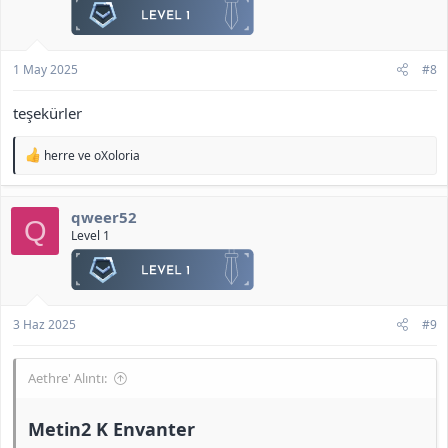
1 May 2025
#8
teşekürler
T
herre
ve
oXoloria
e
p
k
qweer52
i
Q
l
Level 1
e
r
:
3 Haz 2025
#9
Aethre' Alıntı:
Metin2 K Envanter​