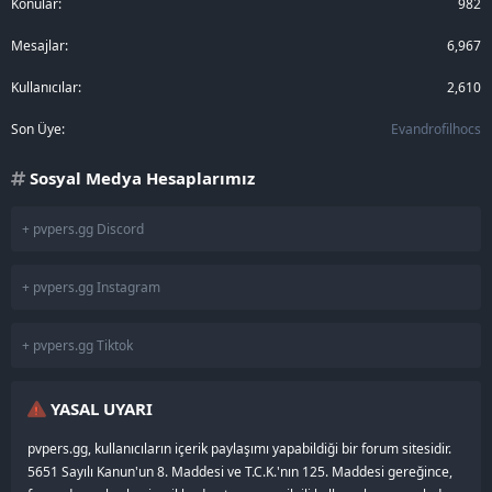
Konular
982
Mesajlar
6,967
Kullanıcılar
2,610
Son Üye
Evandrofilhocs
Sosyal Medya Hesaplarımız
+ pvpers.gg Discord
+ pvpers.gg Instagram
+ pvpers.gg Tiktok
YASAL UYARI
pvpers.gg, kullanıcıların içerik paylaşımı yapabildiği bir forum sitesidir.
5651 Sayılı Kanun'un 8. Maddesi ve T.C.K.'nın 125. Maddesi gereğince,