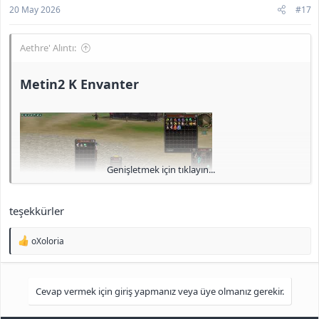
20 May 2026
#17
Aethre' Alıntı:
Metin2 K Envanter​
Genişletmek için tıklayın...
teşekkürler
T
oXoloria
e
p
K Envanter Dosyaları:
k
<b>[Gizli içerik]</b>
i
Cevap vermek için giriş yapmanız veya üye olmanız gerekir.
l
e