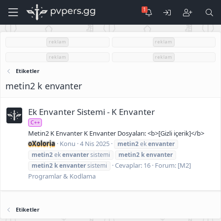
reklam
reklam
reklam
reklam
Etiketler
metin2 k envanter
Ek Envanter Sistemi - K Envanter
C++
Metin2 K Envanter K Envanter Dosyaları: <b>[Gizli içerik]</b>
oXoloria
Konu
4 Nis 2025
metin2
ek
envanter
metin2
ek
envanter
sistemi
metin2
k
envanter
Cevaplar: 16
Forum:
[M2]
metin2
k
envanter
sistemi
Programlar & Kodlama
Etiketler