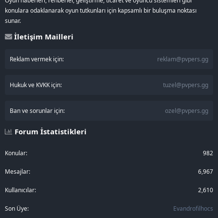
Oyun haberleri, rehberler, geliştirme, ticaret ve oyuncu sistemleri gibi
konulara odaklanarak oyun tutkunları için kapsamlı bir buluşma noktası
sunar.
İletişim Mailleri
Reklam vermek için:
reklam@pvpers.gg
Hukuk ve KVKK için:
tuzel@pvpers.gg
Ban ve sorunlar için:
ozel@pvpers.gg
Forum İstatistikleri
Konular
982
Mesajlar
6,967
Kullanıcılar
2,610
Son Üye
Evandrofilhocs