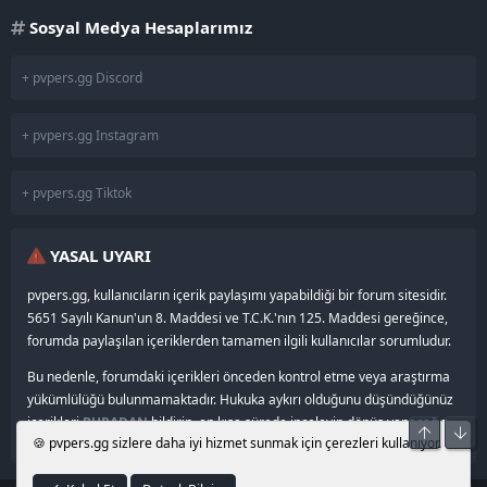
Sosyal Medya Hesaplarımız
+ pvpers.gg Discord
+ pvpers.gg Instagram
+ pvpers.gg Tiktok
YASAL UYARI
pvpers.gg, kullanıcıların içerik paylaşımı yapabildiği bir forum sitesidir.
5651 Sayılı Kanun'un 8. Maddesi ve T.C.K.'nın 125. Maddesi gereğince,
forumda paylaşılan içeriklerden tamamen ilgili kullanıcılar sorumludur.
Bu nedenle, forumdaki içerikleri önceden kontrol etme veya araştırma
yükümlülüğü bulunmamaktadır. Hukuka aykırı olduğunu düşündüğünüz
içerikleri
BURADAN
bildirin, en kısa sürede inceleyip dönüş yapacağız.
Üst
Alt
🍪 pvpers.gg sizlere daha iyi hizmet sunmak için çerezleri kullanıyor.