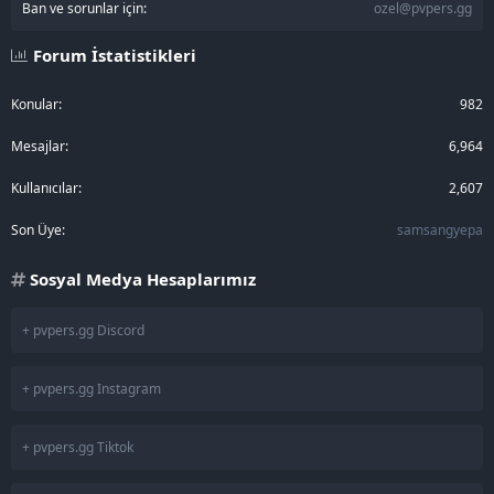
Ban ve sorunlar için:
ozel@pvpers.gg
Forum İstatistikleri
Konular
982
Mesajlar
6,964
Kullanıcılar
2,607
Son Üye
samsangyepa
Sosyal Medya Hesaplarımız
+ pvpers.gg Discord
+ pvpers.gg Instagram
+ pvpers.gg Tiktok