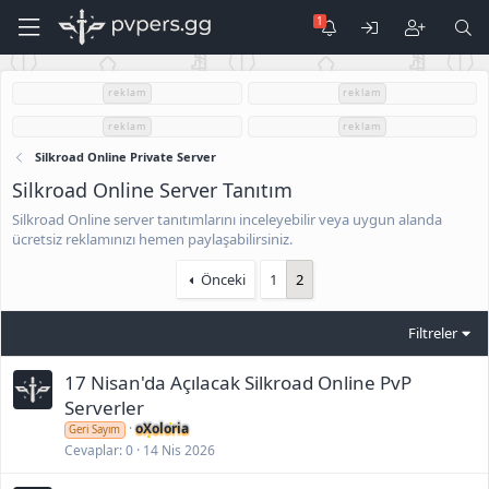
reklam
reklam
reklam
reklam
Silkroad Online Private Server
Silkroad Online Server Tanıtım
Silkroad Online server tanıtımlarını inceleyebilir veya uygun alanda
ücretsiz reklamınızı hemen paylaşabilirsiniz.
Önceki
1
2
Filtreler
17 Nisan'da Açılacak Silkroad Online PvP
Serverler
oXoloria
Geri Sayım
Cevaplar
0
14 Nis 2026