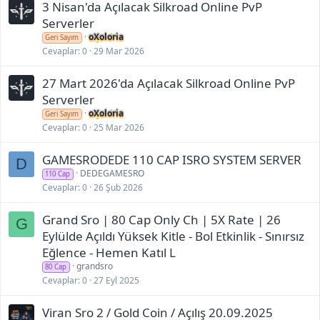
3 Nisan'da Açılacak Silkroad Online PvP
Serverler
oXoloria
Geri Sayım
Cevaplar
0
29 Mar 2026
27 Mart 2026'da Açılacak Silkroad Online PvP
Serverler
oXoloria
Geri Sayım
Cevaplar
0
25 Mar 2026
GAMESRODEDE 110 CAP ISRO SYSTEM SERVER
D
DEDEGAMESRO
110 Cap
Cevaplar
0
26 Şub 2026
Grand Sro | 80 Cap Only Ch | 5X Rate | 26
G
Eylülde Açıldı Yüksek Kitle - Bol Etkinlik - Sınırsız
Eğlence - Hemen Katıl L
grandsro
80 Cap
Cevaplar
0
27 Eyl 2025
Viran Sro 2 / Gold Coin / Açılış 20.09.2025