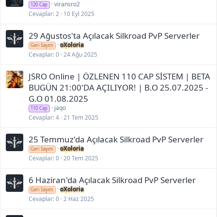
viransro2
120 Cap
Cevaplar
2
10 Eyl 2025
29 Ağustos'ta Açılacak Silkroad PvP Serverler
oXoloria
Geri Sayım
Cevaplar
0
24 Ağu 2025
JSRO Online | ÖZLENEN 110 CAP SİSTEM | BETA
BUGÜN 21:00'DA AÇILIYOR! | B.O 25.07.2025 -
G.O 01.08.2025
jaqo
110 Cap
Cevaplar
4
21 Tem 2025
25 Temmuz'da Açılacak Silkroad PvP Serverler
oXoloria
Geri Sayım
Cevaplar
0
20 Tem 2025
6 Haziran'da Açılacak Silkroad PvP Serverler
oXoloria
Geri Sayım
Cevaplar
0
2 Haz 2025