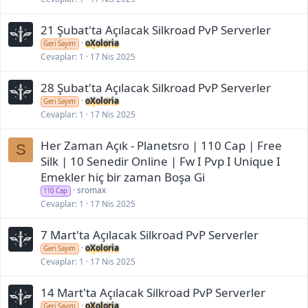
21 Şubat'ta Açılacak Silkroad PvP Serverler
oXoloria
Geri Sayım
Cevaplar
1
17 Nis 2025
28 Şubat'ta Açılacak Silkroad PvP Serverler
oXoloria
Geri Sayım
Cevaplar
1
17 Nis 2025
Her Zaman Açık - Planetsro | 110 Cap | Free
S
Silk | 10 Senedir Online | Fw I Pvp I Unique I
Emekler hiç bir zaman Boşa Gi
sromax
110 Cap
Cevaplar
1
17 Nis 2025
7 Mart'ta Açılacak Silkroad PvP Serverler
oXoloria
Geri Sayım
Cevaplar
1
17 Nis 2025
14 Mart'ta Açılacak Silkroad PvP Serverler
oXoloria
Geri Sayım