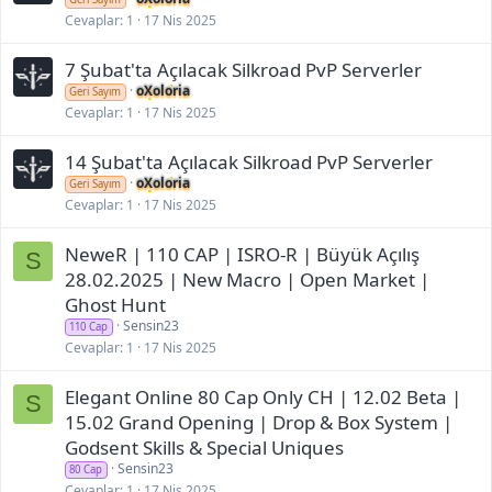
Cevaplar
1
17 Nis 2025
7 Şubat'ta Açılacak Silkroad PvP Serverler
oXoloria
Geri Sayım
Cevaplar
1
17 Nis 2025
14 Şubat'ta Açılacak Silkroad PvP Serverler
oXoloria
Geri Sayım
Cevaplar
1
17 Nis 2025
NeweR | 110 CAP | ISRO-R | Büyük Açılış
S
28.02.2025 | New Macro | Open Market |
Ghost Hunt
Sensin23
110 Cap
Cevaplar
1
17 Nis 2025
Elegant Online 80 Cap Only CH | 12.02 Beta |
S
15.02 Grand Opening | Drop & Box System |
Godsent Skills & Special Uniques
Sensin23
80 Cap
Cevaplar
1
17 Nis 2025