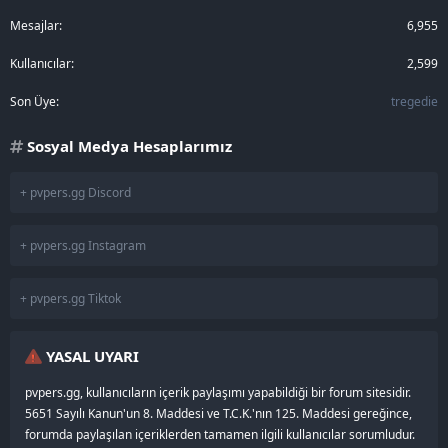
Mesajlar
6,955
Kullanıcılar
2,599
Son Üye
tregedie
Sosyal Medya Hesaplarımız
+ pvpers.gg Discord
+ pvpers.gg Instagram
+ pvpers.gg Tiktok
YASAL UYARI
pvpers.gg, kullanıcıların içerik paylaşımı yapabildiği bir forum sitesidir.
5651 Sayılı Kanun'un 8. Maddesi ve T.C.K.'nın 125. Maddesi gereğince,
forumda paylaşılan içeriklerden tamamen ilgili kullanıcılar sorumludur.