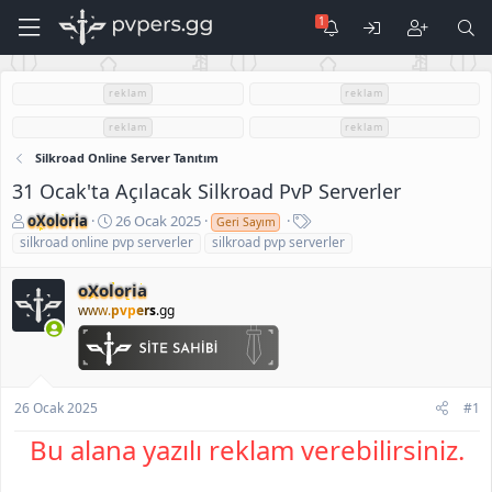
reklam
reklam
reklam
reklam
Silkroad Online Server Tanıtım
31 Ocak'ta Açılacak Silkroad PvP Serverler
K
B
E
oXoloria
26 Ocak 2025
Geri Sayım
o
a
t
silkroad online pvp serverler
silkroad pvp serverler
n
ş
i
u
l
k
oXoloria
S
a
e
www.
pvpers
.gg
a
n
t
h
g
l
i
ı
e
b
ç
r
i
t
26 Ocak 2025
#1
a
r
Bu alana yazılı reklam verebilirsiniz.
i
h