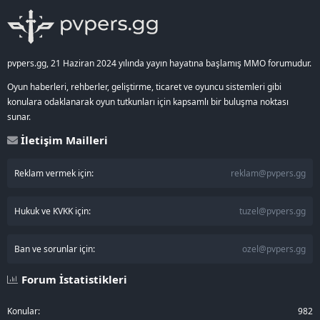
S
pvpers.gg, 21 Haziran 2024 yılında yayın hayatına başlamış MMO forumudur.
Oyun haberleri, rehberler, geliştirme, ticaret ve oyuncu sistemleri gibi
konulara odaklanarak oyun tutkunları için kapsamlı bir buluşma noktası
sunar.
İletişim Mailleri
Reklam vermek için:
reklam@pvpers.gg
Hukuk ve KVKK için:
tuzel@pvpers.gg
Ban ve sorunlar için:
ozel@pvpers.gg
Forum İstatistikleri
Konular
982