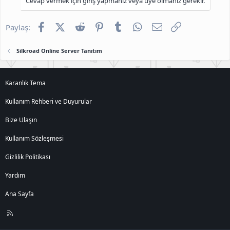
Cevap vermek için giriş yapmanız veya üye olmanız gerekir.
Facebook
X (Twitter)
Reddit
Pinterest
Tumblr
WhatsApp
E-posta
Link
Paylaş:
Silkroad Online Server Tanıtım
Karanlık Tema
Kullanım Rehberi ve Duyurular
Bize Ulaşın
Kullanım Sözleşmesi
Gizlilik Politikası
Yardım
Ana Sayfa
R
S