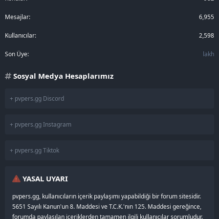
Mesajlar
6,955
Kullanıcılar
2,598
Son Üye
lakh
Sosyal Medya Hesaplarımız
+ pvpers.gg Discord
+ pvpers.gg Instagram
+ pvpers.gg Tiktok
YASAL UYARI
pvpers.gg, kullanıcıların içerik paylaşımı yapabildiği bir forum sitesidir.
5651 Sayılı Kanun'un 8. Maddesi ve T.C.K.'nın 125. Maddesi gereğince,
forumda paylaşılan içeriklerden tamamen ilgili kullanıcılar sorumludur.