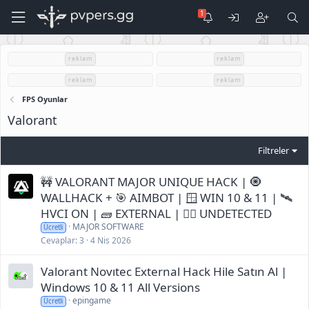
reklam
reklam
reklam
reklam
FPS Oyunlar
Valorant
Filtreler
🚧 VALORANT MAJOR UNIQUE HACK | 🧿
WALLHACK + 🎯 AIMBOT | 🪟 WIN 10 & 11 | 🛰️
HVCI ON | 🧱 EXTERNAL | 🕵️‍♂️ UNDETECTED
MAJOR SOFTWARE
Ücretli
Cevaplar
3
4 Nis 2026
Valorant Novıtec External Hack Hile Satın Al |
Windows 10 & 11 All Versions
epingame
Ücretli