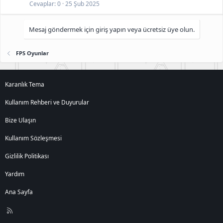
Cevaplar
0
25 Şub 2025
Mesaj göndermek için giriş yapın veya ücretsiz üye olun.
FPS Oyunlar
Karanlık Tema
Kullanım Rehberi ve Duyurular
Bize Ulaşın
Kullanım Sözleşmesi
Gizlilik Politikası
Yardım
Ana Sayfa
R
S