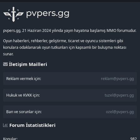
S
pvpers.gg, 21 Haziran 2024 yılında yayın hayatına başlamış MMO forumudur.
Oyun haberleri, rehberler, geliştirme, ticaret ve oyuncu sistemleri gibi
konulara odaklanarak oyun tutkunları için kapsamlı bir buluşma noktası
sunar.
İletişim Mailleri
Reklam vermek için:
reklam@pvpers.gg
Hukuk ve KVKK için:
tuzel@pvpers.gg
Ban ve sorunlar için:
ozel@pvpers.gg
Forum İstatistikleri
Konular
982