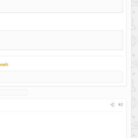
kselt
#2