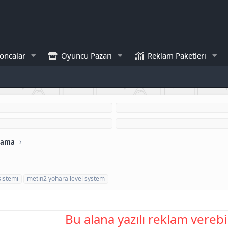
oncalar
Oyuncu Pazarı
Reklam Paketleri
lama
sistemi
metin2 yohara level system
Bu alana yazılı reklam verebil