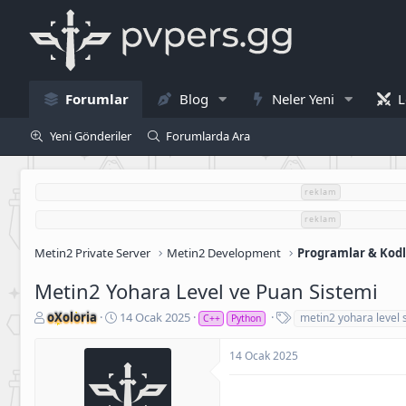
Forumlar
Blog
Neler Yeni
L
Yeni Gönderiler
Forumlarda Ara
reklam
reklam
Metin2 Private Server
Metin2 Development
Programlar & Kod
Metin2 Yohara Level ve Puan Sistemi
K
B
E
oXoloria
14 Ocak 2025
metin2 yohara level 
C++
Python
o
a
t
n
ş
i
14 Ocak 2025
u
l
k
S
a
e
a
n
t