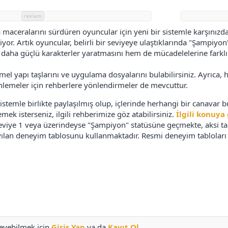
reklam
a maceralarını sürdüren oyuncular için yeni bir sistemle karşınızda
or. Artık oyuncular, belirli bir seviyeye ulaştıklarında "Şampiyon
daha güçlü karakterler yaratmasını hem de mücadelelerine farklı
mel yapı taşlarını ve uygulama dosyalarını bulabilirsiniz. Ayrıca,
nlemeler için rehberlere yönlendirmeler de mevcuttur.
sistemle birlikte paylaşılmış olup, içlerinde herhangi bir canavar
mek isterseniz, ilgili rehberimize göz atabilirsiniz.
İlgili konuya 
eviye 1 veya üzerindeyse "Şampiyon" statüsüne geçmekte, aksi t
ılan deneyim tablosunu kullanmaktadır. Resmi deneyim tabloları i
leyebilmek için
Giriş Yap
ya da
Kayıt Ol