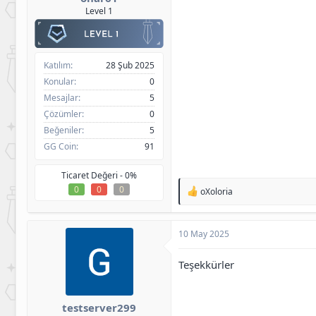
Level 1
Katılım
28 Şub 2025
Konular
0
Mesajlar
5
Çözümler
0
Beğeniler
5
GG Coin
91
Ticaret Değeri -
0%
0
0
0
T
oXoloria
e
p
k
10 May 2025
i
l
e
Teşekkürler
r
:
testserver299