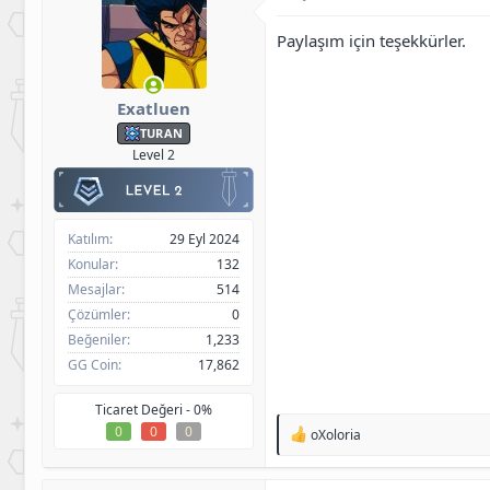
r
:
Paylaşım için teşekkürler.
Exatluen
TURAN
Level 2
Katılım
29 Eyl 2024
Konular
132
Mesajlar
514
Çözümler
0
Beğeniler
1,233
GG Coin
17,862
Ticaret Değeri -
0%
0
0
0
T
oXoloria
e
p
k