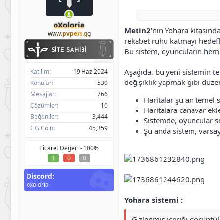
h
g
l
i
ı
e
b
ç
r
oXoloria
Metin2
'nin Yohara kıtasınd
i
t
www.
pvpers
.gg
a
rekabet ruhu katmayı hedefliy
r
Bu sistem, oyuncuların hem 
i
h
Aşağıda, bu yeni sistemin te
Katılım
19 Haz 2024
i
değişiklik yapmak gibi düze
Konular
530
Mesajlar
766
Haritalar şu an temel 
Çözümler
10
Haritalara canavar ekle
Beğeniler
3,444
Sistemde, oyuncular s
GG Coin
45,359
Şu anda sistem, varsay
Ticaret Değeri -
100%
1
0
0
Discord
oxoloria
Yohara sistemi :
Gizlenmiş içeriği görüntü