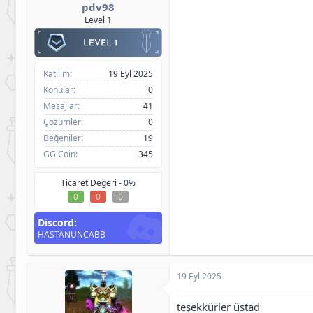
pdv98
Level 1
Katılım
19 Eyl 2025
Konular
0
Mesajlar
41
Çözümler
0
Beğeniler
19
GG Coin
345
Ticaret Değeri -
0%
0
0
0
Discord
HASTANUNCABB
19 Eyl 2025
teşekkürler üstad