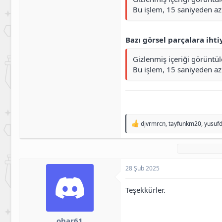
Bu işlem, 15 saniyeden az 
Bazı görsel parçalara ihti
Gizlenmiş içeriği görüntü
Bu işlem, 15 saniyeden az 
T
djvrmrcn
,
tayfunkm20
,
yusuf
e
p
k
i
l
28 Şub 2025
e
r
:
Teşekkürler.
ohar61