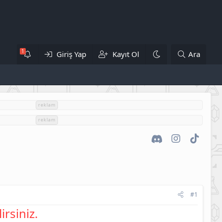
Giriş Yap
Kayıt Ol
Ara
reklam
reklam
Discord
Instagram
TikTok
#1
irsiniz.