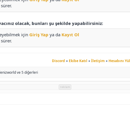
sürer.
yacınız olacak, bunları şu şekilde yapabilirsiniz:
leyebilmek için
Giriş Yap
ya da
Kayıt Ol
sürer.
Discord
●
Ekibe Katıl
●
İletişim
●
Hesabını Yü
denizworld
ve 5 diğerleri
reklam