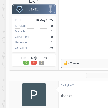
Level 1
Katılım
10 May 2025
Konular
0
Mesajlar
1
Çözümler
0
Beğeniler
1
GG Coin
29
Ticaret Değeri -
0%
0
0
0
T
oXoloria
e
p
k
i
l
19 Eyl 2025
e
r
:
thanks