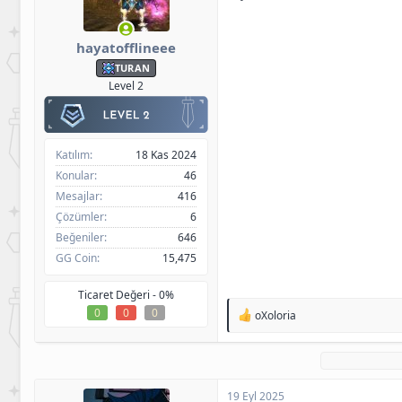
hayatofflineee
TURAN
Level 2
Katılım
18 Kas 2024
Konular
46
Mesajlar
416
Çözümler
6
Beğeniler
646
GG Coin
15,475
Ticaret Değeri -
0%
0
0
0
T
oXoloria
e
p
k
i
l
19 Eyl 2025
e