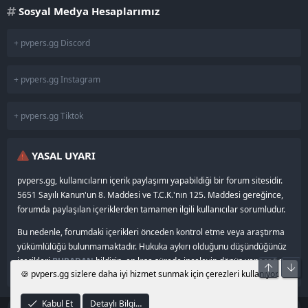
Sosyal Medya Hesaplarımız
+ pvpers.gg Discord
+ pvpers.gg Instagram
+ pvpers.gg Tiktok
YASAL UYARI
pvpers.gg, kullanıcıların içerik paylaşımı yapabildiği bir forum sitesidir.
5651 Sayılı Kanun'un 8. Maddesi ve T.C.K.'nın 125. Maddesi gereğince,
forumda paylaşılan içeriklerden tamamen ilgili kullanıcılar sorumludur.
Bu nedenle, forumdaki içerikleri önceden kontrol etme veya araştırma
yükümlülüğü bulunmamaktadır. Hukuka aykırı olduğunu düşündüğünüz
içerikleri
BURADAN
bildirin, en kısa sürede inceleyip dönüş yapacağız.
Üst
Alt
🍪 pvpers.gg sizlere daha iyi hizmet sunmak için çerezleri kullanıyor.
Kabul Et
Detaylı Bilgi…
®