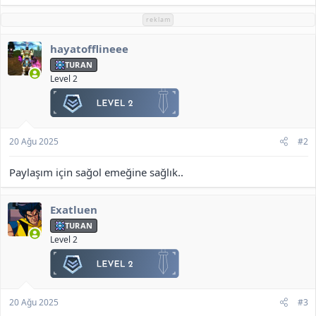
p
k
reklam
i
l
hayatofflineee
e
r
TURAN
:
Level 2
20 Ağu 2025
#2
Paylaşım için sağol emeğine sağlık..
Exatluen
TURAN
Level 2
20 Ağu 2025
#3