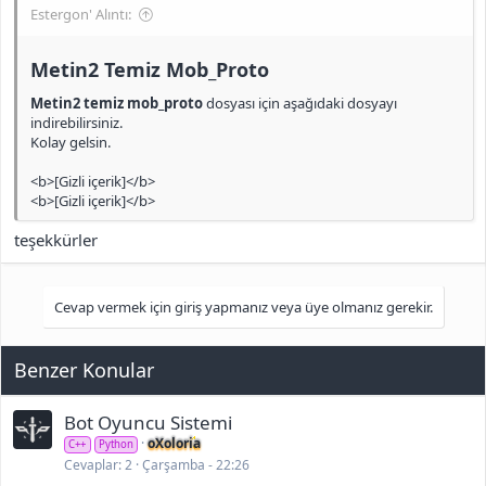
Estergon' Alıntı:
Metin2 Temiz Mob_Proto​
Metin2 temiz mob_proto
dosyası için aşağıdaki dosyayı
indirebilirsiniz.
Kolay gelsin.
<b>[Gizli içerik]</b>
<b>[Gizli içerik]</b>
teşekkürler
Cevap vermek için giriş yapmanız veya üye olmanız gerekir.
Benzer Konular
Bot Oyuncu Sistemi
oXoloria
C++
Python
Cevaplar
2
Çarşamba - 22:26