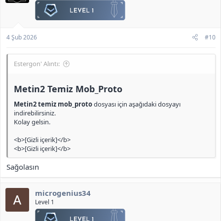
4 Şub 2026
#10
Estergon' Alıntı:
Metin2 Temiz Mob_Proto​
Metin2 temiz mob_proto
dosyası için aşağıdaki dosyayı
indirebilirsiniz.
Kolay gelsin.
<b>[Gizli içerik]</b>
<b>[Gizli içerik]</b>
Sağolasın
microgenius34
Level 1