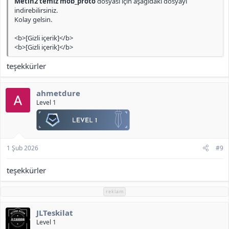
Metin2 temiz mob_proto
dosyası için aşağıdaki dosyayı
indirebilirsiniz.
Kolay gelsin.
<b>[Gizli içerik]</b>
<b>[Gizli içerik]</b>
teşekkürler
ahmetdure
Level 1
1 Şub 2026
#9
teşekkürler
reklam
JLTeskilat
Level 1