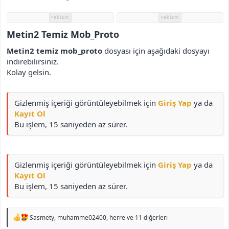
i
reklam
reklam
Metin2 Temiz Mob_Proto​
Metin2 temiz mob_proto
dosyası için aşağıdaki dosyayı
indirebilirsiniz.
Kolay gelsin.
Gizlenmiş içeriği görüntüleyebilmek için
Giriş Yap
ya da
Kayıt Ol
Bu işlem, 15 saniyeden az sürer.
Gizlenmiş içeriği görüntüleyebilmek için
Giriş Yap
ya da
Kayıt Ol
Bu işlem, 15 saniyeden az sürer.
T
Sasmety
,
muhamme02400
,
herre
ve 11 diğerleri
e