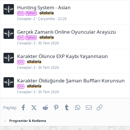
Hunting System - Aslan
oXoloria
C++
Python
Cevaplar
2
Çarşamba - 22:26
Gerçek Zamanlı Online Oyuncular Arayüzü
oXoloria
C++
Python
Cevaplar
3
30 Tem 2026
Karakter Ölünce EXP Kaybı Yaşanmasın
oXoloria
C++
Cevaplar
3
30 Tem 2026
Karakter Öldüğünde Şaman Buffları Korunsun
oXoloria
C++
Cevaplar
3
30 Tem 2026
Facebook
X (Twitter)
Reddit
Pinterest
Tumblr
WhatsApp
E-posta
Link
Paylaş:
Programlar & Kodlama