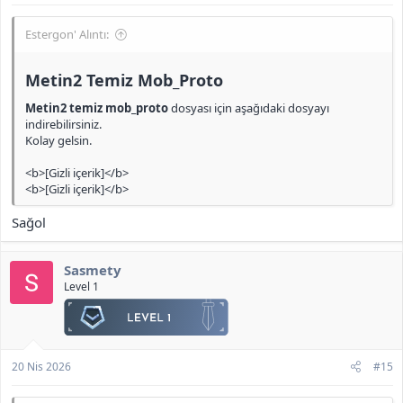
Estergon' Alıntı:
Metin2 Temiz Mob_Proto​
Metin2 temiz mob_proto
dosyası için aşağıdaki dosyayı
indirebilirsiniz.
Kolay gelsin.
<b>[Gizli içerik]</b>
<b>[Gizli içerik]</b>
Sağol
Sasmety
Level 1
20 Nis 2026
#15