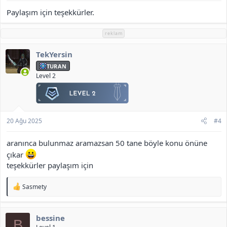
Paylaşım için teşekkürler.
reklam
TekYersin
TURAN
Level 2
20 Ağu 2025
#4
aranınca bulunmaz aramazsan 50 tane böyle konu önüne
çıkar
teşekkürler paylaşım için
T
Sasmety
e
p
k
bessine
i
B
l