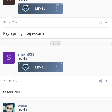
Level 1
e
r
:
30 Eyl 2025
#5
Paylaşım için teşekkürler.
reklam
sinan333
S
Level 1
21 Eki 2025
#6
tesekürler
wasp
Level 1