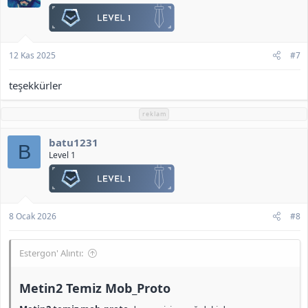
12 Kas 2025
#7
teşekkürler
reklam
batu1231
B
Level 1
8 Ocak 2026
#8
Estergon' Alıntı:
Metin2 Temiz Mob_Proto​