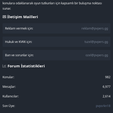
konulara odaklanarak oyun tutkunları için kapsamlı bir buluşma noktası
sunar.
İletişim Mailleri
Reklam vermek için:
reklam@pvpers.gg
Hukuk ve KVKK için:
tuzel@pvpers.gg
Ban ve sorunlar için:
ozel@pvpers.gg
Forum İstatistikleri
Konular
982
Mesajlar
6,977
Kullanıcılar
2,614
Son Üye
pvpsrkn18