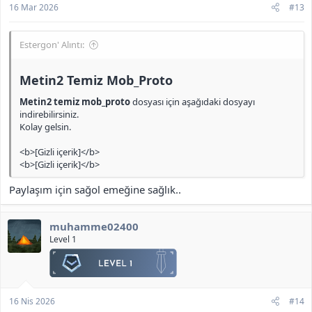
16 Mar 2026
#13
Estergon' Alıntı:
Metin2 Temiz Mob_Proto​
Metin2 temiz mob_proto
dosyası için aşağıdaki dosyayı
indirebilirsiniz.
Kolay gelsin.
<b>[Gizli içerik]</b>
<b>[Gizli içerik]</b>
Paylaşım için sağol emeğine sağlık..
muhamme02400
Level 1
16 Nis 2026
#14