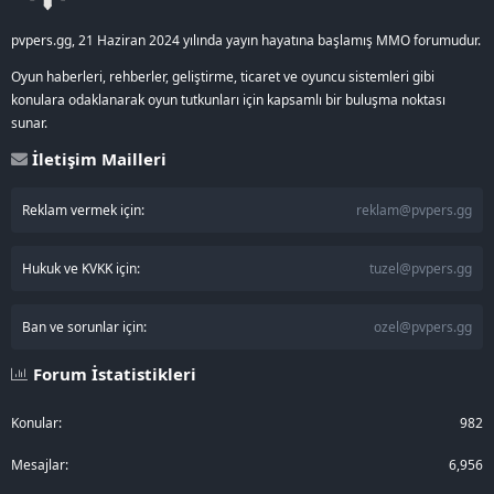
pvpers.gg, 21 Haziran 2024 yılında yayın hayatına başlamış MMO forumudur.
Oyun haberleri, rehberler, geliştirme, ticaret ve oyuncu sistemleri gibi
konulara odaklanarak oyun tutkunları için kapsamlı bir buluşma noktası
sunar.
İletişim Mailleri
Reklam vermek için:
reklam@pvpers.gg
Hukuk ve KVKK için:
tuzel@pvpers.gg
Ban ve sorunlar için:
ozel@pvpers.gg
Forum İstatistikleri
Konular
982
Mesajlar
6,956