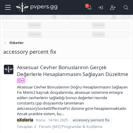
reklam
reklam
reklam
reklam
Etiketler
accessory percent fix
Aksesuar Cevher Bonuslarının Gerçek
Değerlerle Hesaplanmasını Sağlayan Düzeltme
C++
Aksesuar Cevher Bonuslarının Doğru Hesaplanmasını Sağlayan
Fix Metin2 kaynak dosyalarında, aksesuar sistemine entegre
edilen cevherlerin sağladığı bonus değerleri teoride
constants.cpp dosyasında tanımlanan
aiAccessorySocketEffectivePct dizisine göre hesaplanmaktadır.
Ancak pratikte sistem, bu...
oXoloria
Konu
14 Nis 2025
accessory
percent
fix
Cevaplar: 2
Forum:
[M2] Programlar & Kodlama