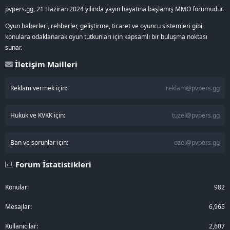
pvpers.gg, 21 Haziran 2024 yılında yayın hayatına başlamış MMO forumudur.
Oyun haberleri, rehberler, geliştirme, ticaret ve oyuncu sistemleri gibi
konulara odaklanarak oyun tutkunları için kapsamlı bir buluşma noktası
sunar.
İletişim Mailleri
Reklam vermek için:
reklam@pvpers.gg
Hukuk ve KVKK için:
tuzel@pvpers.gg
Ban ve sorunlar için:
ozel@pvpers.gg
Forum İstatistikleri
Konular
982
Mesajlar
6,965
Kullanıcılar
2,607