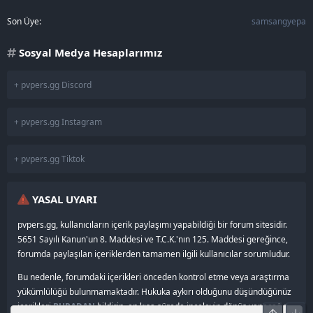
Son Üye
samsangyepa
Sosyal Medya Hesaplarımız
+ pvpers.gg Discord
+ pvpers.gg Instagram
+ pvpers.gg Tiktok
YASAL UYARI
pvpers.gg, kullanıcıların içerik paylaşımı yapabildiği bir forum sitesidir.
5651 Sayılı Kanun'un 8. Maddesi ve T.C.K.'nın 125. Maddesi gereğince,
forumda paylaşılan içeriklerden tamamen ilgili kullanıcılar sorumludur.
Bu nedenle, forumdaki içerikleri önceden kontrol etme veya araştırma
yükümlülüğü bulunmamaktadır. Hukuka aykırı olduğunu düşündüğünüz
içerikleri
BURADAN
bildirin, en kısa sürede inceleyip dönüş yapacağız.
Üst
Alt