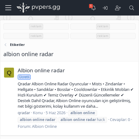
reklam
reklam
reklam
reklam
Etiketler
albion online radar
Albion online radar
Q
Ücretli
Qradar Albion Online Radar Oyuncular • Mists • Zindanlar •
Hellgate • Sandıklar • Bosslar • Cooldownlar • Etkinlik Mobları ✔
Hızlı Kurulum ✔ Temiz Overlay ✔ Düzenli Güncellemeler ✔
Destek Dahil Qradar, Albion Online oyuncuları için geliştirilmiş,
net bilgi gösterimi, kolay kullanım ve daha...
qradar
Konu
5 Haz 2026
albion
online
Cevaplar: 0
albion
online
radar
albion
online
radar
hack
Forum:
Albion Online