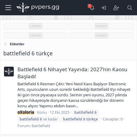
reklam
reklam
reklam
reklam
Etiketler
battlefield 6 türkçe
Battlefield 6 Nihayet Yayında: 2027’nin Kaosu
Başladı!
Battlefield 6 Resmen Çıktı: Yeni Nesil Kaos Başlıyor Electronic
Arts, oyuncuların uzun süredir beklediği Battlefield 6’yı nihayet
iki gün önce piyasaya sürdü. Serinin yeni oyunu, 2027 yılında
geçen hikayesiyle dünyanın kaosa sürüklendiği bir dönemi
konu alıyor. Yapımcı ekibin basın...
oXoloria
Konu
12 Eki 2025
battlefield
6
Cevaplar: 0
battlefield
6
ne kadar
battlefield
6
türkçe
Forum:
Battlefield