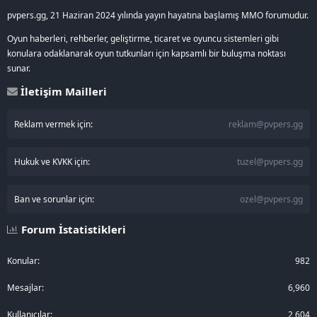
pvpers.gg, 21 Haziran 2024 yılında yayın hayatına başlamış MMO forumudur.
Oyun haberleri, rehberler, geliştirme, ticaret ve oyuncu sistemleri gibi
konulara odaklanarak oyun tutkunları için kapsamlı bir buluşma noktası
sunar.
İletişim Mailleri
Reklam vermek için:
reklam@pvpers.gg
Hukuk ve KVKK için:
tuzel@pvpers.gg
Ban ve sorunlar için:
ozel@pvpers.gg
Forum İstatistikleri
Konular
982
Mesajlar
6,960
Kullanıcılar
2,604