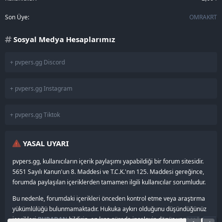
Son Üye
OMRAKRT
Sosyal Medya Hesaplarımız
+ pvpers.gg Discord
+ pvpers.gg Instagram
+ pvpers.gg Tiktok
YASAL UYARI
pvpers.gg, kullanıcıların içerik paylaşımı yapabildiği bir forum sitesidir.
5651 Sayılı Kanun'un 8. Maddesi ve T.C.K.'nın 125. Maddesi gereğince,
forumda paylaşılan içeriklerden tamamen ilgili kullanıcılar sorumludur.
Bu nedenle, forumdaki içerikleri önceden kontrol etme veya araştırma
yükümlülüğü bulunmamaktadır. Hukuka aykırı olduğunu düşündüğünüz
içerikleri
BURADAN
bildirin, en kısa sürede inceleyip dönüş yapacağız.