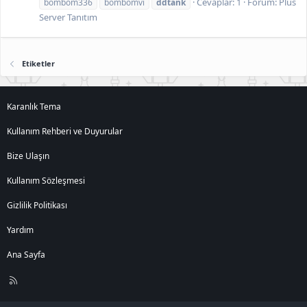
Cevaplar: 1
Forum:
Plus
bombom336
bombomvı
ddtank
Server Tanıtım
Etiketler
Karanlık Tema
Kullanım Rehberi ve Duyurular
Bize Ulaşın
Kullanım Sözleşmesi
Gizlilik Politikası
Yardım
Ana Sayfa
R
S
S