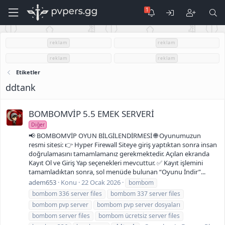
reklam
reklam
reklam
reklam
Etiketler
ddtank
BOMBOMVİP 5.5 EMEK SERVERİ
Diğer
📢 BOMBOMVİP OYUN BİLGİLENDİRMESİ 🌐 Oyunumuzun
resmi sitesi: 👉 Hyper Firewall Siteye giriş yaptıktan sonra insan
doğrulamasını tamamlamanız gerekmektedir. Açılan ekranda
Kayıt Ol ve Giriş Yap seçenekleri mevcuttur. ✅ Kayıt işlemini
tamamladıktan sonra, sol menüde bulunan “Oyunu İndir”...
adem653
Konu
22 Ocak 2026
bombom
bombom 336 server files
bombom 337 server files
bombom pvp server
bombom pvp server dosyaları
bombom server files
bombom ücretsiz server files