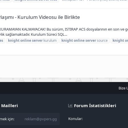
şımı - Kurulum Videosu ile Birlikte
KURAMAYAN KALMAYACAK! Bu sürüm, ISTIRAP ACS dosyalarının en son ve gelişti
aylık sağlamaktadır. Kurulum Süreci SQL...
les
knight
online
server
kurulum
knight
online
server
source
knight
o
Bize 
 Mailleri
Forum İstatistikleri
Konular
ek için:
reklam@pvpers.gg