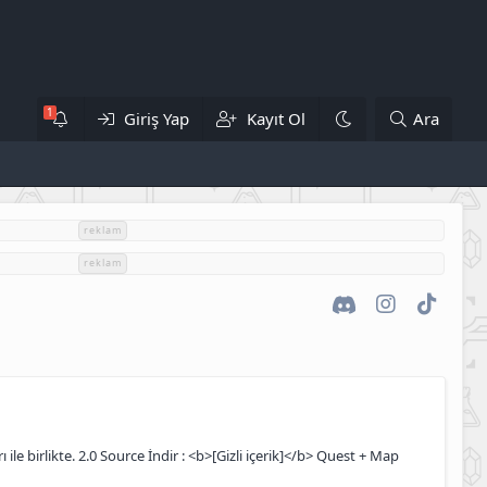
Giriş Yap
Kayıt Ol
Ara
reklam
reklam
Discord
Instagram
TikTok
e birlikte. 2.0 Source İndir : <b>[Gizli içerik]</b> Quest + Map