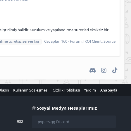
rilmiş halidir. Kurulum ve yapılandırma süreçleri eksiksiz bir
Cevaplar: 160
Forum:
[KO] Client, Source
nline
ücretsiz
server
kur
Discord
Instagram
TikTok
Ulaşın
Kullanım Sözleşmesi
Gizlilik Politikası
Yardım
Ana Sayfa
Sosyal Medya Hesaplarımız
982
+ pvpers.gg Discord