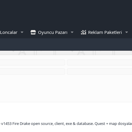
Loncalar
Oyuncu Pazarı
Reklam Paketleri
v1453 Fire Drake open source, client, exe & database. Quest + map dosyaları il