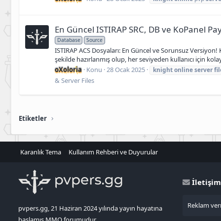
En Güncel ISTIRAP SRC, DB ve KoPanel Payla
Database
Source
ISTIRAP ACS Dosyaları: En Güncel ve Sorunsuz Versiyon! 
şekilde hazırlanmış olup, her seviyeden kullanıcı için kol
oXoloria
Konu
28 Ocak 2025
knight
online
server
fi
& Server Files
Etiketler
Karanlık Tema
Kullanım Rehberi ve Duyurular
İletişim
Reklam verm
pvpers.gg, 21 Haziran 2024 yılında yayın hayatına
başlamış MMO forumudur.