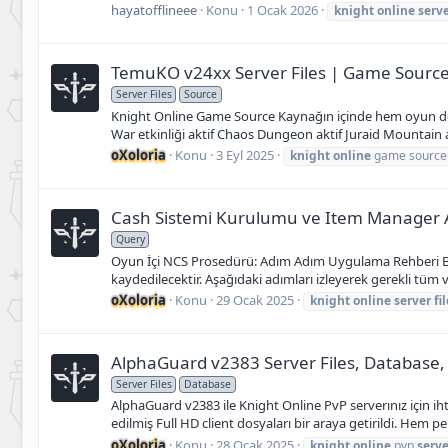
hayatofflineee
Konu
1 Ocak 2026
knight
online
serv
TemuKO v24xx Server Files | Game Source +
Server Files
Source
Knight Online Game Source Kaynağın içinde hem oyun dosy
War etkinliği aktif Chaos Dungeon aktif Juraid Mountain ak
oXoloria
Konu
3 Eyl 2025
knight
online
game source
Cash Sistemi Kurulumu ve Item Manager A
Query
Oyun İçi NCS Prosedürü: Adım Adım Uygulama Rehberi Bu si
kaydedilecektir. Aşağıdaki adımları izleyerek gerekli tüm v
oXoloria
Konu
29 Ocak 2025
knight
online
server
fi
AlphaGuard v2383 Server Files, Database, 
Server Files
Database
AlphaGuard v2383 ile Knight Online PvP serverınız için ih
edilmiş Full HD client dosyaları bir araya getirildi. Hem 
oXoloria
Konu
28 Ocak 2025
knight
online
pvp
serve