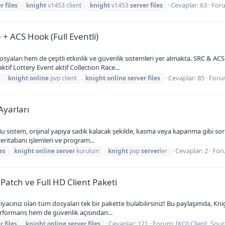
Cevaplar: 63
For
er
files
knight
v1453 client
knight
v1453
server
files
 ACS Hook (Full Eventli)
aları hem de çeşitli etkinlik ve güvenlik sistemleri yer almakta. SRC & A
tif Lottery Event aktif Collection Race...
Cevaplar: 85
Foru
knight
online
pvp client
knight
online
server
files
yarları
stem, orijinal yapıya sadık kalacak şekilde, kasma veya kapanma gibi sorunl
eritabanı işlemleri ve program...
Cevaplar: 2
For
les
knight
online
server
kurulum
knight
pvp
server
ler
Patch ve Full HD Client Paketi
tiyacınız olan tüm dosyaları tek bir pakette bulabilirsiniz! Bu paylaşımda, K
performans hem de güvenlik açısından...
Cevaplar: 121
Forum:
[KO] Client, Sour
r
files
knight
online
server
files