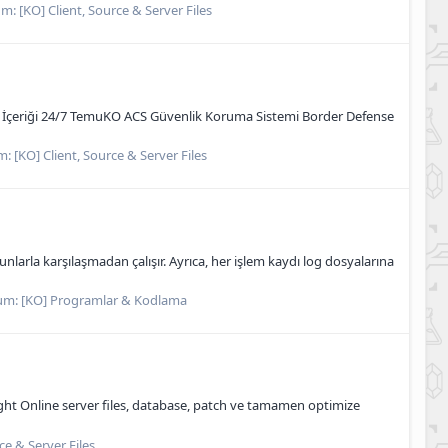
um:
[KO] Client, Source & Server Files
CS İçeriği 24/7 TemuKO ACS Güvenlik Koruma Sistemi Border Defense
m:
[KO] Client, Source & Server Files
arla karşılaşmadan çalışır. Ayrıca, her işlem kaydı log dosyalarına
um:
[KO] Programlar & Kodlama
night Online server files, database, patch ve tamamen optimize
ce & Server Files