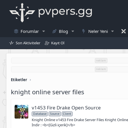
Forumlar
Blog
Neler Yeni
Son Aktiviteler
Kayıt Ol
reklam
reklam
Etiketler
knight online server files
v1453 Fire Drake Open Source
Database
Source
Client
Knight Online v1453 Fire Drake Server Files Knight Online 
İndir : <b>[Gizli içerik]</b>