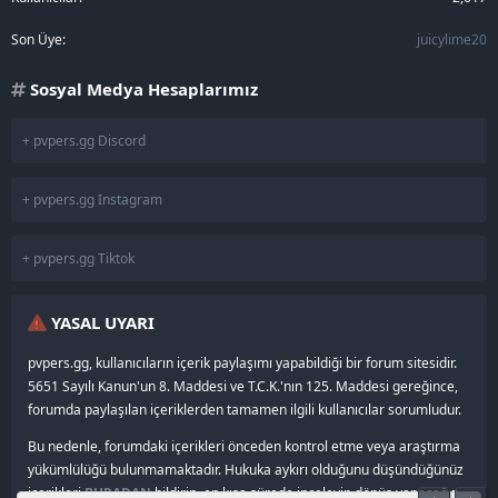
Son Üye
juicylime20
Sosyal Medya Hesaplarımız
+ pvpers.gg Discord
+ pvpers.gg Instagram
+ pvpers.gg Tiktok
YASAL UYARI
pvpers.gg, kullanıcıların içerik paylaşımı yapabildiği bir forum sitesidir.
5651 Sayılı Kanun'un 8. Maddesi ve T.C.K.'nın 125. Maddesi gereğince,
forumda paylaşılan içeriklerden tamamen ilgili kullanıcılar sorumludur.
Bu nedenle, forumdaki içerikleri önceden kontrol etme veya araştırma
yükümlülüğü bulunmamaktadır. Hukuka aykırı olduğunu düşündüğünüz
içerikleri
BURADAN
bildirin, en kısa sürede inceleyip dönüş yapacağız.