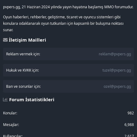
pvpers.gg, 21 Haziran 2024 yılında yayın hayatına başlamış MMO forumudur.
Oyun haberleri, rehberler, geliştirme, ticaret ve oyuncu sistemleri gibi
konulara odaklanarak oyun tutkunları için kapsamlı bir buluşma noktası
sunar.
İletişim Mailleri
Reklam vermek için:
reklam@pvpers.gg
Hukuk ve KVKK için:
tuzel@pvpers.gg
Ban ve sorunlar için:
ozel@pvpers.gg
Forum İstatistikleri
Konular
982
Mesajlar
6,988
Kullanıcılar
2,617