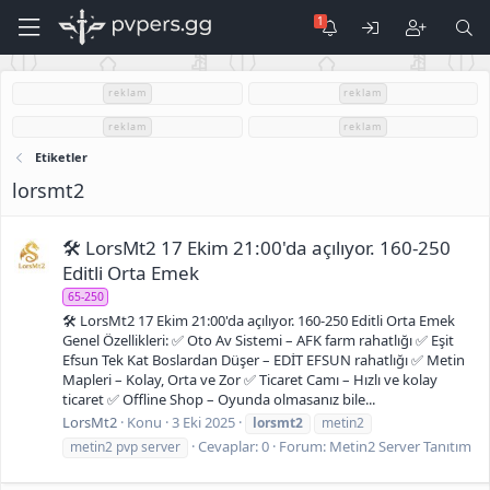
reklam
reklam
reklam
reklam
Etiketler
lorsmt2
🛠 LorsMt2 17 Ekim 21:00'da açılıyor. 160-250
Editli Orta Emek
65-250
🛠 LorsMt2 17 Ekim 21:00'da açılıyor. 160-250 Editli Orta Emek
Genel Özellikleri: ✅ Oto Av Sistemi – AFK farm rahatlığı ✅ Eşit
Efsun Tek Kat Boslardan Düşer – EDİT EFSUN rahatlığı ✅ Metin
Mapleri – Kolay, Orta ve Zor ✅ Ticaret Camı – Hızlı ve kolay
ticaret ✅ Offline Shop – Oyunda olmasanız bile...
LorsMt2
Konu
3 Eki 2025
lorsmt2
metin2
Cevaplar: 0
Forum:
Metin2 Server Tanıtım
metin2 pvp server