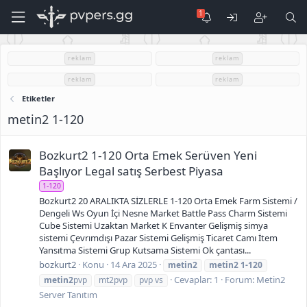
reklam
reklam
reklam
reklam
Etiketler
metin2 1-120
Bozkurt2 1-120 Orta Emek Serüven Yeni
Başlıyor Legal satış Serbest Piyasa
1-120
Bozkurt2 20 ARALIKTA SİZLERLE 1-120 Orta Emek Farm Sistemi /
Dengeli Ws Oyun İçi Nesne Market Battle Pass Charm Sistemi
Cube Sistemi Uzaktan Market K Envanter Gelişmiş simya
sistemi Çevrımdışı Pazar Sistemi Gelişmiş Ticaret Camı İtem
Yansıtma Sistemi Grup Kutsama Sistemi Ok çantası...
bozkurt2
Konu
14 Ara 2025
metin2
metin2
1-120
Cevaplar: 1
Forum:
Metin2
metin2
pvp
mt2pvp
pvp vs
Server Tanıtım