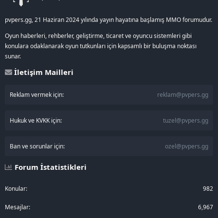
pvpers.gg, 21 Haziran 2024 yılında yayın hayatına başlamış MMO forumudur.
Oyun haberleri, rehberler, geliştirme, ticaret ve oyuncu sistemleri gibi
konulara odaklanarak oyun tutkunları için kapsamlı bir buluşma noktası
sunar.
İletişim Mailleri
Reklam vermek için:
reklam@pvpers.gg
Hukuk ve KVKK için:
tuzel@pvpers.gg
Ban ve sorunlar için:
ozel@pvpers.gg
Forum İstatistikleri
Konular
982
Mesajlar
6,967