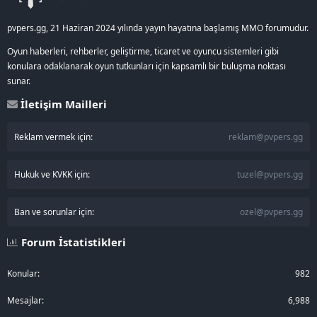
pvpers.gg, 21 Haziran 2024 yılında yayın hayatına başlamış MMO forumudur.
Oyun haberleri, rehberler, geliştirme, ticaret ve oyuncu sistemleri gibi
konulara odaklanarak oyun tutkunları için kapsamlı bir buluşma noktası
sunar.
İletişim Mailleri
Reklam vermek için:
reklam@pvpers.gg
Hukuk ve KVKK için:
tuzel@pvpers.gg
Ban ve sorunlar için:
ozel@pvpers.gg
Forum İstatistikleri
Konular
982
Mesajlar
6,988