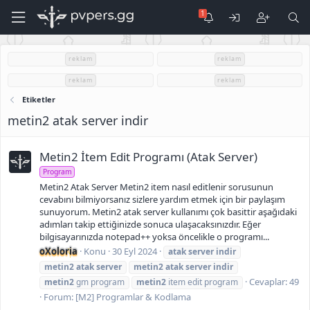
reklam
reklam
reklam
reklam
Etiketler
metin2 atak server indir
Metin2 İtem Edit Programı (Atak Server)
Program
Metin2 Atak Server Metin2 item nasıl editlenir sorusunun
cevabını bilmiyorsanız sizlere yardım etmek için bir paylaşım
sunuyorum. Metin2 atak server kullanımı çok basittir aşağıdaki
adımları takip ettiğinizde sonuca ulaşacaksınızdır. Eğer
bilgisayarınızda notepad++ yoksa öncelikle o programı...
oXoloria
Konu
30 Eyl 2024
atak
server
indir
metin2
atak
server
metin2
atak
server
indir
Cevaplar: 49
metin2
gm program
metin2
item edit program
Forum:
[M2] Programlar & Kodlama