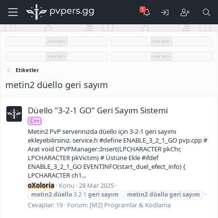
reklam
reklam
reklam
reklam
Etiketler
metin2 düello geri sayım
Düello "3-2-1 GO" Geri Sayım Sistemi
C++
Metin2 PvP serverınızda düello için 3-2-1 geri sayımı
ekleyebilirsiniz. service.h #define ENABLE_3_2_1_GO pvp.cpp #
Arat void CPVPManager::Insert(LPCHARACTER pkChr,
LPCHARACTER pkVictim) # Üstüne Ekle #ifdef
ENABLE_3_2_1_GO EVENTINFO(start_duel_efect_info) {
LPCHARACTER ch1...
oXoloria
Konu
28 Mar 2025
metin2
düello
3 2 1
geri
sayım
metin2
düello
geri
sayım
Cevaplar: 19
Forum:
[M2] Programlar & Kodlama