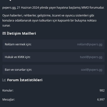
pvpers.gg, 21 Haziran 2024 yılında yayın hayatına başlamış MMO forumudur.
Oyun haberleri, rehberler, geliştirme, ticaret ve oyuncu sistemleri gibi
konulara odaklanarak oyun tutkunları için kapsamlı bir buluşma noktası
sunar.
İletişim Mailleri
Reklam vermek için:
reklam@pvpers.gg
Hukuk ve KVKK için:
tuzel@pvpers.gg
Ban ve sorunlar için:
ozel@pvpers.gg
Forum İstatistikleri
Konular
982
Mesajlar
6,997