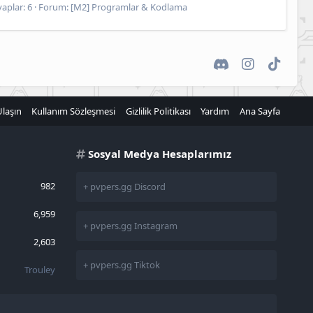
aplar: 6
Forum:
[M2] Programlar & Kodlama
Discord
Instagram
TikTok
Ulaşın
Kullanım Sözleşmesi
Gizlilik Politikası
Yardım
Ana Sayfa
Sosyal Medya Hesaplarımız
982
+ pvpers.gg Discord
6,959
+ pvpers.gg Instagram
2,603
+ pvpers.gg Tiktok
Trouley