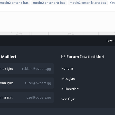
Cev
metin2
enter
+
bas
metin2
enter
artı
bas
metin2
enter
ile
artı
bas
Bize 
 Mailleri
Forum İstatistikleri
Konular
ek için:
reklam@pvpers.gg
Mesajlar
KK için:
tuzel@pvpers.gg
Kullanıcılar
lar için:
ozel@pvpers.gg
Son Üye