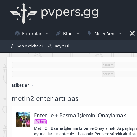
Forumlar
Blog
Neler Yeni
Son Aktiviteler
Kayıt Ol
reklam
reklam
Etiketler
metin2 enter artı bas
Enter ile + Basma İşlemini Onaylamak
Python
Metin2 + Basma İşlemini Enter ile Onaylamak Bu paylaşım sa
oyuncularınız enter ile + basabilir. Pencere sürekli aktif sis