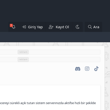
Giriş Yap
Kayıt Ol
Ara
reklam
reklam
Discord
Instagram
TikTok
reyi sürekli açık tutan sistem serverınızda aktifse hızlı bir şekilde