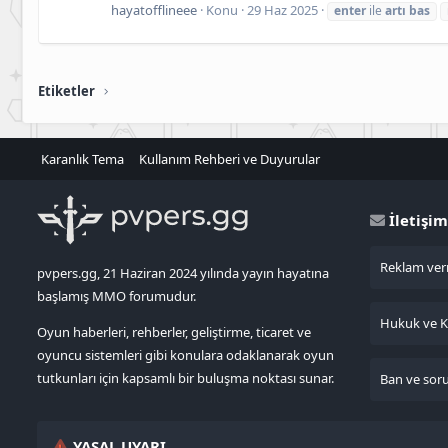
hayatofflineee
Konu
29 Haz 2025
enter
ile
artı
bas
Etiketler
Karanlık Tema
Kullanım Rehberi ve Duyurular
İletişim
Reklam verm
pvpers.gg, 21 Haziran 2024 yılında yayın hayatına
başlamış MMO forumudur.
Hukuk ve KV
Oyun haberleri, rehberler, geliştirme, ticaret ve
oyuncu sistemleri gibi konulara odaklanarak oyun
tutkunları için kapsamlı bir buluşma noktası sunar.
Ban ve sorun
YASAL UYARI