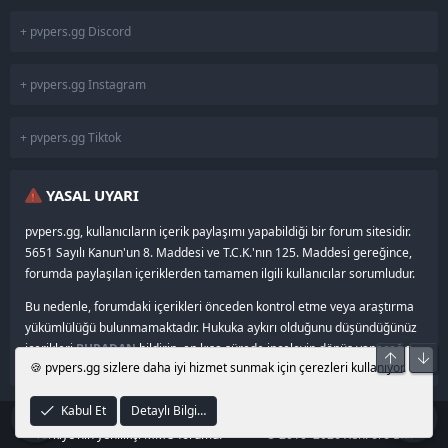
+ pvpers.gg Discord
+ pvpers.gg Instagram
+ pvpers.gg Tiktok
YASAL UYARI
pvpers.gg, kullanıcıların içerik paylaşımı yapabildiği bir forum sitesidir.
5651 Sayılı Kanun'un 8. Maddesi ve T.C.K.'nın 125. Maddesi gereğince,
forumda paylaşılan içeriklerden tamamen ilgili kullanıcılar sorumludur.
Bu nedenle, forumdaki içerikleri önceden kontrol etme veya araştırma
yükümlülüğü bulunmamaktadır. Hukuka aykırı olduğunu düşündüğünüz
içerikleri
BURADAN
bildirin, en kısa sürede inceleyip dönüş yapacağız.
Üst
Alt
🍪 pvpers.gg sizlere daha iyi hizmet sunmak için çerezleri kullanıyor.
Kabul Et
Detaylı Bilgi…
®
© 2024–2026
pvpers.gg
•
Community platform by XenForo
Türkiye’nin yenilikçi MMO forumu.
© 2010–2026 XenForo Ltd.