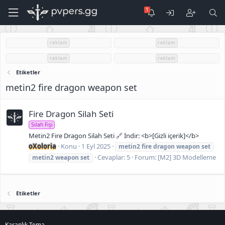
reklam
reklam
reklam
reklam
Etiketler
metin2 fire dragon weapon set
Fire Dragon Silah Seti
Silah Fişi
Metin2 Fire Dragon Silah Seti 🔗 İndir: <b>[Gizli içerik]</b>
oXoloria
Konu
1 Eyl 2025
metin2
fire
dragon
weapon
set
Cevaplar: 5
Forum:
[M2] 3D Modelleme
metin2
weapon
set
Etiketler
Karanlık Tema