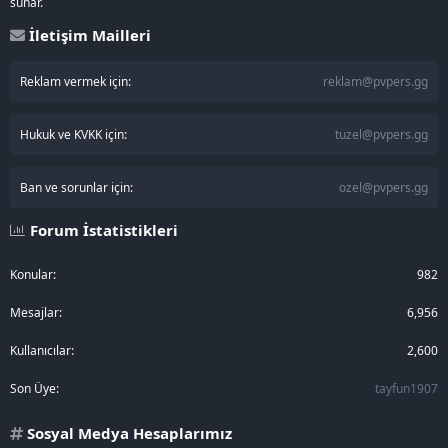
sunar.
İletişim Mailleri
Reklam vermek için:
reklam@pvpers.gg
Hukuk ve KVKK için:
tuzel@pvpers.gg
Ban ve sorunlar için:
ozel@pvpers.gg
Forum İstatistikleri
Konular
982
Mesajlar
6,956
Kullanıcılar
2,600
Son Üye
tayfun1907
Sosyal Medya Hesaplarımız