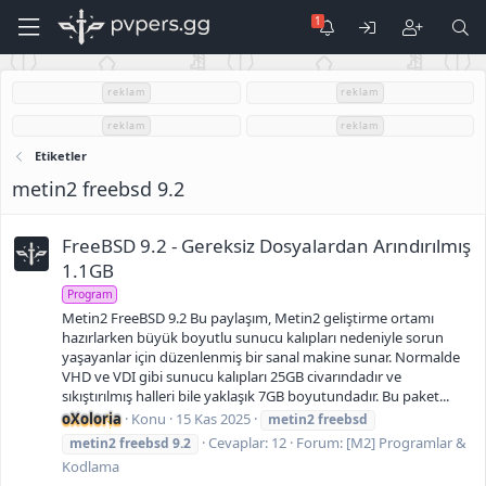
reklam
reklam
reklam
reklam
Etiketler
metin2 freebsd 9.2
FreeBSD 9.2 - Gereksiz Dosyalardan Arındırılmış
1.1GB
Program
Metin2 FreeBSD 9.2 Bu paylaşım, Metin2 geliştirme ortamı
hazırlarken büyük boyutlu sunucu kalıpları nedeniyle sorun
yaşayanlar için düzenlenmiş bir sanal makine sunar. Normalde
VHD ve VDI gibi sunucu kalıpları 25GB civarındadır ve
sıkıştırılmış halleri bile yaklaşık 7GB boyutundadır. Bu paket...
oXoloria
Konu
15 Kas 2025
metin2
freebsd
Cevaplar: 12
Forum:
[M2] Programlar &
metin2
freebsd
9.2
Kodlama