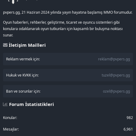
pvpers.gg, 21 Haziran 2024 yılında yayın hayatına başlamış MMO forumudur.
Oyun haberleri, rehberler, geliştirme, ticaret ve oyuncu sistemleri gibi
konulara odaklanarak oyun tutkunları için kapsamlı bir buluşma noktası
sunar.
İletişim Mailleri
Reklam vermek için:
reklam@pvpers.gg
Hukuk ve KVKK için:
tuzel@pvpers.gg
Ban ve sorunlar için:
ozel@pvpers.gg
Forum İstatistikleri
Konular
982
Mesajlar
6,961