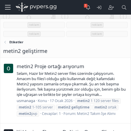
reklam
reklam
reklam
reklam
Etiketler
metin2 geliştirme
metin2 Proje ortağı arıyorum
Selam, Hazır bir Metin2 server files üzerinde çalışıyorum.
Amacım bu files’i olduğu gibi kullanmak değil; kafamdaki
Metin2 yapısını zamanla ortaya çıkarmak. Şu an tek başıma
ilerliyorum. Tek başına yürütmek zor olduğu için, benim gibi bu
işle uğraşan ve birlikte bir şeyler ortaya koymak...
usmanaga
Konu
17 Ocak 2026
metin2
1 120 server files
metin2
1-105 server
metin2
geliştirme
metin2
ortak
Cevaplar: 1
Forum:
Metin2 Takım İşe Alımı
metin2
pvp