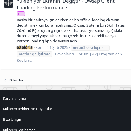
Yükleniyor Ekranını Değiştir - Owsap Client
Loading Performance
C++
Başka bir haritaya ışınlanırken gelen official loading ekranını
değiştirmek için kullanabilirsiniz. Owsap Sistemi İçin Skill Hatası
Çözümü Eğer oyun girişinde skill hatası alıyorsanız, aşağıdaki
düzenlemeyi yaparak sorunu çözebilirsiniz. Gerekli Dosya:
PythonLoading.hpp dosyasını açın...
oXoloria
Konu
21 Şub 2025
metin2
development
Cevaplar: 9
Forum:
[M2] Programlar &
metin2
geliştirme
Kodlama
Etiketler
Karanlık Tema
Kullanım Rehberi ve Duyurular
Bize Ulaşın
Kullanım Sözleşmesi