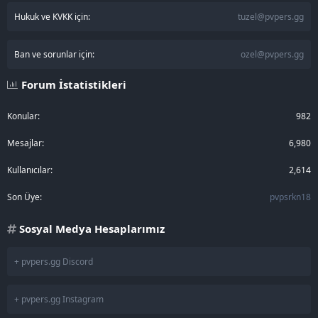
Hukuk ve KVKK için:
tuzel@pvpers.gg
Ban ve sorunlar için:
ozel@pvpers.gg
Forum İstatistikleri
Konular
982
Mesajlar
6,980
Kullanıcılar
2,614
Son Üye
pvpsrkn18
Sosyal Medya Hesaplarımız
+ pvpers.gg Discord
+ pvpers.gg Instagram