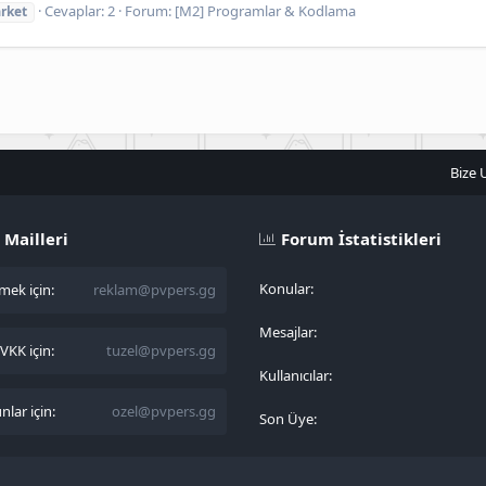
Cevaplar: 2
Forum:
[M2] Programlar & Kodlama
rket
Bize 
 Mailleri
Forum İstatistikleri
Konular
ek için:
reklam@pvpers.gg
Mesajlar
KK için:
tuzel@pvpers.gg
Kullanıcılar
lar için:
ozel@pvpers.gg
Son Üye