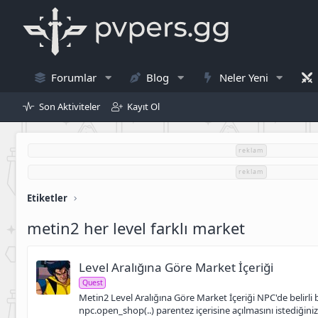
Forumlar
Blog
Neler Yeni
Son Aktiviteler
Kayıt Ol
reklam
reklam
Etiketler
metin2 her level farklı market
Level Aralığına Göre Market İçeriği
Quest
Metin2 Level Aralığına Göre Market İçeriği NPC'de belirli bi
npc.open_shop(..) parentez içerisine açılmasını istediğini