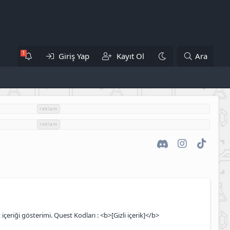
Giriş Yap
Kayıt Ol
Ara
reklam
reklam
Discord
Instagram
TikTok
içeriği gösterimi. Quest Kodları : <b>[Gizli içerik]</b>