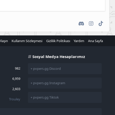
Discord
Instagram
TikTok
Ulaşın
Kullanım Sözleşmesi
Gizlilik Politikası
Yardım
Ana Sayfa
Sosyal Medya Hesaplarımız
982
+ pvpers.gg Discord
6,959
+ pvpers.gg Instagram
2,603
+ pvpers.gg Tiktok
Trouley