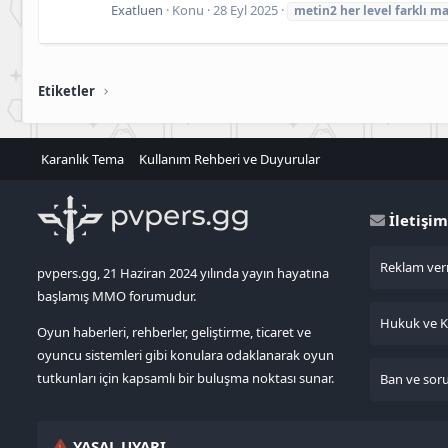
Exatluen
Konu
28 Eyl 2025
metin2
her
level
farklı
ma
Etiketler
Karanlık Tema
Kullanım Rehberi ve Duyurular
İletişim
Reklam verm
pvpers.gg, 21 Haziran 2024 yılında yayın hayatına
başlamış MMO forumudur.
Hukuk ve KV
Oyun haberleri, rehberler, geliştirme, ticaret ve
oyuncu sistemleri gibi konulara odaklanarak oyun
tutkunları için kapsamlı bir buluşma noktası sunar.
Ban ve sorun
YASAL UYARI