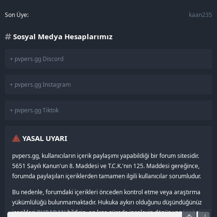
Son Üye
kaan235
Sosyal Medya Hesaplarımız
+ pvpers.gg Discord
+ pvpers.gg Instagram
+ pvpers.gg Tiktok
YASAL UYARI
pvpers.gg, kullanıcıların içerik paylaşımı yapabildiği bir forum sitesidir.
5651 Sayılı Kanun'un 8. Maddesi ve T.C.K.'nın 125. Maddesi gereğince,
forumda paylaşılan içeriklerden tamamen ilgili kullanıcılar sorumludur.
Bu nedenle, forumdaki içerikleri önceden kontrol etme veya araştırma
yükümlülüğü bulunmamaktadır. Hukuka aykırı olduğunu düşündüğünüz
içerikleri
BURADAN
bildirin, en kısa sürede inceleyip dönüş yapacağız.
Üst
Alt