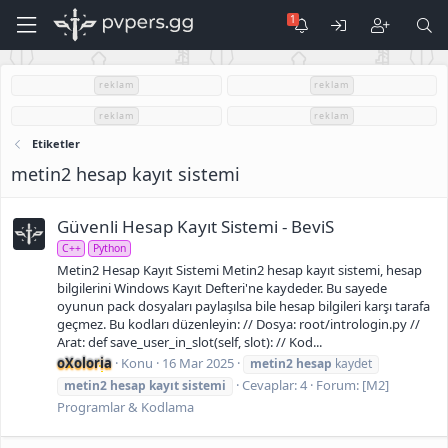
reklam
reklam
reklam
reklam
Etiketler
metin2 hesap kayıt sistemi
Güvenli Hesap Kayıt Sistemi - BeviS
C++
Python
Metin2 Hesap Kayıt Sistemi Metin2 hesap kayıt sistemi, hesap
bilgilerini Windows Kayıt Defteri'ne kaydeder. Bu sayede
oyunun pack dosyaları paylaşılsa bile hesap bilgileri karşı tarafa
geçmez. Bu kodları düzenleyin: // Dosya: root/intrologin.py //
Arat: def save_user_in_slot(self, slot): // Kod...
oXoloria
Konu
16 Mar 2025
metin2
hesap
kaydet
Cevaplar: 4
Forum:
[M2]
metin2
hesap
kayıt
sistemi
Programlar & Kodlama