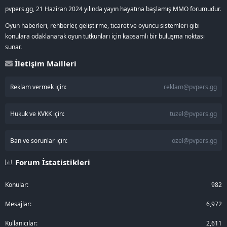
pvpers.gg, 21 Haziran 2024 yılında yayın hayatına başlamış MMO forumudur.
Oyun haberleri, rehberler, geliştirme, ticaret ve oyuncu sistemleri gibi
konulara odaklanarak oyun tutkunları için kapsamlı bir buluşma noktası
sunar.
İletişim Mailleri
Reklam vermek için:
reklam@pvpers.gg
Hukuk ve KVKK için:
tuzel@pvpers.gg
Ban ve sorunlar için:
ozel@pvpers.gg
Forum İstatistikleri
Konular
982
Mesajlar
6,972
Kullanıcılar
2,611