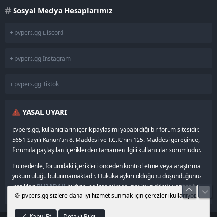
Sosyal Medya Hesaplarımız
+ pvpers.gg Discord
+ pvpers.gg Instagram
+ pvpers.gg Tiktok
YASAL UYARI
pvpers.gg, kullanıcıların içerik paylaşımı yapabildiği bir forum sitesidir.
5651 Sayılı Kanun'un 8. Maddesi ve T.C.K.'nın 125. Maddesi gereğince,
forumda paylaşılan içeriklerden tamamen ilgili kullanıcılar sorumludur.
Bu nedenle, forumdaki içerikleri önceden kontrol etme veya araştırma
yükümlülüğü bulunmamaktadır. Hukuka aykırı olduğunu düşündüğünüz
içerikleri
BURADAN
bildirin, en kısa sürede inceleyip dönüş yapacağız.
Üst
Alt
🍪 pvpers.gg sizlere daha iyi hizmet sunmak için çerezleri kullanıyor.
Kabul Et
Detaylı Bilgi…