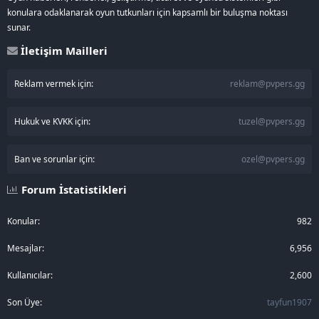
konulara odaklanarak oyun tutkunları için kapsamlı bir buluşma noktası
sunar.
İletişim Mailleri
Reklam vermek için:
reklam@pvpers.gg
Hukuk ve KVKK için:
tuzel@pvpers.gg
Ban ve sorunlar için:
ozel@pvpers.gg
Forum İstatistikleri
Konular
982
Mesajlar
6,956
Kullanıcılar
2,600
Son Üye
tayfun1907