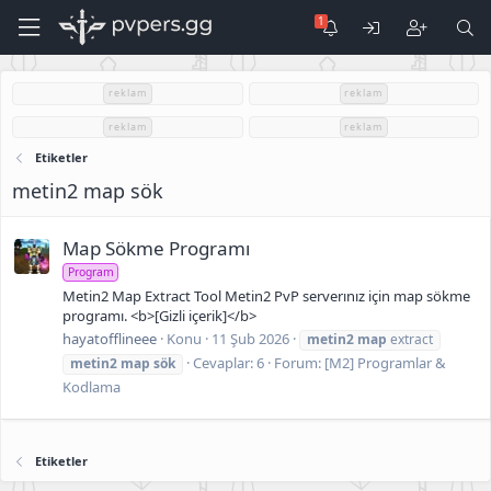
reklam
reklam
reklam
reklam
Etiketler
metin2 map sök
Map Sökme Programı
Program
Metin2 Map Extract Tool Metin2 PvP serverınız için map sökme
programı. <b>[Gizli içerik]</b>
hayatofflineee
Konu
11 Şub 2026
metin2
map
extract
Cevaplar: 6
Forum:
[M2] Programlar &
metin2
map
sök
Kodlama
Etiketler