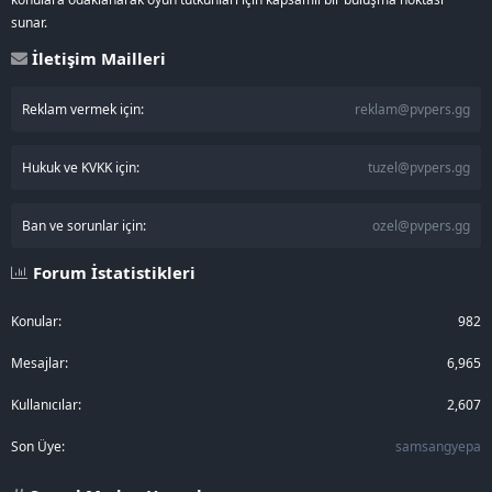
sunar.
İletişim Mailleri
Reklam vermek için:
reklam@pvpers.gg
Hukuk ve KVKK için:
tuzel@pvpers.gg
Ban ve sorunlar için:
ozel@pvpers.gg
Forum İstatistikleri
Konular
982
Mesajlar
6,965
Kullanıcılar
2,607
Son Üye
samsangyepa