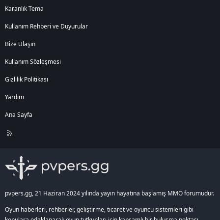
Karanlık Tema
Kullanım Rehberi ve Duyurular
Bize Ulaşın
Kullanım Sözleşmesi
Gizlilik Politikası
Yardım
Ana Sayfa
R
S
S
pvpers.gg, 21 Haziran 2024 yılında yayın hayatına başlamış MMO forumudur.
Oyun haberleri, rehberler, geliştirme, ticaret ve oyuncu sistemleri gibi
konulara odaklanarak oyun tutkunları için kapsamlı bir buluşma noktası