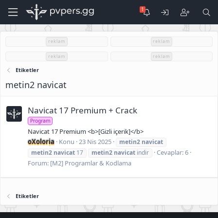
reklam
reklam
reklam
reklam
Etiketler
metin2 navicat
Navicat 17 Premium + Crack
Program
Navicat 17 Premium <b>[Gizli içerik]</b>
oXoloria
Konu
23 Nis 2025
metin2
navicat
Cevaplar: 6
metin2
navicat
17
metin2
navicat
indir
Forum:
[M2] Programlar & Kodlama
Etiketler