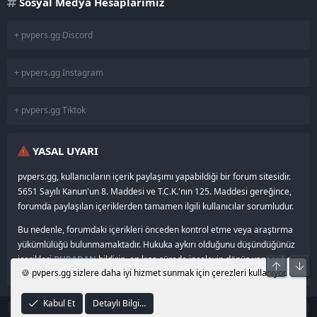
Sosyal Medya Hesaplarımız
+ pvpers.gg Discord
+ pvpers.gg Instagram
+ pvpers.gg Tiktok
YASAL UYARI
pvpers.gg, kullanıcıların içerik paylaşımı yapabildiği bir forum sitesidir.
5651 Sayılı Kanun'un 8. Maddesi ve T.C.K.'nın 125. Maddesi gereğince,
forumda paylaşılan içeriklerden tamamen ilgili kullanıcılar sorumludur.
Bu nedenle, forumdaki içerikleri önceden kontrol etme veya araştırma
yükümlülüğü bulunmamaktadır. Hukuka aykırı olduğunu düşündüğünüz
içerikleri
BURADAN
bildirin, en kısa sürede inceleyip dönüş yapacağız.
Üst
Alt
🍪 pvpers.gg sizlere daha iyi hizmet sunmak için çerezleri kullanıyor.
Kabul Et
Detaylı Bilgi…
®
© 2024–2026
pvpers.gg
•
Community platform by XenForo