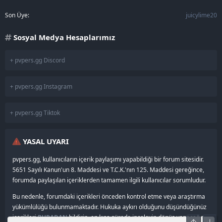
Son Üye
juicylime20
Sosyal Medya Hesaplarımız
+ pvpers.gg Discord
+ pvpers.gg Instagram
+ pvpers.gg Tiktok
YASAL UYARI
pvpers.gg, kullanıcıların içerik paylaşımı yapabildiği bir forum sitesidir.
5651 Sayılı Kanun'un 8. Maddesi ve T.C.K.'nın 125. Maddesi gereğince,
forumda paylaşılan içeriklerden tamamen ilgili kullanıcılar sorumludur.
Bu nedenle, forumdaki içerikleri önceden kontrol etme veya araştırma
yükümlülüğü bulunmamaktadır. Hukuka aykırı olduğunu düşündüğünüz
içerikleri
BURADAN
bildirin, en kısa sürede inceleyip dönüş yapacağız.
Üst
Alt