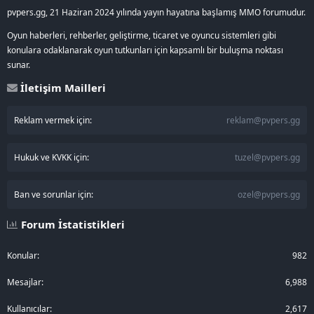
pvpers.gg, 21 Haziran 2024 yılında yayın hayatına başlamış MMO forumudur.
Oyun haberleri, rehberler, geliştirme, ticaret ve oyuncu sistemleri gibi
konulara odaklanarak oyun tutkunları için kapsamlı bir buluşma noktası
sunar.
İletişim Mailleri
Reklam vermek için:
reklam@pvpers.gg
Hukuk ve KVKK için:
tuzel@pvpers.gg
Ban ve sorunlar için:
ozel@pvpers.gg
Forum İstatistikleri
Konular
982
Mesajlar
6,988
Kullanıcılar
2,617