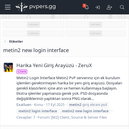
reklam
reklam
reklam
reklam
Etiketler
metin2 new login interface
Harika Yeni Giriş Arayüzü - ZeruX
Client
Metin2 Login Interface Metin2 PvP serverınız için ek kurulum
işlemleri gerektirmeyen harika bir yeni giriş arayüzü. Dosyaları
gerekli klasörlerin içine atın ve hemen kullanmaya başlayın.
Ekstra işlemler yapmanıza gerek yok. PSD dosyasında
değişikliklerinizi yaptıktan sonra PNG olarak...
Exatluen
Konu
17 Eyl 2025
metin2
giriş ekranı psd
metin2
login
interface
metin2
new
login
interface
Cevaplar: 7
Forum:
[M2] Client, Source & Server Files