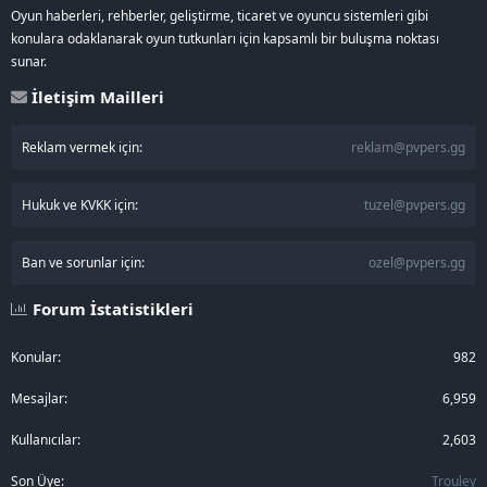
Oyun haberleri, rehberler, geliştirme, ticaret ve oyuncu sistemleri gibi
konulara odaklanarak oyun tutkunları için kapsamlı bir buluşma noktası
sunar.
İletişim Mailleri
Reklam vermek için:
reklam@pvpers.gg
Hukuk ve KVKK için:
tuzel@pvpers.gg
Ban ve sorunlar için:
ozel@pvpers.gg
Forum İstatistikleri
Konular
982
Mesajlar
6,959
Kullanıcılar
2,603
Son Üye
Trouley