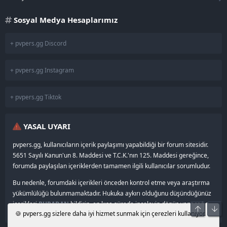
Sosyal Medya Hesaplarımız
+ pvpers.gg Discord
+ pvpers.gg Instagram
+ pvpers.gg Tiktok
YASAL UYARI
pvpers.gg, kullanıcıların içerik paylaşımı yapabildiği bir forum sitesidir.
5651 Sayılı Kanun'un 8. Maddesi ve T.C.K.'nın 125. Maddesi gereğince,
forumda paylaşılan içeriklerden tamamen ilgili kullanıcılar sorumludur.
Bu nedenle, forumdaki içerikleri önceden kontrol etme veya araştırma
yükümlülüğü bulunmamaktadır. Hukuka aykırı olduğunu düşündüğünüz
içerikleri
BURADAN
bildirin, en kısa sürede inceleyip dönüş yapacağız.
Üst
Alt
🍪 pvpers.gg sizlere daha iyi hizmet sunmak için çerezleri kullanıyor.