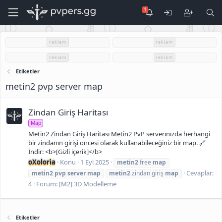
reklam
reklam
reklam
reklam
Etiketler
metin2 pvp server map
Zindan Giriş Haritası
Map
Metin2 Zindan Giriş Haritası Metin2 PvP serverınızda herhangi
bir zindanın girişi öncesi olarak kullanabileceğiniz bir map. 🔗
İndir: <b>[Gizli içerik]</b>
oXoloria
Konu
1 Eyl 2025
metin2
free
map
Cevaplar:
metin2
pvp
server
map
metin2
zindan giriş
map
4
Forum:
[M2] 3D Modelleme
Etiketler