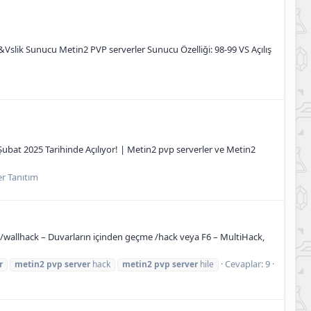
m&Vslik Sunucu Metin2 PVP serverler Sunucu Özelliği: 98-99 VS Açılış
Şubat 2025 Tarihinde Açılıyor! | Metin2 pvp serverler ve Metin2
r Tanıtım
 /wallhack – Duvarların içinden geçme /hack veya F6 – MultiHack,
Cevaplar: 9
r
metin2
pvp
server
hack
metin2
pvp
server
hile