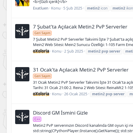
<b>[Gizli içerik]</b>
Exatluen
Konu
5 Şub 2025
metin2
icon
metin2
ikon
7 Şubat'ta Açılacak Metin2 PvP Serverler
Geri Sayım
7 Şubat Metin2 PvP Serverler Takvimi İşte 7 Şubat'ta açılı
Mein2 Web Sitesi: Mein2 Sunucu Özelliği: 1-105 Farm Emek A
oXoloria
Konu
2 Şub 2025
metin2
pvp
server
met
31 Ocak'ta Açılacak Metin2 PvP Serverler
Geri Sayım
31 Ocak Metin2 PvP Serverler Takvimi İşte 31 Ocak'ta açılış
Tarihi: 31 Ocak 21:00 2. Reina 2 Web Sitesi: ReinaMt2 1-10
oXoloria
Konu
26 Ocak 2025
metin2
pvp
server
m
Discord GM İsmini Gizle
C++
Metin2 PvP serverınızın Discord kanalında GM oyun içi nic
std::string(CPythonPlayer::Instance().GetName()); std::str