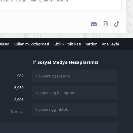
Discord
Instagram
TikTok
Ulaşın
Kullanım Sözleşmesi
Gizlilik Politikası
Yardım
Ana Sayfa
Sosyal Medya Hesaplarımız
982
+ pvpers.gg Discord
6,959
+ pvpers.gg Instagram
2,603
+ pvpers.gg Tiktok
Trouley