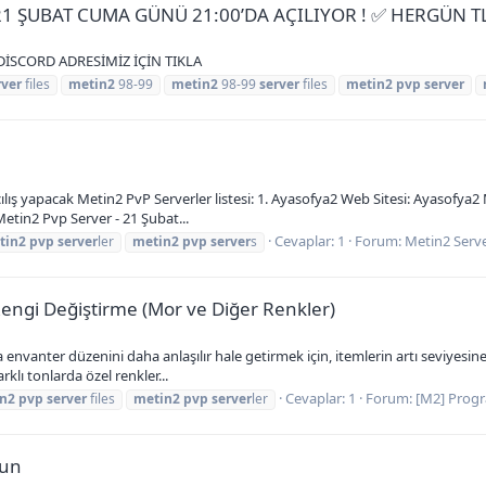
✅ 21 ŞUBAT CUMA GÜNÜ 21:00’DA AÇILIYOR ! ✅ HERGÜN 
 DİSCORD ADRESİMİZ İÇİN TIKLA
rver
files
metin2
98-99
metin2
98-99
server
files
metin2
pvp
server
lış yapacak Metin2 PvP Serverler listesi: 1. Ayasofya2 Web Sitesi: Ayasofya2 M
etin2 Pvp Server - 21 Şubat...
Cevaplar: 1
Forum:
Metin2 Serve
tin2
pvp
server
ler
metin2
pvp
server
s
engi Değiştirme (Mor ve Diğer Renkler)
anter düzenini daha anlaşılır hale getirmek için, itemlerin artı seviyesine g
rklı tonlarda özel renkler...
Cevaplar: 1
Forum:
[M2] Prog
n2
pvp
server
files
metin2
pvp
server
ler
gun