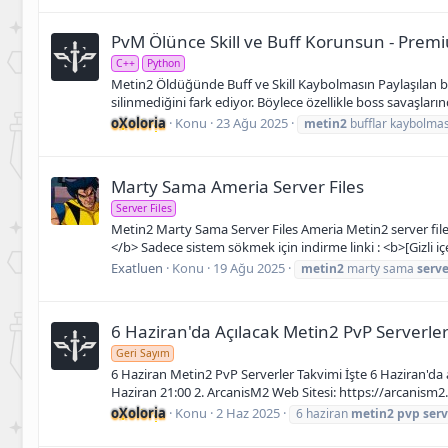
PvM Ölünce Skill ve Buff Korunsun - Prem
C++
Python
Metin2 Öldüğünde Buff ve Skill Kaybolmasın Paylaşılan bu
silinmediğini fark ediyor. Böylece özellikle boss savaşlar
oXoloria
Konu
23 Ağu 2025
metin2
bufflar kaybolma
Marty Sama Ameria Server Files
Server Files
Metin2 Marty Sama Server Files Ameria Metin2 server files. 
</b> Sadece sistem sökmek için indirme linki : <b>[Gizli iç
Exatluen
Konu
19 Ağu 2025
metin2
marty sama
serve
6 Haziran'da Açılacak Metin2 PvP Serverle
Geri Sayım
6 Haziran Metin2 PvP Serverler Takvimi İşte 6 Haziran'da a
Haziran 21:00 2. ArcanisM2 Web Sitesi: https://arcanism2.o
oXoloria
Konu
2 Haz 2025
6 haziran
metin2
pvp
serv