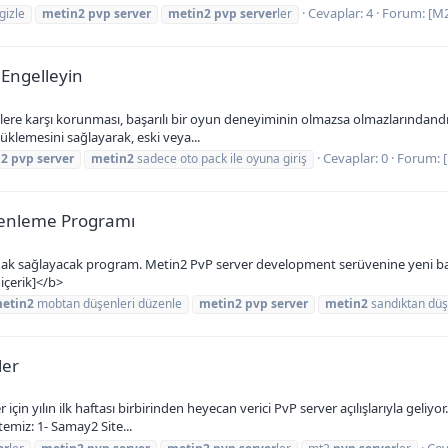
Cevaplar: 4
Forum:
[M
gizle
metin2
pvp
server
metin2
pvp
server
ler
 Engelleyin
ere karşı korunması, başarılı bir oyun deneyiminin olmazsa olmazlarındandır.
klemesini sağlayarak, eski veya...
Cevaplar: 0
Forum:
n2
pvp
server
metin2
sadece oto pack ile oyuna giriş
zenleme Programı
nak sağlayacak program. Metin2 PvP server development serüvenine yeni başlay
 içerik]</b>
etin2
mobtan düşenleri düzenle
metin2
pvp
server
metin2
sandıktan düş
ler
çin yılın ilk haftası birbirinden heyecan verici PvP server açılışlarıyla geliyo
stemiz: 1- Samay2 Site...
Cev