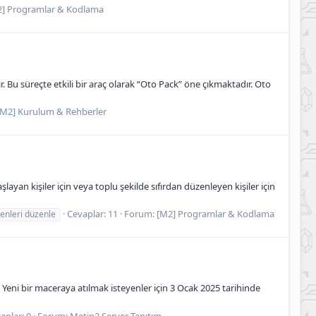
2] Programlar & Kodlama
 Bu süreçte etkili bir araç olarak “Oto Pack” öne çıkmaktadır. Oto
[M2] Kurulum & Rehberler
an kişiler için veya toplu şekilde sıfırdan düzenleyen kişiler için
Cevaplar: 11
Forum:
[M2] Programlar & Kodlama
enleri düzenle
r. Yeni bir maceraya atılmak isteyenler için 3 Ocak 2025 tarihinde
aplar: 0
Forum:
Metin2 Server Tanıtım