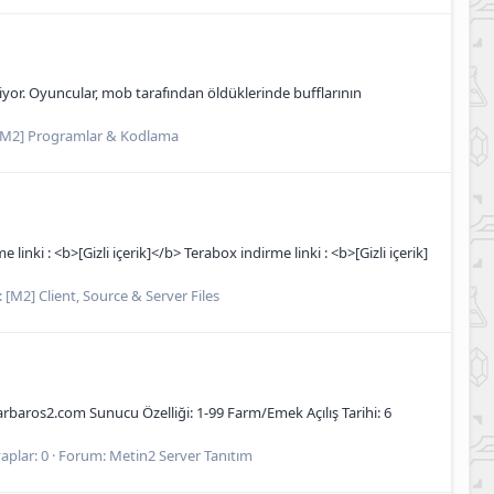
yor. Oyuncular, mob tarafından öldüklerinde bufflarının
[M2] Programlar & Kodlama
nki : <b>[Gizli içerik]</b> Terabox indirme linki : <b>[Gizli içerik]
:
[M2] Client, Source & Server Files
barbaros2.com Sunucu Özelliği: 1-99 Farm/Emek Açılış Tarihi: 6
aplar: 0
Forum:
Metin2 Server Tanıtım