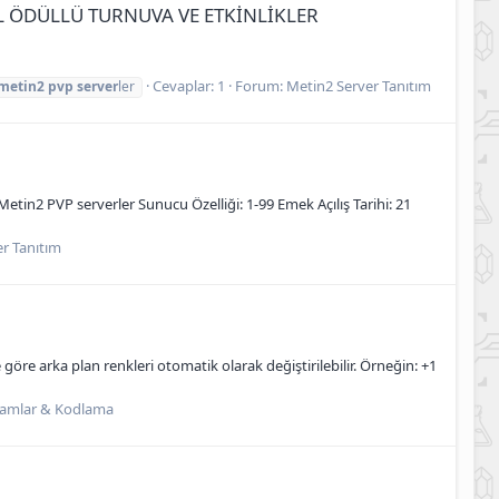
TL ÖDÜLLÜ TURNUVA VE ETKİNLİKLER
Cevaplar: 1
Forum:
Metin2 Server Tanıtım
metin2
pvp
server
ler
etin2 PVP serverler Sunucu Özelliği: 1-99 Emek Açılış Tarihi: 21
r Tanıtım
öre arka plan renkleri otomatik olarak değiştirilebilir. Örneğin: +1
ramlar & Kodlama