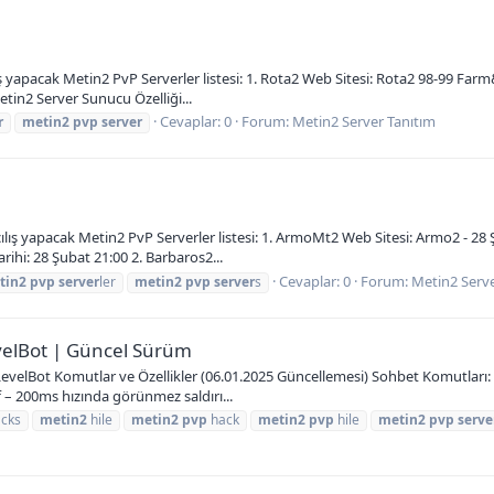
ış yapacak Metin2 PvP Serverler listesi: 1. Rota2 Web Sitesi: Rota2 98-99 Far
etin2 Server Sunucu Özelliği...
Cevaplar: 0
Forum:
Metin2 Server Tanıtım
r
metin2
pvp
server
ılış yapacak Metin2 PvP Serverler listesi: 1. ArmoMt2 Web Sitesi: Armo2 - 28 
rihi: 28 Şubat 21:00 2. Barbaros2...
Cevaplar: 0
Forum:
Metin2 Serve
tin2
pvp
server
ler
metin2
pvp
server
s
evelBot | Güncel Sürüm
LevelBot Komutlar ve Özellikler (06.01.2025 Güncellemesi) Sohbet Komutları:
f – 200ms hızında görünmez saldırı...
cks
metin2
hile
metin2
pvp
hack
metin2
pvp
hile
metin2
pvp
serve