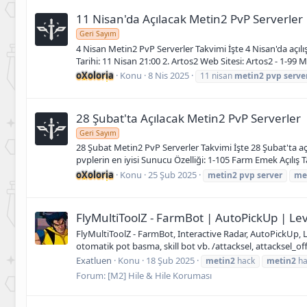
11 Nisan'da Açılacak Metin2 PvP Serverler
Geri Sayım
4 Nisan Metin2 PvP Serverler Takvimi İşte 4 Nisan'da açıl
Tarihi: 11 Nisan 21:00 2. Artos2 Web Sitesi: Artos2 - 1-99 M
oXoloria
Konu
8 Nis 2025
11 nisan
metin2
pvp
serve
28 Şubat'ta Açılacak Metin2 PvP Serverler
Geri Sayım
28 Şubat Metin2 PvP Serverler Takvimi İşte 28 Şubat'ta aç
pvplerin en iyisi Sunucu Özelliği: 1-105 Farm Emek Açılış Ta
oXoloria
Konu
25 Şub 2025
metin2
pvp
server
me
FlyMultiToolZ - FarmBot | AutoPickUp | L
FlyMultiToolZ - FarmBot, Interactive Radar, AutoPickUp, 
otomatik pot basma, skill bot vb. /attacksel, attacksel_of
Exatluen
Konu
18 Şub 2025
metin2
hack
metin2
ha
Forum:
[M2] Hile & Hile Koruması