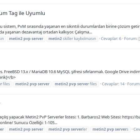
ium Tag ile Uyumlu
 sistem, PvM sırasında yaşanan en sıkıntılı durumlardan birine çözüm getiri
ında yaşanan dezavantaj ortadan kalkıyor. Çalışma...
Cevaplar: 6
Forum:
sın
metin2
pvp
server
metin2
skiller kaybolmasın
FreeBSD 13.x / MariaDB 10.6 MySQL şifresi sıfırlanmalı. Google Drive indirme li
erik]</b>
Cevaplar: 14
Forum
r
files
metin2
pvp
server
metin2
pvp
server
files
r
çılış yapacak Metin2 PvP Serverler listesi: 1. Barbaros2 Web Sitesi: https://
nline/ Sunucu Özelliği: 1-105...
Cev
er
metin2
pvp
server
metin2
pvp
server
ler
metin2
pvp
server
s