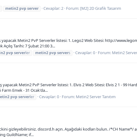
Cevaplar: 2
Forum:
[M2] 2D Grafik Tasarım
metin2
pvp
server
ş yapacak Metin2 PvP Serverler listesi: 1. Lego2 Web Sitesi: http://www.legomt
çılış Tarihi: 7 Şubat 21:00 3...
Cevaplar: 0
Forum:
Metin2 Server
in2
pvp
server
ler
metin2
pvp
server
s
 yapacak Metin2 PvP Serverler listesi: 1. Elvis 2 Web Sitesi: Elvis 2 1 - 99 Ha
5 Farm Emek - 31 Ocak'da...
Cevaplar: 0
Forum:
Metin2 Server Tanıtım
etin2
pvp
server
ler
kini gizleyebilirsiniz. discord.h açın. Aşağıdaki kodları bulun. /*CH Name*/
ing GuildName; if...