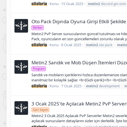
oXoloria
Konu
15 Ocak 2025
metin2
discord gm ismi 
Oto Pack Dışında Oyuna Girişi Etkili Şekilde
Rehber
Metin2 PvP Server sunucularının güncel tutulması ve hilel
Pack, oyuncuların en son güncellemeleri zorunlu olarak yü
oXoloria
Konu
8 Ocak 2025
metin2
oto pack
meti
Metin2 Sandık ve Mob Düşen İtemleri Dü
Program
Sandık ve mobların içeriklerini hızlıca düzenlemenize ola
inanılmaz bir kolaylık sağlar. <b>[Gizli içerik]</b> <b>[Gizli
oXoloria
Konu
7 Ocak 2025
metin2
development
m
3 Ocak 2025'te Açılacak Metin2 PvP Server
Geri Sayım
Metin2 3 Ocak 2025 Açılacak PvP Serverler Metin2 severler i
açılacak sunucuların detaylarını sizler için derledik. İşte li
oXoloria
Konu
28 Ara 2024