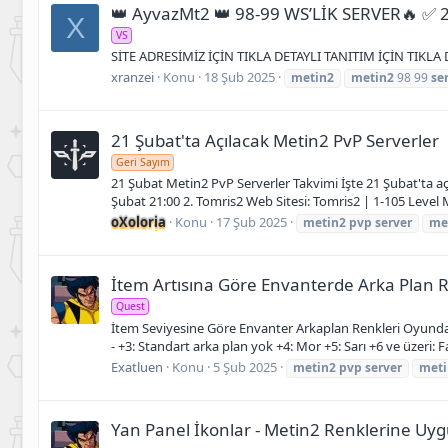
👑 AyvazMt2 👑 98-99 WS’LİK SERVER🔥 
X
VS
SİTE ADRESİMİZ İÇİN TIKLA DETAYLI TANITIM İÇİN TIKLA
xranzei
Konu
18 Şub 2025
metin2
metin2
98 99
se
21 Şubat'ta Açılacak Metin2 PvP Serverler
Geri Sayım
21 Şubat Metin2 PvP Serverler Takvimi İşte 21 Şubat'ta açı
Şubat 21:00 2. Tomris2 Web Sitesi: Tomris2 | 1-105 Level M
oXoloria
Konu
17 Şub 2025
metin2
pvp
server
me
İtem Artısına Göre Envanterde Arka Plan R
Quest
İtem Seviyesine Göre Envanter Arkaplan Renkleri Oyunda env
- +3: Standart arka plan yok +4: Mor +5: Sarı +6 ve üzeri: Fa
Exatluen
Konu
5 Şub 2025
metin2
pvp
server
meti
Yan Panel İkonlar - Metin2 Renklerine Uy