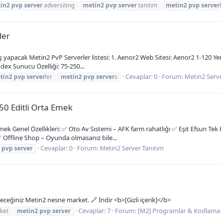
in2
pvp
server
adversiting
metin2
pvp
server
tanıtım
metin2
pvp
server
ler
 yapacak Metin2 PvP Serverler listesi: 1. Aenor2 Web Sitesi: Aenor2 1-120 Yeni
ex Sunucu Özelliği: 75-250...
Cevaplar: 0
Forum:
Metin2 Serv
tin2
pvp
server
ler
metin2
pvp
server
s
50 Editli Orta Emek
 Emek Genel Özellikleri: ✅ Oto Av Sistemi – AFK farm rahatlığı ✅ Eşit Efsun T
 ✅ Offline Shop – Oyunda olmasanız bile...
Cevaplar: 0
Forum:
Metin2 Server Tanıtım
pvp
server
ceğiniz Metin2 nesne market. 🔗 İndir <b>[Gizli içerik]</b>
Cevaplar: 7
Forum:
[M2] Programlar & Kodlama
ket
metin2
pvp
server