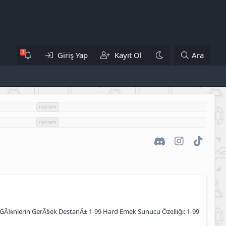
Giriş Yap
Kayıt Ol
Ara
reklam
reklam
Discord
Instagram
TikTok
ski GÃ¼nlerin GerÃ§ek DestanÄ± 1-99 Hard Emek Sunucu Özelliği: 1-99