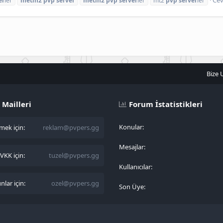
er
ler
metin2
pvp
server
metin2
pvp
server
ler
mt2
pvp
server
ler
Bize 
 Mailleri
Forum İstatistikleri
Konular
ek için:
reklam@pvpers.gg
Mesajlar
KK için:
tuzel@pvpers.gg
Kullanıcılar
lar için:
ozel@pvpers.gg
Son Üye