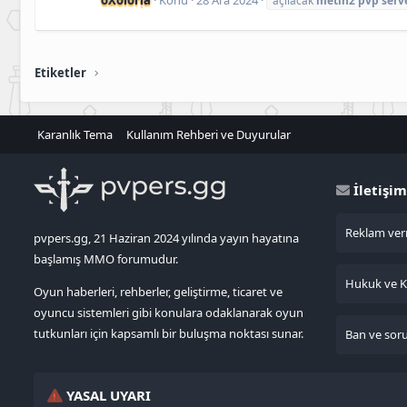
açılacak
metin2
pvp
serv
Etiketler
Karanlık Tema
Kullanım Rehberi ve Duyurular
İletişim
Reklam verm
pvpers.gg, 21 Haziran 2024 yılında yayın hayatına
başlamış MMO forumudur.
Hukuk ve KV
Oyun haberleri, rehberler, geliştirme, ticaret ve
oyuncu sistemleri gibi konulara odaklanarak oyun
tutkunları için kapsamlı bir buluşma noktası sunar.
Ban ve sorun
YASAL UYARI