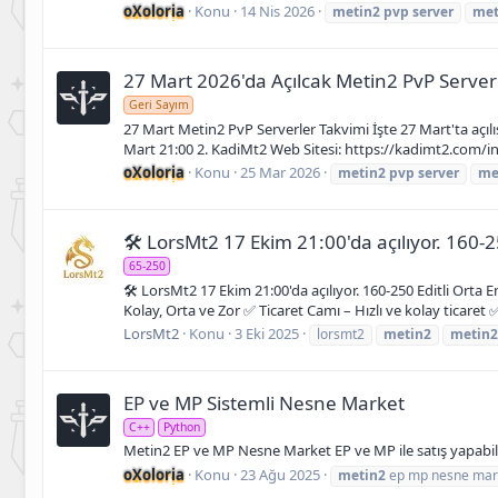
oXoloria
Konu
14 Nis 2026
metin2
pvp
server
met
27 Mart 2026'da Açılcak Metin2 PvP Server
Geri Sayım
27 Mart Metin2 PvP Serverler Takvimi İşte 27 Mart'ta açılış
Mart 21:00 2. KadiMt2 Web Sitesi: https://kadimt2.com/ind
oXoloria
Konu
25 Mar 2026
metin2
pvp
server
me
🛠 LorsMt2 17 Ekim 21:00'da açılıyor. 160-2
65-250
🛠 LorsMt2 17 Ekim 21:00'da açılıyor. 160-250 Editli Orta
Kolay, Orta ve Zor ✅ Ticaret Camı – Hızlı ve kolay ticaret
LorsMt2
Konu
3 Eki 2025
lorsmt2
metin2
metin2
EP ve MP Sistemli Nesne Market
C++
Python
Metin2 EP ve MP Nesne Market EP ve MP ile satış yapabile
oXoloria
Konu
23 Ağu 2025
metin2
ep mp nesne mar