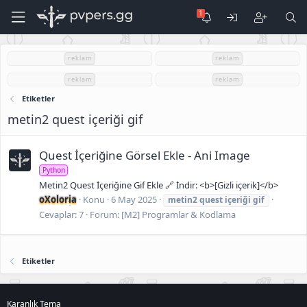
reklam
reklam
reklam
reklam
Etiketler
metin2 quest içeriği gif
Quest İçeriğine Görsel Ekle - Ani Image
Python
Metin2 Quest İçeriğine Gif Ekle 🔗 İndir: <b>[Gizli içerik]</b>
oXoloria
Konu
6 May 2025
metin2
quest
içeriği
gif
Cevaplar: 7
Forum:
[M2] Programlar & Kodlama
Etiketler
Karanlık Tema