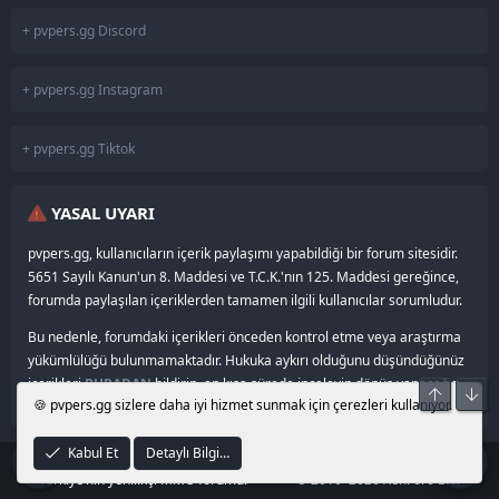
+ pvpers.gg Discord
+ pvpers.gg Instagram
+ pvpers.gg Tiktok
YASAL UYARI
pvpers.gg, kullanıcıların içerik paylaşımı yapabildiği bir forum sitesidir.
5651 Sayılı Kanun'un 8. Maddesi ve T.C.K.'nın 125. Maddesi gereğince,
forumda paylaşılan içeriklerden tamamen ilgili kullanıcılar sorumludur.
Bu nedenle, forumdaki içerikleri önceden kontrol etme veya araştırma
yükümlülüğü bulunmamaktadır. Hukuka aykırı olduğunu düşündüğünüz
içerikleri
BURADAN
bildirin, en kısa sürede inceleyip dönüş yapacağız.
Üst
Alt
🍪 pvpers.gg sizlere daha iyi hizmet sunmak için çerezleri kullanıyor.
Kabul Et
Detaylı Bilgi…
®
© 2024–2026
pvpers.gg
•
Community platform by XenForo
Türkiye’nin yenilikçi MMO forumu.
© 2010–2026 XenForo Ltd.