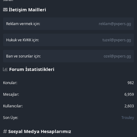
İletişim Mailleri
Reklam vermek için:
reklam@pvpers.gg
Hukuk ve KVKK için:
tuzel@pvpers.gg
Ban ve sorunlar için:
ozel@pvpers.gg
Forum İstatistikleri
Konular
982
Mesajlar
6,959
Kullanıcılar
2,603
Son Üye
Trouley
Sosyal Medya Hesaplarımız