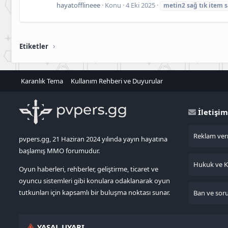
hayatofflineee
Konu
4 Eki 2025
metin2
sağ
tık
item
s
Etiketler
Karanlık Tema
Kullanım Rehberi ve Duyurular
İletişim
Reklam verm
pvpers.gg, 21 Haziran 2024 yılında yayın hayatına
başlamış MMO forumudur.
Hukuk ve KV
Oyun haberleri, rehberler, geliştirme, ticaret ve
oyuncu sistemleri gibi konulara odaklanarak oyun
tutkunları için kapsamlı bir buluşma noktası sunar.
Ban ve sorun
YASAL UYARI