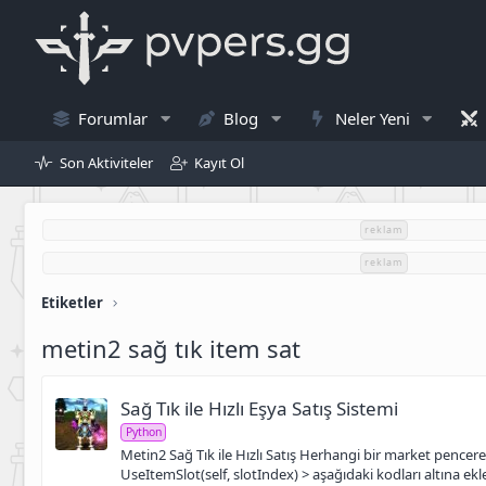
Forumlar
Blog
Neler Yeni
Son Aktiviteler
Kayıt Ol
reklam
reklam
Etiketler
metin2 sağ tık item sat
Sağ Tık ile Hızlı Eşya Satış Sistemi
Python
Metin2 Sağ Tık ile Hızlı Satış Herhangi bir market penceresi
UseItemSlot(self, slotIndex) > aşağıdaki kodları altına ekley