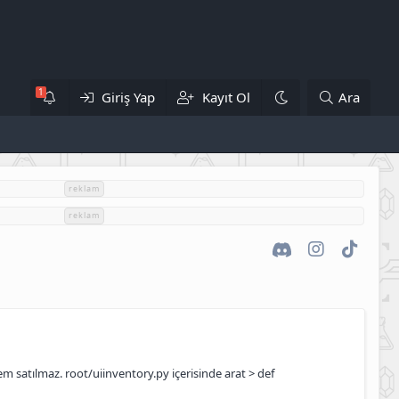
Giriş Yap
Kayıt Ol
Ara
reklam
reklam
Discord
Instagram
TikTok
item satılmaz. root/uiinventory.py içerisinde arat > def