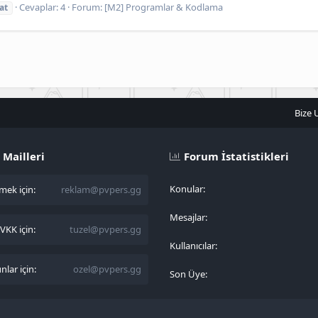
Cevaplar: 4
Forum:
[M2] Programlar & Kodlama
at
Bize 
 Mailleri
Forum İstatistikleri
Konular
ek için:
reklam@pvpers.gg
Mesajlar
KK için:
tuzel@pvpers.gg
Kullanıcılar
lar için:
ozel@pvpers.gg
Son Üye