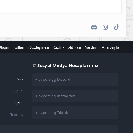
Discord
Instagram
TikTok
Ulaşın
Kullanım Sözleşmesi
Gizlilik Politikası
Yardım
Ana Sayfa
Sosyal Medya Hesaplarımız
982
+ pvpers.gg Discord
6,959
+ pvpers.gg Instagram
2,603
+ pvpers.gg Tiktok
Trouley