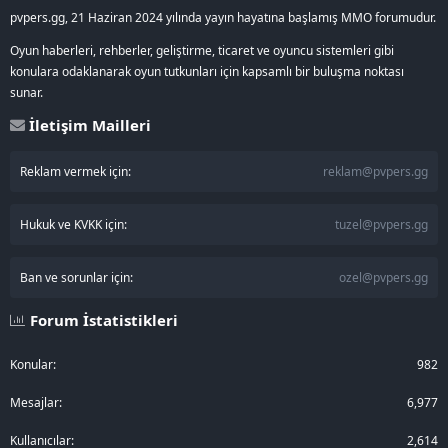
pvpers.gg, 21 Haziran 2024 yılında yayın hayatına başlamış MMO forumudur.
Oyun haberleri, rehberler, geliştirme, ticaret ve oyuncu sistemleri gibi
konulara odaklanarak oyun tutkunları için kapsamlı bir buluşma noktası
sunar.
İletişim Mailleri
Reklam vermek için:
reklam@pvpers.gg
Hukuk ve KVKK için:
tuzel@pvpers.gg
Ban ve sorunlar için:
ozel@pvpers.gg
Forum İstatistikleri
Konular
982
Mesajlar
6,977
Kullanıcılar
2,614