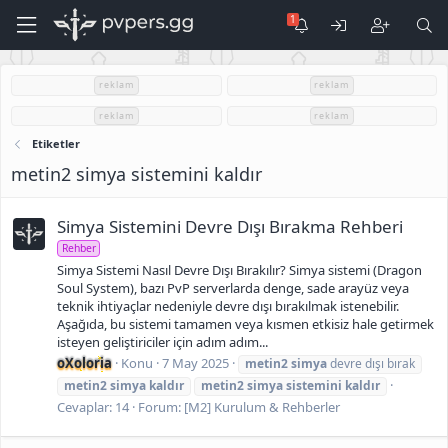
reklam
reklam
reklam
reklam
Etiketler
metin2 simya sistemini kaldır
Simya Sistemini Devre Dışı Bırakma Rehberi
Rehber
Simya Sistemi Nasıl Devre Dışı Bırakılır? Simya sistemi (Dragon
Soul System), bazı PvP serverlarda denge, sade arayüz veya
teknik ihtiyaçlar nedeniyle devre dışı bırakılmak istenebilir.
Aşağıda, bu sistemi tamamen veya kısmen etkisiz hale getirmek
isteyen geliştiriciler için adım adım...
oXoloria
Konu
7 May 2025
metin2
simya
devre dışı bırak
metin2
simya
kaldır
metin2
simya
sistemini
kaldır
Cevaplar: 14
Forum:
[M2] Kurulum & Rehberler