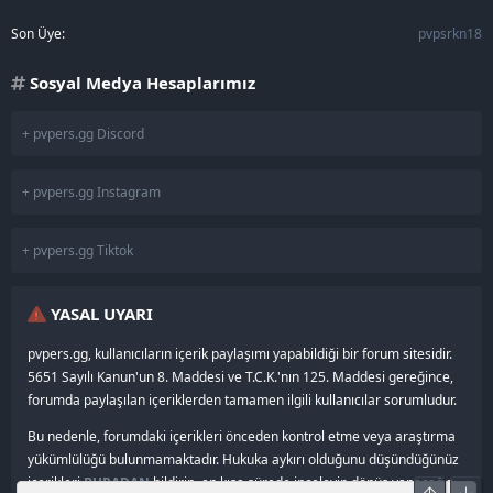
Son Üye
pvpsrkn18
Sosyal Medya Hesaplarımız
+ pvpers.gg Discord
+ pvpers.gg Instagram
+ pvpers.gg Tiktok
YASAL UYARI
pvpers.gg, kullanıcıların içerik paylaşımı yapabildiği bir forum sitesidir.
5651 Sayılı Kanun'un 8. Maddesi ve T.C.K.'nın 125. Maddesi gereğince,
forumda paylaşılan içeriklerden tamamen ilgili kullanıcılar sorumludur.
Bu nedenle, forumdaki içerikleri önceden kontrol etme veya araştırma
yükümlülüğü bulunmamaktadır. Hukuka aykırı olduğunu düşündüğünüz
içerikleri
BURADAN
bildirin, en kısa sürede inceleyip dönüş yapacağız.
Üst
Alt