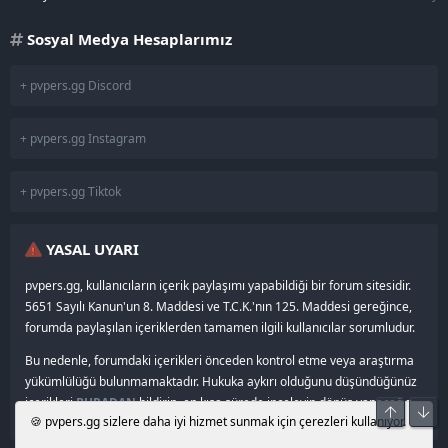
Sosyal Medya Hesaplarımız
+ pvpers.gg Discord
+ pvpers.gg Instagram
+ pvpers.gg Tiktok
YASAL UYARI
pvpers.gg, kullanıcıların içerik paylaşımı yapabildiği bir forum sitesidir.
5651 Sayılı Kanun'un 8. Maddesi ve T.C.K.'nın 125. Maddesi gereğince,
forumda paylaşılan içeriklerden tamamen ilgili kullanıcılar sorumludur.
Bu nedenle, forumdaki içerikleri önceden kontrol etme veya araştırma
yükümlülüğü bulunmamaktadır. Hukuka aykırı olduğunu düşündüğünüz
içerikleri
BURADAN
bildirin, en kısa sürede inceleyip dönüş yapacağız.
Üst
Alt
🍪 pvpers.gg sizlere daha iyi hizmet sunmak için çerezleri kullanıyor.