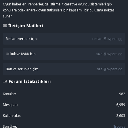
Oyun haberleri, rehberler, geliştirme, ticaret ve oyuncu sistemleri gibi
konulara odaklanarak oyun tutkunları için kapsamlı bir buluşma noktası
sunar.
İletişim Mailleri
Reklam vermek için:
reklam@pvpers.gg
Hukuk ve KVKK için:
tuzel@pvpers.gg
Ban ve sorunlar için:
ozel@pvpers.gg
Forum İstatistikleri
Konular
982
Mesajlar
6,959
Kullanıcılar
2,603
Son Üye
Trouley