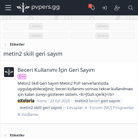
reklam
reklam
reklam
reklam
Etiketler
metin2 skill geri sayım
Beceri Kullanımı İçin Geri Sayım
C++
Metin2 Skill Geri Sayım Metin2 PvP serverlarınızda
uygulayabileceğiniz, beceri kullanımı sonrası tekrar kullanılması
için kalan süreyi gösteren sistem. <b>[Gizli içerik]</b>
oXoloria
Konu
22 Eyl 2025
metin2
beceri
geri
sayım
Cevaplar: 4
Forum:
[M2] Programlar
metin2
skill
geri
sayım
& Kodlama
Etiketler