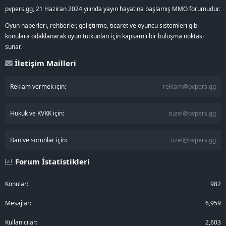
pvpers.gg, 21 Haziran 2024 yılında yayın hayatına başlamış MMO forumudur.
Oyun haberleri, rehberler, geliştirme, ticaret ve oyuncu sistemleri gibi
konulara odaklanarak oyun tutkunları için kapsamlı bir buluşma noktası
sunar.
İletişim Mailleri
Reklam vermek için:
reklam@pvpers.gg
Hukuk ve KVKK için:
tuzel@pvpers.gg
Ban ve sorunlar için:
ozel@pvpers.gg
Forum İstatistikleri
Konular
982
Mesajlar
6,959
Kullanıcılar
2,603