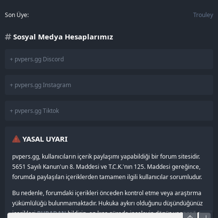
Son Üye
Trouley
Sosyal Medya Hesaplarımız
+ pvpers.gg Discord
+ pvpers.gg Instagram
+ pvpers.gg Tiktok
YASAL UYARI
pvpers.gg, kullanıcıların içerik paylaşımı yapabildiği bir forum sitesidir.
5651 Sayılı Kanun'un 8. Maddesi ve T.C.K.'nın 125. Maddesi gereğince,
forumda paylaşılan içeriklerden tamamen ilgili kullanıcılar sorumludur.
Bu nedenle, forumdaki içerikleri önceden kontrol etme veya araştırma
yükümlülüğü bulunmamaktadır. Hukuka aykırı olduğunu düşündüğünüz
içerikleri
BURADAN
bildirin, en kısa sürede inceleyip dönüş yapacağız.
Üst
Alt