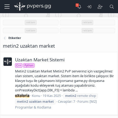
reklam
reklam
reklam
reklam
Etiketler
metin2 uzaktan market
Uzaktan Market Sistemi
C++
Python
Metin2 Uzaktan Market Metin2 PvP serverınız için vazgeçilmez
olan sistem, uzaktan market. Sistem item ile birlikte çalışıyor. Bir
klavye tuşu ile çalışmasını istiyorsanız game.py dosyasına
aşağıdaki kodu ekleyerek tuş ataması yapabilirsiniz.
onPressKeyDict[app.DIK_F5] = lambda ...
oXoloria
Konu
19 Kas 2025
metin2
remote shop
Cevaplar: 7
Forum:
[M2]
metin2
uzaktan
market
Programlar & Kodlama