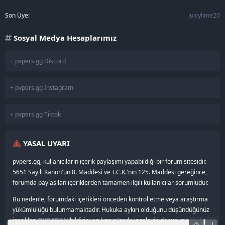
Son Üye
juicylime20
Sosyal Medya Hesaplarımız
+ pvpers.gg Discord
+ pvpers.gg Instagram
+ pvpers.gg Tiktok
YASAL UYARI
pvpers.gg, kullanıcıların içerik paylaşımı yapabildiği bir forum sitesidir.
5651 Sayılı Kanun'un 8. Maddesi ve T.C.K.'nın 125. Maddesi gereğince,
forumda paylaşılan içeriklerden tamamen ilgili kullanıcılar sorumludur.
Bu nedenle, forumdaki içerikleri önceden kontrol etme veya araştırma
yükümlülüğü bulunmamaktadır. Hukuka aykırı olduğunu düşündüğünüz
içerikleri
BURADAN
bildirin, en kısa sürede inceleyip dönüş yapacağız.
Üst
Alt