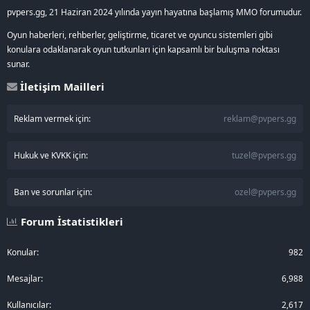
pvpers.gg, 21 Haziran 2024 yılında yayın hayatına başlamış MMO forumudur.
Oyun haberleri, rehberler, geliştirme, ticaret ve oyuncu sistemleri gibi
konulara odaklanarak oyun tutkunları için kapsamlı bir buluşma noktası
sunar.
İletişim Mailleri
Reklam vermek için:
reklam@pvpers.gg
Hukuk ve KVKK için:
tuzel@pvpers.gg
Ban ve sorunlar için:
ozel@pvpers.gg
Forum İstatistikleri
Konular
982
Mesajlar
6,988
Kullanıcılar
2,617