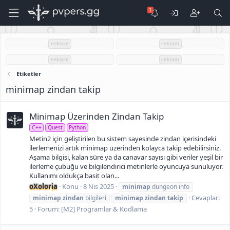
reklam
reklam
reklam
reklam
Etiketler
minimap zindan takip
Minimap Üzerinden Zindan Takip
C++
Quest
Python
Metin2 için geliştirilen bu sistem sayesinde zindan içerisindeki
ilerlemenizi artık minimap üzerinden kolayca takip edebilirsiniz.
Aşama bilgisi, kalan süre ya da canavar sayısı gibi veriler yeşil bir
ilerleme çubuğu ve bilgilendirici metinlerle oyuncuya sunuluyor.
Kullanımı oldukça basit olan...
oXoloria
Konu
8 Nis 2025
minimap
dungeon info
Cevaplar:
minimap
zindan
bilgileri
minimap
zindan
takip
5
Forum:
[M2] Programlar & Kodlama