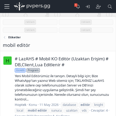
reklam
reklam
reklam
reklam
Etiketler
mobil editör
# LazAHS # Mobil KO Editör (Uzaktan Erişim) #
H
DB,Client,Lua Editlenir #
Ücretli
Program
Yeni Mobil Editörümüz ile tanışın. Detaylı bilgi için; Bize
WhatsApp'tan yazınız Web sitemiz için; TIKLAYINIZ LazAHS
olarak sizlere cep telefonunuzdan Server ve DB'inizi
yönetebileceğiniz uygulama geliştirdik. Şimdi her şey
telefonunuzun içerisinde. Nerede olursanız olun, sunucunuzu
kontrol...
Hoptek
Konu
11 May 2026
database
editör
knight
Cevaplar: 4
local
mobil
editör
sunucu
uzaktan
vds
Forum:
[KO] Programlar & Kodlama