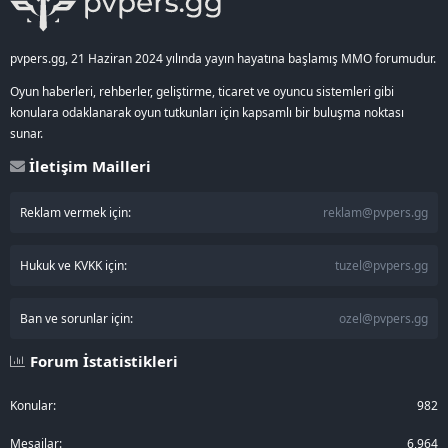
pvpers.gg, 21 Haziran 2024 yılında yayın hayatına başlamış MMO forumudur.
Oyun haberleri, rehberler, geliştirme, ticaret ve oyuncu sistemleri gibi
konulara odaklanarak oyun tutkunları için kapsamlı bir buluşma noktası
sunar.
İletişim Mailleri
Reklam vermek için:
reklam@pvpers.gg
Hukuk ve KVKK için:
tuzel@pvpers.gg
Ban ve sorunlar için:
ozel@pvpers.gg
Forum İstatistikleri
Konular
982
Mesajlar
6,964