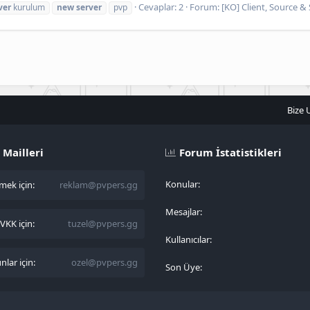
Cevaplar: 2
Forum:
[KO] Client, Source & 
ver
kurulum
new
server
pvp
Bize 
 Mailleri
Forum İstatistikleri
Konular
ek için:
reklam@pvpers.gg
Mesajlar
KK için:
tuzel@pvpers.gg
Kullanıcılar
lar için:
ozel@pvpers.gg
Son Üye