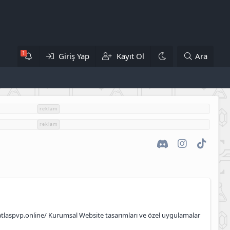
Giriş Yap
Kayıt Ol
Ara
reklam
reklam
Discord
Instagram
TikTok
//atlaspvp.online/ Kurumsal Website tasarımları ve özel uygulamalar