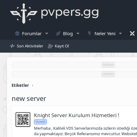
Forumlar
Blog
Neler Yeni
Son Aktiviteler
Kayıt Ol
reklam
reklam
Etiketler
new server
Knight Server Kurulum Hizmetleri !
Ücretli
Merhaba , Kaliteli VDS Serverlarımızda sizlerin istediği 
da yapmaktayız. Birçok Referansımız mevcuttur. Websiteler