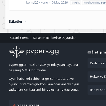
kernel26
Konu
10 May 2026
knight
knight online
ser
Etiketler
Karanlık Tema
Kullanım Rehberi ve Duyurular
İletişim
Reklam verm
pvpers.gg, 21 Haziran 2024 yılında yayın hayatına
başlamış MMO forumudur.
Hukuk ve KV
Oyun haberleri, rehberler, geliştirme, ticaret ve
oyuncu sistemleri gibi konulara odaklanarak oyun
tutkunları için kapsamlı bir buluşma noktası sunar.
Ban ve sorun
YASAL UYARI