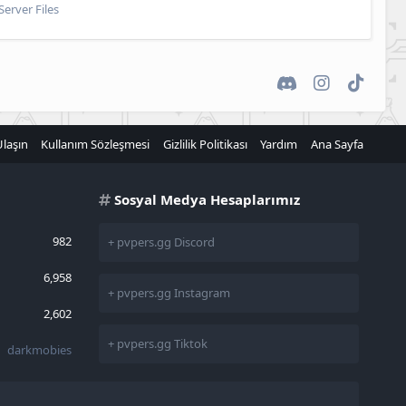
Server Files
Discord
Instagram
TikTok
Ulaşın
Kullanım Sözleşmesi
Gizlilik Politikası
Yardım
Ana Sayfa
Sosyal Medya Hesaplarımız
982
+ pvpers.gg Discord
6,958
+ pvpers.gg Instagram
2,602
+ pvpers.gg Tiktok
darkmobies