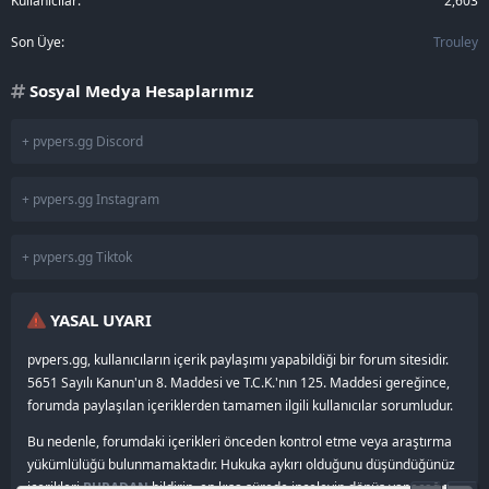
Kullanıcılar
2,603
Son Üye
Trouley
Sosyal Medya Hesaplarımız
+ pvpers.gg Discord
+ pvpers.gg Instagram
+ pvpers.gg Tiktok
YASAL UYARI
pvpers.gg, kullanıcıların içerik paylaşımı yapabildiği bir forum sitesidir.
5651 Sayılı Kanun'un 8. Maddesi ve T.C.K.'nın 125. Maddesi gereğince,
forumda paylaşılan içeriklerden tamamen ilgili kullanıcılar sorumludur.
Bu nedenle, forumdaki içerikleri önceden kontrol etme veya araştırma
yükümlülüğü bulunmamaktadır. Hukuka aykırı olduğunu düşündüğünüz
içerikleri
BURADAN
bildirin, en kısa sürede inceleyip dönüş yapacağız.