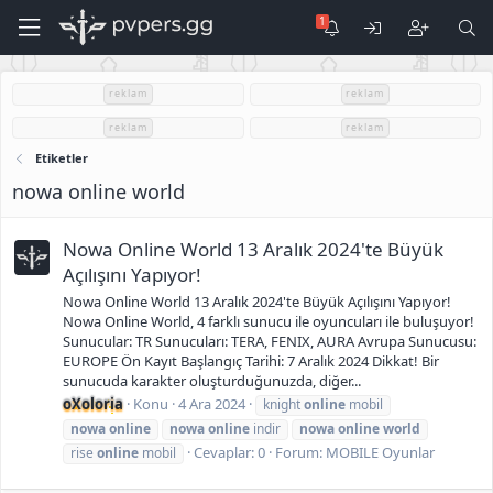
reklam
reklam
reklam
reklam
Etiketler
nowa online world
Nowa Online World 13 Aralık 2024'te Büyük
Açılışını Yapıyor!
Nowa Online World 13 Aralık 2024'te Büyük Açılışını Yapıyor!
Nowa Online World, 4 farklı sunucu ile oyuncuları ile buluşuyor!
Sunucular: TR Sunucuları: TERA, FENIX, AURA Avrupa Sunucusu:
EUROPE Ön Kayıt Başlangıç Tarihi: 7 Aralık 2024 Dikkat! Bir
sunucuda karakter oluşturduğunuzda, diğer...
oXoloria
Konu
4 Ara 2024
knight
online
mobil
nowa
online
nowa
online
indir
nowa
online
world
Cevaplar: 0
Forum:
MOBILE Oyunlar
rise
online
mobil