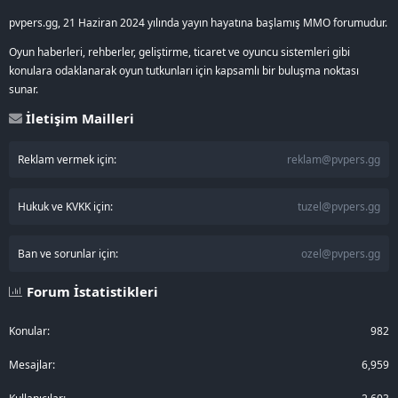
pvpers.gg, 21 Haziran 2024 yılında yayın hayatına başlamış MMO forumudur.
Oyun haberleri, rehberler, geliştirme, ticaret ve oyuncu sistemleri gibi
konulara odaklanarak oyun tutkunları için kapsamlı bir buluşma noktası
sunar.
İletişim Mailleri
Reklam vermek için:
reklam@pvpers.gg
Hukuk ve KVKK için:
tuzel@pvpers.gg
Ban ve sorunlar için:
ozel@pvpers.gg
Forum İstatistikleri
Konular
982
Mesajlar
6,959