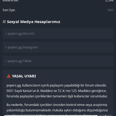
Kullanıcılar
2,598
Son Üye
lakh
Sosyal Medya Hesaplarımız
+ pvpers.gg Discord
+ pvpers.gg Instagram
+ pvpers.gg Tiktok
YASAL UYARI
pvpers.gg, kullanıcıların içerik paylaşımı yapabildiği bir forum sitesidir.
5651 Sayılı Kanun'un 8. Maddesi ve T.C.K.'nın 125. Maddesi gereğince,
forumda paylaşılan içeriklerden tamamen ilgili kullanıcılar sorumludur.
Bu nedenle, forumdaki içerikleri önceden kontrol etme veya araştırma
yükümlülüğü bulunmamaktadır. Hukuka aykırı olduğunu düşündüğünüz
içerikleri
BURADAN
bildirin, en kısa sürede inceleyip dönüş yapacağız.