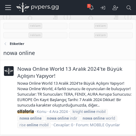
reklam
reklam
reklam
reklam
Etiketler
nowa online
Nowa Online World 13 Aralık 2024'te Büyük
Açılışını Yapıyor!
Nowa Online World 13 Aralık 2024'te Büyük Açılışını Yapıyor!
Nowa Online World, 4 farklı sunucu ile oyuncuları ile buluşuyor!
Sunucular: TR Sunucuları: TERA, FENIX, AURA Avrupa Sunucusu:
EUROPE Ön Kayıt Başlangıç Tarihi: 7 Aralık 2024 Dikkat! Bir
sunucuda karakter oluşturduğunuzda, diğer...
oXoloria
Konu
4 Ara 2024
knight
online
mobil
nowa
online
nowa
online
indir
nowa
online
world
Cevaplar: 0
Forum:
MOBILE Oyunlar
rise
online
mobil