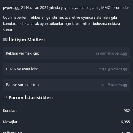
pvpers.gg, 21 Haziran 2024 yılında yayın hayatına başlamış MMO forumudur.
Oyun haberleri, rehberler, geliştirme, ticaret ve oyuncu sistemleri gibi
konulara odaklanarak oyun tutkunları için kapsamlı bir buluşma noktası
sunar.
İletişim Mailleri
Reklam vermek için:
reklam@pvpers.gg
Hukuk ve KVKK için:
tuzel@pvpers.gg
Ban ve sorunlar için:
ozel@pvpers.gg
Forum İstatistikleri
Konular
982
Mesajlar
6,955