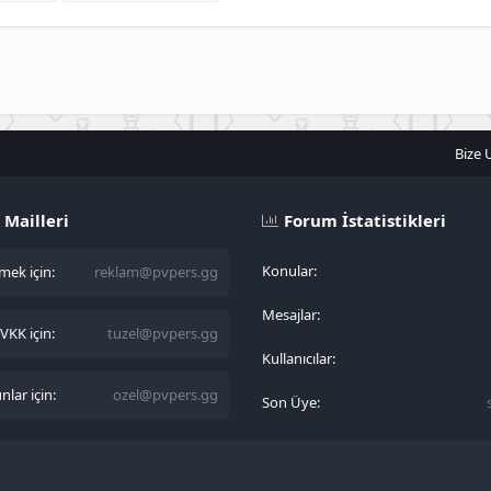
Bize 
 Mailleri
Forum İstatistikleri
Konular
ek için:
reklam@pvpers.gg
Mesajlar
KK için:
tuzel@pvpers.gg
Kullanıcılar
lar için:
ozel@pvpers.gg
Son Üye