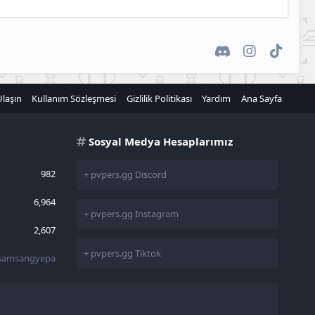
Discord
Instagram
TikTok
Ulaşın
Kullanım Sözleşmesi
Gizlilik Politikası
Yardım
Ana Sayfa
Sosyal Medya Hesaplarımız
982
+ pvpers.gg Discord
6,964
+ pvpers.gg Instagram
2,607
+ pvpers.gg Tiktok
samsangyepa