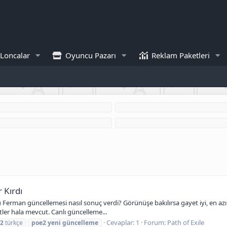
Loncalar
Oyuncu Pazarı
Reklam Paketleri
 Kırdı
cü Ferman güncellemesi nasıl sonuç verdi? Görünüşe bakılırsa gayet iyi, en a
yetler hala mevcut. Canlı güncelleme...
Cevaplar: 1
Forum:
Path of Exile
2
türkçe
poe2
yeni
güncelleme