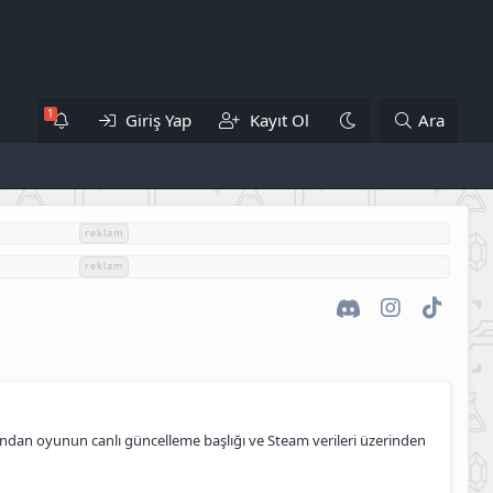
Giriş Yap
Kayıt Ol
Ara
reklam
reklam
Discord
Instagram
TikTok
zından oyunun canlı güncelleme başlığı ve Steam verileri üzerinden