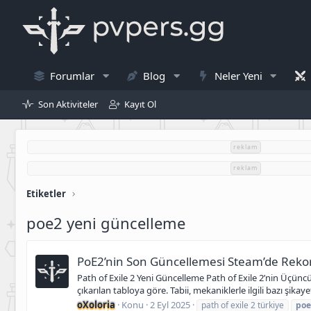
Forumlar
Blog
Neler Yeni
Son Aktiviteler
Kayıt Ol
reklam
reklam
Etiketler
poe2 yeni güncelleme
PoE2’nin Son Güncellemesi Steam’de Rekor
Path of Exile 2 Yeni Güncelleme Path of Exile 2’nin Üçün
çıkarılan tabloya göre. Tabii, mekaniklerle ilgili bazı şika
oXoloria
Konu
2 Eyl 2025
path of exile 2 türkiye
poe