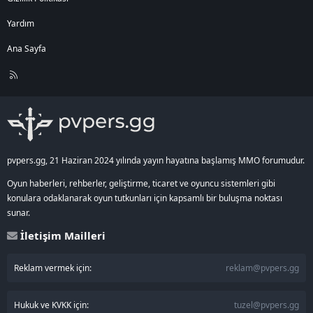
Yardım
Ana Sayfa
R
S
S
pvpers.gg, 21 Haziran 2024 yılında yayın hayatına başlamış MMO forumudur.
Oyun haberleri, rehberler, geliştirme, ticaret ve oyuncu sistemleri gibi
konulara odaklanarak oyun tutkunları için kapsamlı bir buluşma noktası
sunar.
İletişim Mailleri
Reklam vermek için:
reklam@pvpers.gg
Hukuk ve KVKK için:
tuzel@pvpers.gg