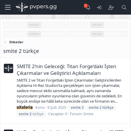
reklam
reklam
reklam
reklam
Etiketler
smite 2 türkçe
SMITE 2’nin Geleceği: Titan Forge’daki İşten
Çıkarmalar ve Geliştirici Açıklamaları
SMITE 2 ve Titan Forge’daki İşten Çıkarmalar: Geliştiricilerden
Açıklama Hi-Rez Studios’ta gerçekleşen son işten çıkarmalar,
sadece mevcut ekibi sarsmakla kalmadı, aynı zamanda
oyuncuların şirketin oyunlarına olan güvenini de zedeledi. En
büyük endişe ise hâlâ beta sürecinde olan ve firmanın en...
oXoloria
Konu
9 Şub 2025
smite
2
smite
2
türkçe
Cevaplar: 0
Forum:
Smite
smite
2
türkiye