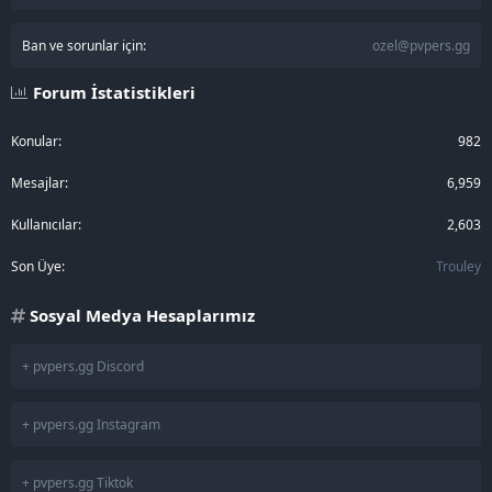
Ban ve sorunlar için:
ozel@pvpers.gg
Forum İstatistikleri
Konular
982
Mesajlar
6,959
Kullanıcılar
2,603
Son Üye
Trouley
Sosyal Medya Hesaplarımız
+ pvpers.gg Discord
+ pvpers.gg Instagram
+ pvpers.gg Tiktok