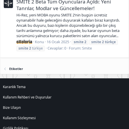
SMITE 2 Beta Tüm Oyunculara Açıldı: Yeni
Tanrılar, Modlar ve Güncellemeler!
Hi-Rez, yeni MOBA oyunu SMITE 2’nin bugün ücretsiz
oynanabilir hale geleceğini duyurarak kafaları biraz karıştırdı.
Ancak bu duyuru, bazı kişilerin düşünebileceği gibi bir çıkış
tarihi anlamına gelmiyor; daha ziyade, bu karar oyunun beta
sürümünü yalnızca kurucu paketlerini satın alan oyuncular...
oXoloria
Konu
16 Ocak 2025
smite
2
smite
2
türkçe
Cevaplar: 0
Forum:
Smite
smite
2
türkiye
Etiketler
Karanlık Tema
Kullanım Rehberi ve Duyurular
Bize Ulaşın
Kullanım Sözleşmesi
Gizlilik Politikası