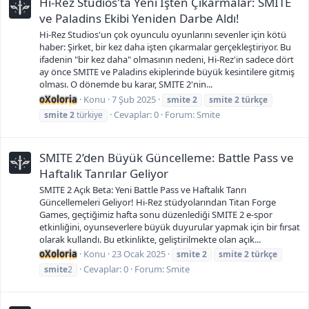
Hi-Rez Studios'ta Yeni İşten Çıkarmalar: SMITE
ve Paladins Ekibi Yeniden Darbe Aldı!
Hi-Rez Studios'un çok oyunculu oyunlarını sevenler için kötü
haber: Şirket, bir kez daha işten çıkarmalar gerçekleştiriyor. Bu
ifadenin "bir kez daha" olmasının nedeni, Hi-Rez'in sadece dört
ay önce SMITE ve Paladins ekiplerinde büyük kesintilere gitmiş
olması. O dönemde bu karar, SMITE 2'nin...
oXoloria
Konu
7 Şub 2025
smite
2
smite
2
türkçe
Cevaplar: 0
Forum:
Smite
smite
2
türkiye
SMITE 2’den Büyük Güncelleme: Battle Pass ve
Haftalık Tanrılar Geliyor
SMITE 2 Açık Beta: Yeni Battle Pass ve Haftalık Tanrı
Güncellemeleri Geliyor! Hi-Rez stüdyolarından Titan Forge
Games, geçtiğimiz hafta sonu düzenlediği SMITE 2 e-spor
etkinliğini, oyunseverlere büyük duyurular yapmak için bir fırsat
olarak kullandı. Bu etkinlikte, geliştirilmekte olan açık...
oXoloria
Konu
23 Ocak 2025
smite
2
smite
2
türkçe
Cevaplar: 0
Forum:
Smite
smite
2