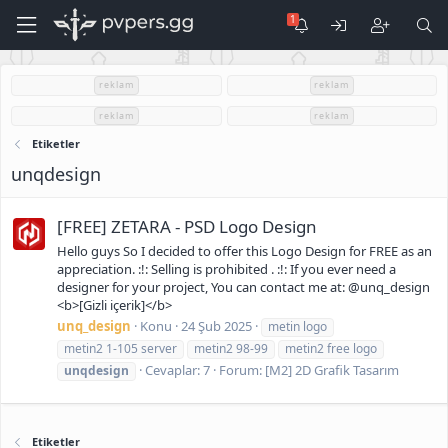
reklam
reklam
reklam
reklam
Etiketler
unqdesign
[FREE] ZETARA - PSD Logo Design
Hello guys So I decided to offer this Logo Design for FREE as an
appreciation. :!: Selling is prohibited . :!: If you ever need a
designer for your project, You can contact me at: @unq_design
<b>[Gizli içerik]</b>
unq_design
Konu
24 Şub 2025
metin logo
metin2 1-105 server
metin2 98-99
metin2 free logo
Cevaplar: 7
Forum:
[M2] 2D Grafik Tasarım
unqdesign
Etiketler