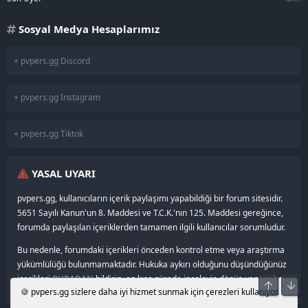
Sosyal Medya Hesaplarımız
+ pvpers.gg Discord
+ pvpers.gg Instagram
+ pvpers.gg Tiktok
YASAL UYARI
pvpers.gg, kullanıcıların içerik paylaşımı yapabildiği bir forum sitesidir.
5651 Sayılı Kanun'un 8. Maddesi ve T.C.K.'nın 125. Maddesi gereğince,
forumda paylaşılan içeriklerden tamamen ilgili kullanıcılar sorumludur.
Bu nedenle, forumdaki içerikleri önceden kontrol etme veya araştırma
yükümlülüğü bulunmamaktadır. Hukuka aykırı olduğunu düşündüğünüz
içerikleri
BURADAN
bildirin, en kısa sürede inceleyip dönüş yapacağız.
Üst
Alt
🍪 pvpers.gg sizlere daha iyi hizmet sunmak için çerezleri kullanıyor.