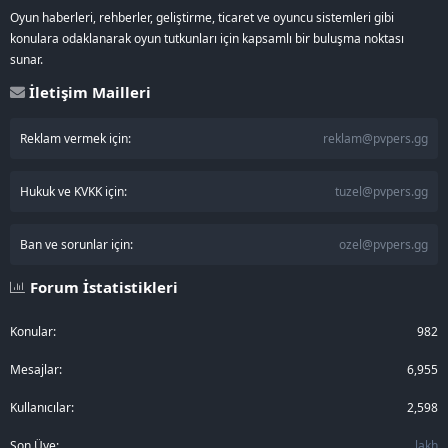
Oyun haberleri, rehberler, geliştirme, ticaret ve oyuncu sistemleri gibi
konulara odaklanarak oyun tutkunları için kapsamlı bir buluşma noktası
sunar.
İletişim Mailleri
Reklam vermek için:
reklam@pvpers.gg
Hukuk ve KVKK için:
tuzel@pvpers.gg
Ban ve sorunlar için:
ozel@pvpers.gg
Forum İstatistikleri
Konular
982
Mesajlar
6,955
Kullanıcılar
2,598
Son Üye
lakh