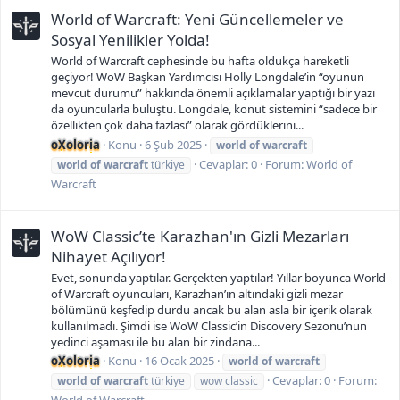
World of Warcraft: Yeni Güncellemeler ve
Sosyal Yenilikler Yolda!
World of Warcraft cephesinde bu hafta oldukça hareketli
geçiyor! WoW Başkan Yardımcısı Holly Longdale’in “oyunun
mevcut durumu” hakkında önemli açıklamalar yaptığı bir yazı
da oyuncularla buluştu. Longdale, konut sistemini “sadece bir
özellikten çok daha fazlası” olarak gördüklerini...
oXoloria
Konu
6 Şub 2025
world
of
warcraft
Cevaplar: 0
Forum:
World of
world
of
warcraft
türkiye
Warcraft
WoW Classic’te Karazhan'ın Gizli Mezarları
Nihayet Açılıyor!
Evet, sonunda yaptılar. Gerçekten yaptılar! Yıllar boyunca World
of Warcraft oyuncuları, Karazhan’ın altındaki gizli mezar
bölümünü keşfedip durdu ancak bu alan asla bir içerik olarak
kullanılmadı. Şimdi ise WoW Classic’in Discovery Sezonu’nun
yedinci aşaması ile bu alan bir zindana...
oXoloria
Konu
16 Ocak 2025
world
of
warcraft
Cevaplar: 0
Forum:
world
of
warcraft
türkiye
wow classic