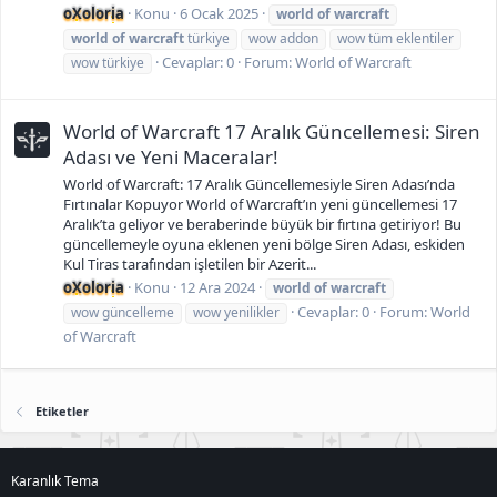
oXoloria
Konu
6 Ocak 2025
world
of
warcraft
world
of
warcraft
türkiye
wow addon
wow tüm eklentiler
Cevaplar: 0
Forum:
World of Warcraft
wow türkiye
World of Warcraft 17 Aralık Güncellemesi: Siren
Adası ve Yeni Maceralar!
World of Warcraft: 17 Aralık Güncellemesiyle Siren Adası’nda
Fırtınalar Kopuyor World of Warcraft’ın yeni güncellemesi 17
Aralık’ta geliyor ve beraberinde büyük bir fırtına getiriyor! Bu
güncellemeyle oyuna eklenen yeni bölge Siren Adası, eskiden
Kul Tiras tarafından işletilen bir Azerit...
oXoloria
Konu
12 Ara 2024
world
of
warcraft
Cevaplar: 0
Forum:
World
wow güncelleme
wow yenilikler
of Warcraft
Etiketler
Karanlık Tema