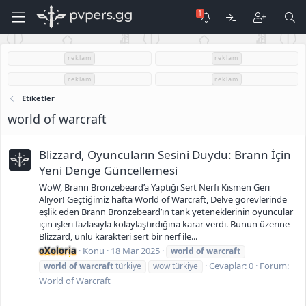
reklam
reklam
reklam
reklam
Etiketler
world of warcraft
Blizzard, Oyuncuların Sesini Duydu: Brann İçin
Yeni Denge Güncellemesi
WoW, Brann Bronzebeard’a Yaptığı Sert Nerfi Kısmen Geri
Alıyor! Geçtiğimiz hafta World of Warcraft, Delve görevlerinde
eşlik eden Brann Bronzebeard’ın tank yeteneklerinin oyuncular
için işleri fazlasıyla kolaylaştırdığına karar verdi. Bunun üzerine
Blizzard, ünlü karakteri sert bir nerf ile...
oXoloria
Konu
18 Mar 2025
world
of
warcraft
Cevaplar: 0
Forum:
world
of
warcraft
türkiye
wow türkiye
World of Warcraft