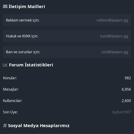
İletişim Mailleri
Reklam vermek için:
reklam@pvpers.gg
Hukuk ve KVKK için:
tuzel@pvpers.gg
Ban ve sorunlar için:
ozel@pvpers.gg
Forum İstatistikleri
Konular
982
Mesajlar
6,956
Kullanıcılar
2,600
Son Üye
tayfun1907
Sosyal Medya Hesaplarımız