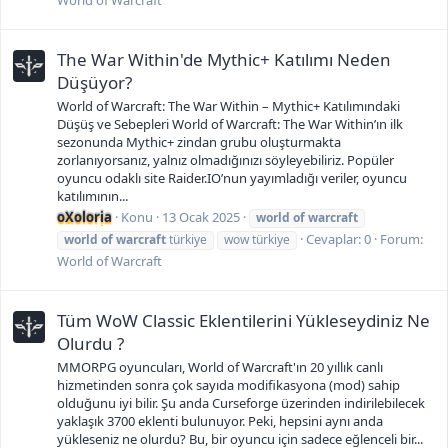
World of Warcraft
The War Within'de Mythic+ Katılımı Neden
Düşüyor?
World of Warcraft: The War Within – Mythic+ Katılımındaki
Düşüş ve Sebepleri World of Warcraft: The War Within’ın ilk
sezonunda Mythic+ zindan grubu oluşturmakta
zorlanıyorsanız, yalnız olmadığınızı söyleyebiliriz. Popüler
oyuncu odaklı site Raider.IO’nun yayımladığı veriler, oyuncu
katılımının...
oXoloria
Konu
13 Ocak 2025
world
of
warcraft
Cevaplar: 0
Forum:
world
of
warcraft
türkiye
wow türkiye
World of Warcraft
Tüm WoW Classic Eklentilerini Yükleseydiniz Ne
Olurdu ?
MMORPG oyuncuları, World of Warcraft'ın 20 yıllık canlı
hizmetinden sonra çok sayıda modifikasyona (mod) sahip
olduğunu iyi bilir. Şu anda Curseforge üzerinden indirilebilecek
yaklaşık 3700 eklenti bulunuyor. Peki, hepsini aynı anda
yükleseniz ne olurdu? Bu, bir oyuncu için sadece eğlenceli bir...