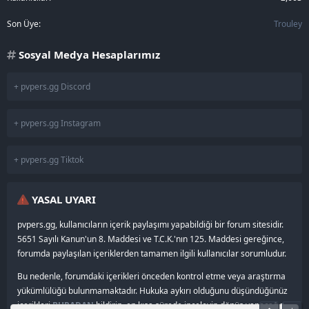
Son Üye
Trouley
Sosyal Medya Hesaplarımız
+ pvpers.gg Discord
+ pvpers.gg Instagram
+ pvpers.gg Tiktok
YASAL UYARI
pvpers.gg, kullanıcıların içerik paylaşımı yapabildiği bir forum sitesidir.
5651 Sayılı Kanun'un 8. Maddesi ve T.C.K.'nın 125. Maddesi gereğince,
forumda paylaşılan içeriklerden tamamen ilgili kullanıcılar sorumludur.
Bu nedenle, forumdaki içerikleri önceden kontrol etme veya araştırma
yükümlülüğü bulunmamaktadır. Hukuka aykırı olduğunu düşündüğünüz
içerikleri
BURADAN
bildirin, en kısa sürede inceleyip dönüş yapacağız.