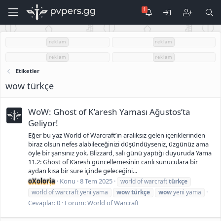
reklam
reklam
reklam
reklam
Etiketler
wow türkçe
WoW: Ghost of K’aresh Yaması Ağustos’ta
Geliyor!
Eğer bu yaz World of Warcraft’ın aralıksız gelen içeriklerinden
biraz olsun nefes alabileceğinizi düşündüyseniz, üzgünüz ama
öyle bir şansınız yok. Blizzard, salı günü yaptığı duyuruda Yama
11.2: Ghost of K’aresh güncellemesinin canlı sunuculara bir
aydan kısa bir süre içinde geleceğini...
oXoloria
Konu
8 Tem 2025
world of warcraft
türkçe
world of warcraft yeni yama
wow
türkçe
wow
yeni yama
Cevaplar: 0
Forum:
World of Warcraft