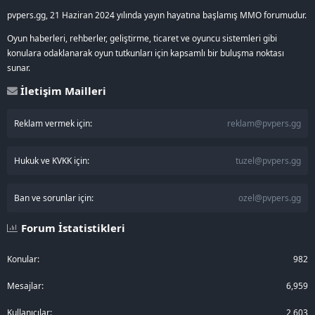
pvpers.gg, 21 Haziran 2024 yılında yayın hayatına başlamış MMO forumudur.
Oyun haberleri, rehberler, geliştirme, ticaret ve oyuncu sistemleri gibi
konulara odaklanarak oyun tutkunları için kapsamlı bir buluşma noktası
sunar.
İletişim Mailleri
Reklam vermek için:
reklam@pvpers.gg
Hukuk ve KVKK için:
tuzel@pvpers.gg
Ban ve sorunlar için:
ozel@pvpers.gg
Forum İstatistikleri
Konular
982
Mesajlar
6,959
Kullanıcılar
2,603