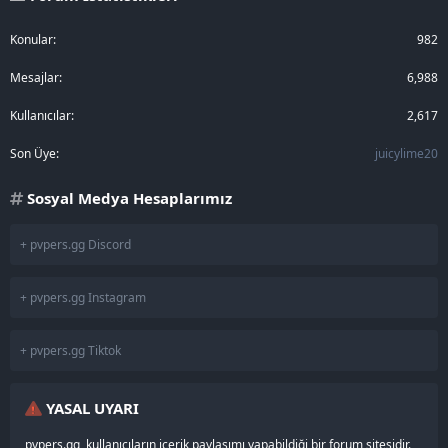
Konular
982
Mesajlar
6,988
Kullanıcılar
2,617
Son Üye
juicylime20
Sosyal Medya Hesaplarımız
+ pvpers.gg Discord
+ pvpers.gg Instagram
+ pvpers.gg Tiktok
YASAL UYARI
pvpers.gg, kullanıcıların içerik paylaşımı yapabildiği bir forum sitesidir.