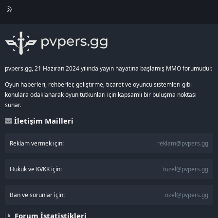
R
S
S
pvpers.gg, 21 Haziran 2024 yılında yayın hayatına başlamış MMO forumudur.
Oyun haberleri, rehberler, geliştirme, ticaret ve oyuncu sistemleri gibi
konulara odaklanarak oyun tutkunları için kapsamlı bir buluşma noktası
sunar.
İletişim Mailleri
Reklam vermek için:
reklam@pvpers.gg
Hukuk ve KVKK için:
tuzel@pvpers.gg
Ban ve sorunlar için:
ozel@pvpers.gg
Forum İstatistikleri