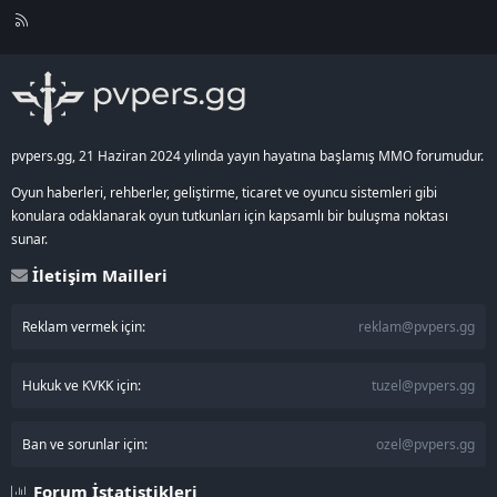
R
S
S
pvpers.gg, 21 Haziran 2024 yılında yayın hayatına başlamış MMO forumudur.
Oyun haberleri, rehberler, geliştirme, ticaret ve oyuncu sistemleri gibi
konulara odaklanarak oyun tutkunları için kapsamlı bir buluşma noktası
sunar.
İletişim Mailleri
Reklam vermek için:
reklam@pvpers.gg
Hukuk ve KVKK için:
tuzel@pvpers.gg
Ban ve sorunlar için:
ozel@pvpers.gg
Forum İstatistikleri