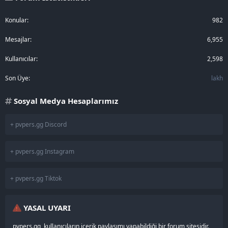
Konular
982
Mesajlar
6,955
Kullanıcılar
2,598
Son Üye
lakh
Sosyal Medya Hesaplarımız
+ pvpers.gg Discord
+ pvpers.gg Instagram
+ pvpers.gg Tiktok
YASAL UYARI
pvpers.gg, kullanıcıların içerik paylaşımı yapabildiği bir forum sitesidir.