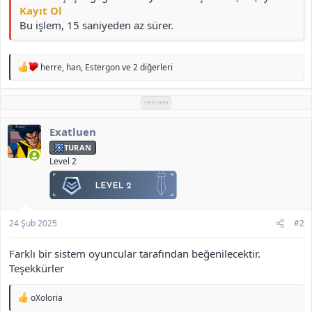
Kayıt Ol
Bu işlem, 15 saniyeden az sürer.
T
herre
,
han
,
Estergon
ve 2 diğerleri
e
p
k
reklam
i
l
Exatluen
e
r
TURAN
:
Level 2
24 Şub 2025
#2
Farklı bir sistem oyuncular tarafından beğenilecektir.
Teşekkürler
T
oXoloria
e