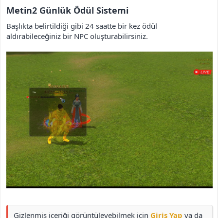
i
Metin2 Günlük Ödül Sistemi​
Başlıkta belirtildiği gibi 24 saatte bir kez ödül
aldırabileceğiniz bir NPC oluşturabilirsiniz.
Gizlenmiş içeriği görüntüleyebilmek için
Giriş Yap
ya da