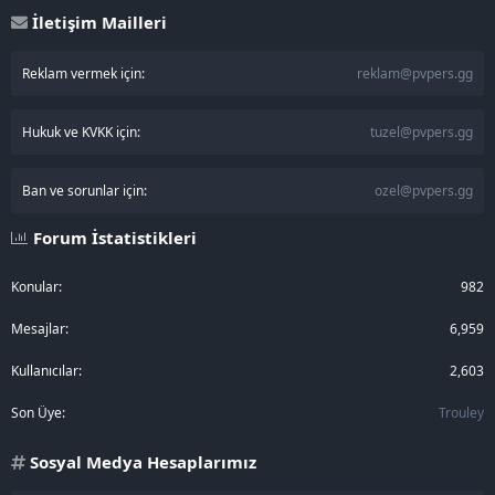
İletişim Mailleri
Reklam vermek için:
reklam@pvpers.gg
Hukuk ve KVKK için:
tuzel@pvpers.gg
Ban ve sorunlar için:
ozel@pvpers.gg
Forum İstatistikleri
Konular
982
Mesajlar
6,959
Kullanıcılar
2,603
Son Üye
Trouley
Sosyal Medya Hesaplarımız