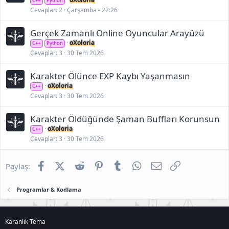
C++
Python
Cevaplar
2
Çarşamba - 22:26
Gerçek Zamanlı Online Oyuncular Arayüzü
oXoloria
C++
Python
Cevaplar
3
30 Tem 2026
Karakter Ölünce EXP Kaybı Yaşanmasın
oXoloria
C++
Cevaplar
3
30 Tem 2026
Karakter Öldüğünde Şaman Buffları Korunsun
oXoloria
C++
Cevaplar
3
30 Tem 2026
Facebook
X (Twitter)
Reddit
Pinterest
Tumblr
WhatsApp
E-posta
Link
Paylaş:
Programlar & Kodlama
Karanlık Tema