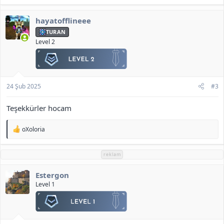
p
k
hayatofflineee
i
l
TURAN
e
Level 2
r
:
24 Şub 2025
#3
Teşekkürler hocam
T
oXoloria
e
p
k
reklam
i
l
Estergon
e
r
Level 1
: