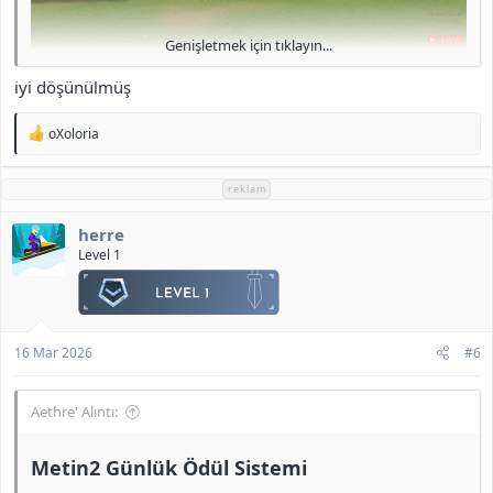
Genişletmek için tıklayın...
iyi döşünülmüş
T
oXoloria
e
p
k
reklam
i
l
herre
e
r
Level 1
:
<b>[Gizli içerik]</b>
16 Mar 2026
#6
Aethre' Alıntı:
Metin2 Günlük Ödül Sistemi​