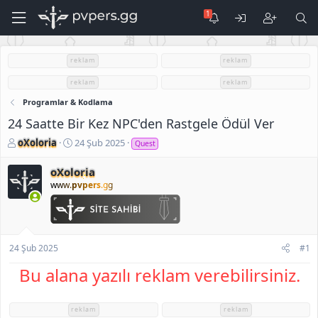
reklam
reklam
reklam
reklam
Programlar & Kodlama
24 Saatte Bir Kez NPC'den Rastgele Ödül Ver
K
B
oXoloria
24 Şub 2025
Quest
o
a
n
ş
oXoloria
u
l
www.
pvpers
.gg
S
a
a
n
h
g
i
ı
b
ç
24 Şub 2025
#1
i
t
Bu alana yazılı reklam verebilirsiniz.
a
r
i
h
reklam
reklam