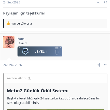
24 Şub 2025
#4
Paylaşım için teşekkürler
T
han
ve
oXoloria
e
p
k
han
i
l
Level 1
e
r
:
24 Ocak 2026
#5
Aethre' Alıntı:
Metin2 Günlük Ödül Sistemi​
Başlıkta belirtildiği gibi 24 saatte bir kez ödül aldırabileceğiniz bir
NPC oluşturabilirsiniz.