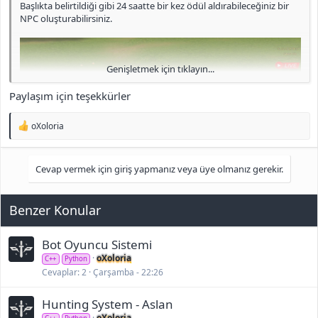
Başlıkta belirtildiği gibi 24 saatte bir kez ödül aldırabileceğiniz bir
NPC oluşturabilirsiniz.
Genişletmek için tıklayın...
Paylaşım için teşekkürler
T
oXoloria
e
p
k
Cevap vermek için giriş yapmanız veya üye olmanız gerekir.
i
l
e
r
Benzer Konular
:
Bot Oyuncu Sistemi
<b>[Gizli içerik]</b>
oXoloria
C++
Python
Cevaplar
2
Çarşamba - 22:26
Hunting System - Aslan
oXoloria