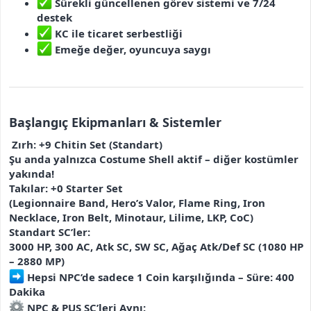
Sürekli güncellenen görev sistemi ve 7/24
destek
KC ile ticaret serbestliği
Emeğe değer, oyuncuya saygı
Başlangıç Ekipmanları & Sistemler
️ Zırh: +9 Chitin Set (Standart)
Şu anda yalnızca Costume Shell aktif – diğer kostümler
yakında!
Takılar: +0 Starter Set
(Legionnaire Band, Hero’s Valor, Flame Ring, Iron
Necklace, Iron Belt, Minotaur, Lilime, LKP, CoC)
Standart SC’ler:
3000 HP, 300 AC, Atk SC, SW SC, Ağaç Atk/Def SC (1080 HP
– 2880 MP)
Hepsi NPC’de sadece 1 Coin karşılığında – Süre: 400
Dakika
NPC & PUS SC’leri Aynı: