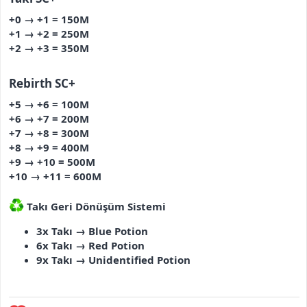
+0 → +1 = 150M
+1 → +2 = 250M
+2 → +3 = 350M
Rebirth SC+
+5 → +6 = 100M
+6 → +7 = 200M
+7 → +8 = 300M
+8 → +9 = 400M
+9 → +10 = 500M
+10 → +11 = 600M
Takı Geri Dönüşüm Sistemi
3x Takı → Blue Potion
6x Takı → Red Potion
9x Takı → Unidentified Potion