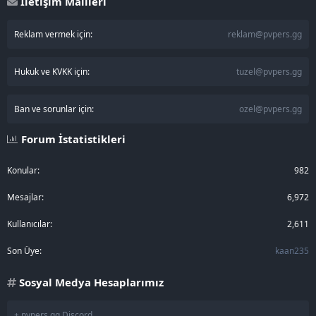
İletişim Mailleri
Reklam vermek için:
reklam@pvpers.gg
Hukuk ve KVKK için:
tuzel@pvpers.gg
Ban ve sorunlar için:
ozel@pvpers.gg
Forum İstatistikleri
Konular
982
Mesajlar
6,972
Kullanıcılar
2,611
Son Üye
kaan235
Sosyal Medya Hesaplarımız
+ pvpers.gg Discord