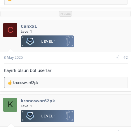
e
p
k
reklam
i
l
CanxxL
e
C
r
Level 1
:
3 May 2025
#2
hayırlı olsun bol userlar
T
kronoswar62pk
e
p
k
kronoswar62pk
i
K
l
Level 1
e
r
: