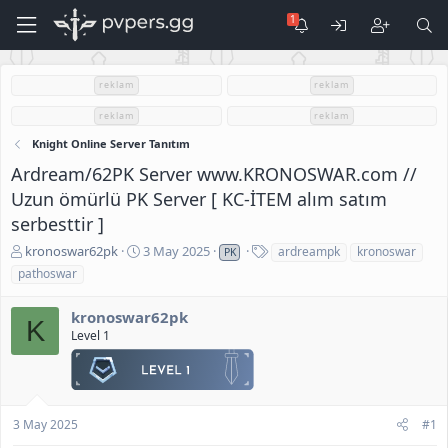
reklam
reklam
reklam
reklam
Knight Online Server Tanıtım
Ardream/62PK Server www.KRONOSWAR.com //
Uzun ömürlü PK Server [ KC-İTEM alım satım
serbesttir ]
K
B
E
kronoswar62pk
3 May 2025
ardreampk
kronoswar
PK
o
a
t
pathoswar
n
ş
i
u
l
k
kronoswar62pk
S
a
e
K
Level 1
a
n
t
h
g
l
i
ı
e
b
ç
r
i
t
3 May 2025
#1
a