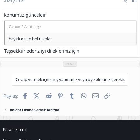
4 May 2025
#3
konumuz günceldir
CanxxL' Alıntı:
hayırlı olsun bol userlar
Teşşekkür ederiz iyi dilekleriniz için
reklam
Cevap vermek için giriş yapmanız veya üye olmanız gerekir.
Facebook
X (Twitter)
Reddit
Pinterest
Tumblr
WhatsApp
E-posta
Link
Paylaş:
Knight Online Server Tanıtım
Karanlık Tema