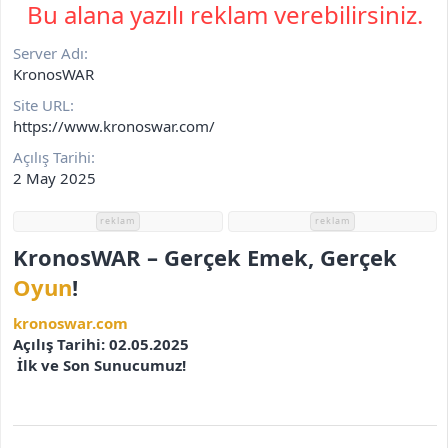
r
Bu alana yazılı reklam verebilirsiniz.
i
h
Server Adı
i
KronosWAR
Site URL
https://www.kronoswar.com/
Açılış Tarihi
2 May 2025
reklam
reklam
KronosWAR – Gerçek Emek, Gerçek
Oyun
!
kronoswar.com
Açılış Tarihi: 02.05.2025
️ İlk ve Son Sunucumuz!