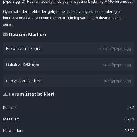
pvpers.gg, 21 Haziran 2024 yılında yayın hayatına başlamış MMO forumudur.
Oyun haberleri, rehberler, geliştirme, ticaret ve oyuncu sistemleri gibi
konulara odaklanarak oyun tutkunları için kapsamlı bir buluşma noktası
sunar.
İletişim Mailleri
Reklam vermek için:
reklam@pvpers.gg
Hukuk ve KVKK için:
tuzel@pvpers.gg
Ban ve sorunlar için:
ozel@pvpers.gg
Forum İstatistikleri
Konular
982
Mesajlar
6,964
Kullanıcılar
2,607