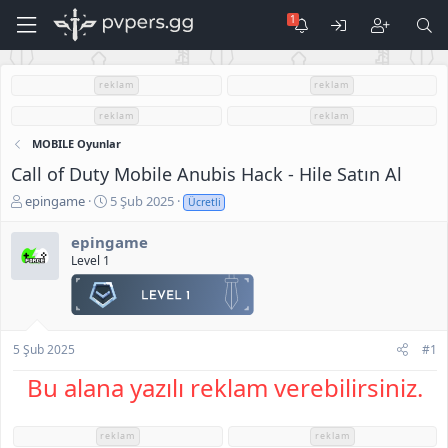
reklam
reklam
reklam
reklam
MOBILE Oyunlar
Call of Duty Mobile Anubis Hack - Hile Satın Al
K
B
epingame
5 Şub 2025
Ücretli
o
a
n
ş
epingame
u
l
Level 1
S
a
a
n
h
g
i
ı
b
ç
5 Şub 2025
#1
i
t
Bu alana yazılı reklam verebilirsiniz.
a
r
i
h
reklam
reklam