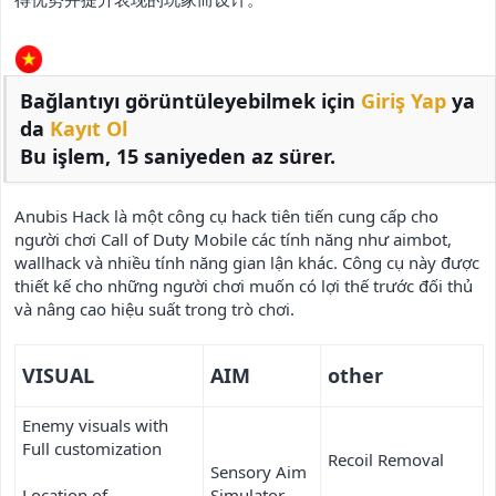
Bağlantıyı görüntüleyebilmek için
Giriş Yap
ya
da
Kayıt Ol
Bu işlem, 15 saniyeden az sürer.
Anubis Hack là một công cụ hack tiên tiến cung cấp cho
người chơi Call of Duty Mobile các tính năng như aimbot,
wallhack và nhiều tính năng gian lận khác. Công cụ này được
thiết kế cho những người chơi muốn có lợi thế trước đối thủ
và nâng cao hiệu suất trong trò chơi.
VISUAL​
AIM​
other​
Enemy visuals with
Full customization
Recoil Removal
Sensory Aim
Location of
Simulator