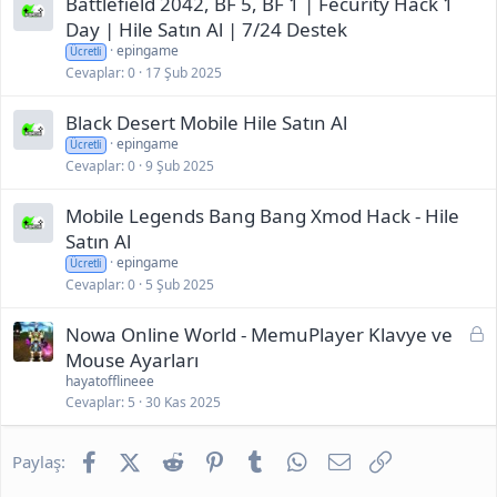
Battlefield 2042, BF 5, BF 1 | Fecurity Hack 1
Day | Hile Satın Al | 7/24 Destek
epingame
Ücretli
Cevaplar
0
17 Şub 2025
Black Desert Mobile Hile Satın Al
epingame
Ücretli
Cevaplar
0
9 Şub 2025
Mobile Legends Bang Bang Xmod Hack - Hile
Satın Al
epingame
Ücretli
Cevaplar
0
5 Şub 2025
K
Nowa Online World - MemuPlayer Klavye ve
i
Mouse Ayarları
l
hayatofflineee
i
Cevaplar
5
30 Kas 2025
t
l
Facebook
X (Twitter)
Reddit
Pinterest
Tumblr
WhatsApp
E-posta
Link
Paylaş:
i