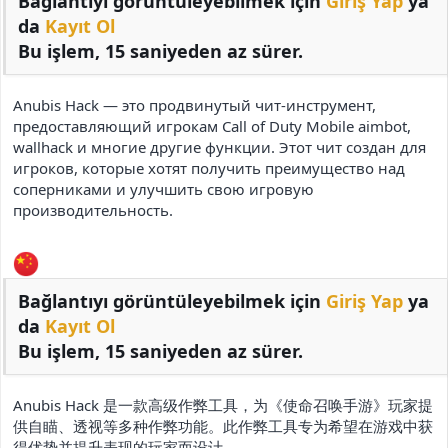
Bağlantıyı görüntüleyebilmek için
Giriş Yap
ya
da
Kayıt Ol
Bu işlem, 15 saniyeden az sürer.
Anubis Hack — это продвинутый чит-инструмент,
предоставляющий игрокам Call of Duty Mobile aimbot,
wallhack и многие другие функции. Этот чит создан для
игроков, которые хотят получить преимущество над
соперниками и улучшить свою игровую
производительность.
Bağlantıyı görüntüleyebilmek için
Giriş Yap
ya
da
Kayıt Ol
Bu işlem, 15 saniyeden az sürer.
Anubis Hack 是一款高级作弊工具，为《使命召唤手游》玩家提
供自瞄、透视等多种作弊功能。此作弊工具专为希望在游戏中获
得优势并提升表现的玩家而设计。