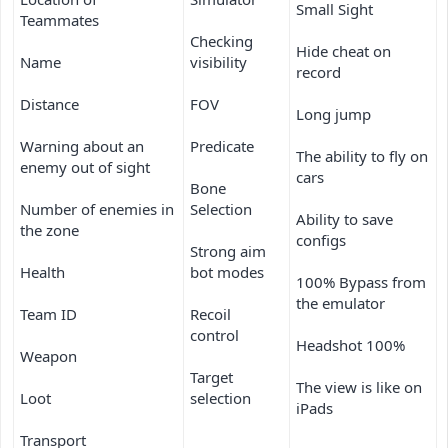
Small Sight
Teammates
Checking
Hide cheat on
Name
visibility
record
Distance
FOV
Long jump
Warning about an
Predicate
The ability to fly on
enemy out of sight
cars
Bone
Number of enemies in
Selection
Ability to save
the zone
configs
Strong aim
Health
bot modes
100% Bypass from
the emulator
Team ID
Recoil
control
Headshot 100%
Weapon
Target
The view is like on
Loot
selection
iPads
Transport