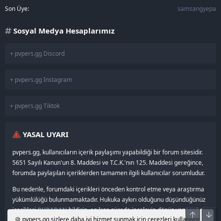
Son Üye
samsangyepa
Sosyal Medya Hesaplarımız
+ pvpers.gg Discord
+ pvpers.gg Instagram
+ pvpers.gg Tiktok
YASAL UYARI
pvpers.gg, kullanıcıların içerik paylaşımı yapabildiği bir forum sitesidir.
5651 Sayılı Kanun'un 8. Maddesi ve T.C.K.'nın 125. Maddesi gereğince,
forumda paylaşılan içeriklerden tamamen ilgili kullanıcılar sorumludur.
Bu nedenle, forumdaki içerikleri önceden kontrol etme veya araştırma
yükümlülüğü bulunmamaktadır. Hukuka aykırı olduğunu düşündüğünüz
içerikleri
BURADAN
bildirin, en kısa sürede inceleyip dönüş yapacağız.
Üst
Alt
🍪 pvpers.gg sizlere daha iyi hizmet sunmak için çerezleri kullanıyor.