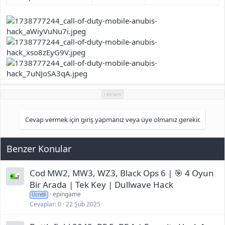
reklam
Cevap vermek için giriş yapmanız veya üye olmanız gerekir.
Benzer Konular
Cod MW2, MW3, WZ3, Black Ops 6 | 🎯 4 Oyun
Bir Arada | Tek Key | Dullwave Hack
epingame
Ücretli
Cevaplar
0
22 Şub 2025