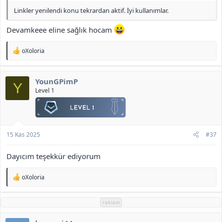
Linkler yenilendi konu tekrardan aktif. İyi kullanımlar.
Devamkeee eline sağlık hocam
T
oXoloria
e
p
k
YounGPimP
i
Y
l
Level 1
e
r
:
15 Kas 2025
#37
Dayıcım teşekkür ediyorum
T
oXoloria
e
p
k
reklam
i
l