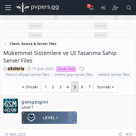
reklam
reklam
reklam
reklam
Client, Source & Server Files
Mükemmel Sistemlere ve UI Tasarıma Sahip
Server Files
K
B
E
oXoloria
15 Şub 2025
Server Files
o
a
t
metin2 altyapı server files
metin2 pvp server files
metin2 server files
n
ş
i
u
l
k
Önceki
1
2
3
4
5
6
7
Sonraki
S
a
e
a
n
t
h
g
l
gsmgezgini
i
ı
e
Level 1
b
ç
r
i
t
a
r
i
13 Tem 2025
#31