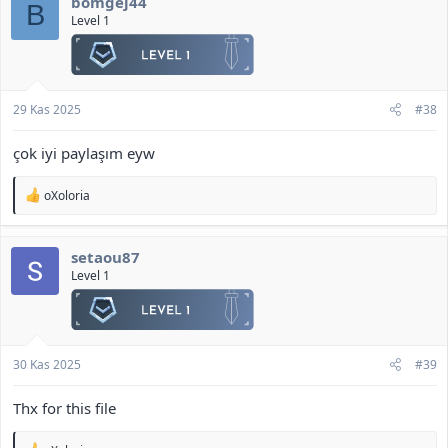
bomgej44
e
B
r
Level 1
:
29 Kas 2025
#38
çok iyi paylaşım eyw
T
oXoloria
e
p
k
setaou87
i
l
Level 1
e
r
:
30 Kas 2025
#39
Thx for this file