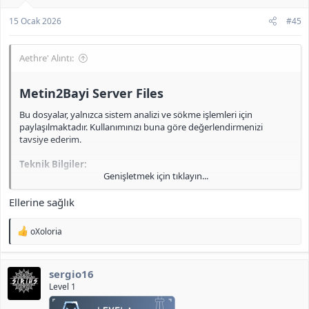
15 Ocak 2026
#45
Aethre' Alıntı:
Metin2Bayi Server Files​
Bu dosyalar, yalnızca sistem analizi ve sökme işlemleri için
paylaşılmaktadır. Kullanımınızı buna göre değerlendirmenizi
tavsiye ederim.
Teknik Bilgiler:
Genişletmek için tıklayın...
Client SRC:
2022
Game SRC:
13 ile alınmıştır
Ellerine sağlık
FreeBSD Linki:
<b>[Gizli içerik]</b>
Full Link (İçerisinde BSD Mevcut):
<b>[Gizli içerik]</b>
T
oXoloria
MySQL Yedeği:
e
p
Bağlantıyı görüntüleyebilmek için
Giriş Yap
ya da
Kayıt Ol
k
Bu işlem, 15 saniyeden az sürer.
sergio16
i
l
Level 1
e
(Şifre : 123)
r