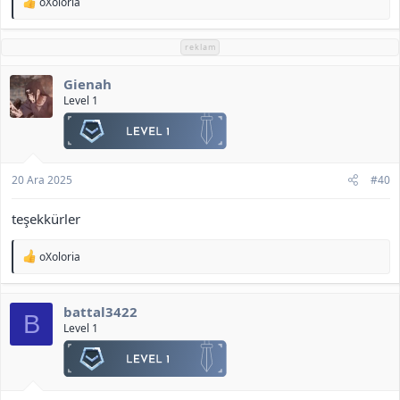
T
oXoloria
e
p
k
reklam
i
l
Gienah
e
r
Level 1
:
20 Ara 2025
#40
teşekkürler
T
oXoloria
e
p
k
battal3422
i
B
l
Level 1
e
r
: