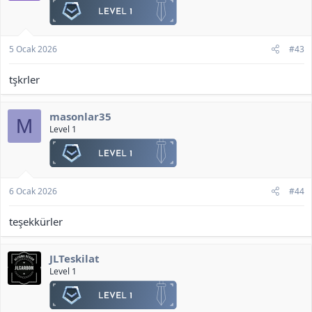
r
:
5 Ocak 2026
#43
tşkrler
masonlar35
M
Level 1
6 Ocak 2026
#44
teşekkürler
JLTeskilat
Level 1