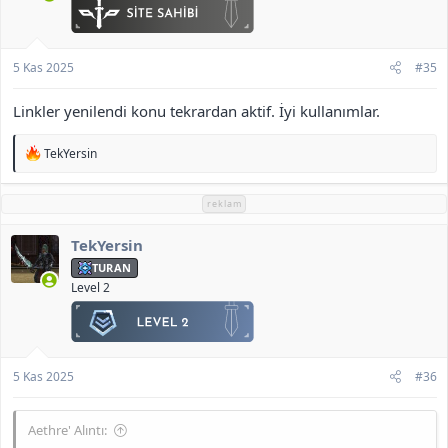
5 Kas 2025
#35
Linkler yenilendi konu tekrardan aktif. İyi kullanımlar.
T
TekYersin
e
p
k
reklam
i
l
TekYersin
e
r
TURAN
:
Level 2
5 Kas 2025
#36
Aethre' Alıntı: