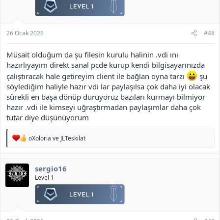
Geliştirilmiş Nesne Market Sistemi
Yeni Otomatik Login & AV Sistemi
Özel ve Etkileşimli Sistemler
26 Ocak 2026
#48
Yeni Metin Taşı Sıra Sistemi
Müsait olduğum da şu filesin kurulu halinin .vdi ını
Yeni Patron Dünya Sıralaması Sistemi
hazırlıyayım direkt sanal pcde kurup kendi bilgisayarınızda
Geliştirilmiş Biyolog Sistemi
çalıştıracak hale getireyim client ile bağlan oyna tarzı
şu
Yeni Uzaktan Market Sistemi
söylediğim haliyle hazır vdi lar paylaşılsa çok daha iyi olacak
Yeni Efsun Botu Sistemi
Geliştirilmiş Memleket Sistemi
sürekli en başa dönüp duruyoruz bazıları kurmayı bilmiyor
Yeni Balık Botu Sistemi
hazır .vdi ile kimseyi uğraştırmadan paylaşımlar daha çok
Yeni Çöp Kutusu Sistemi
tutar diye düşünüyorum
Yeni Otomatik Bağırma Sistemi
Yeni Yayıncı Duyuru Sistemi
T
oXoloria
ve
JLTeskilat
Yeni İtem Stack Limiti (70K)
e
Yeni Toplu Sandık Açma Sistemi
p
Yeni Sandık Önizleme Sistemi
k
sergio16
i
Lonca & PvP Odaklı Sistemler
l
Level 1
e
Yeni Açık Lonca Liderleri Sistemi
r
Gelişmiş Lonca Skor Tablosu
:
Yeni Şampiyon Ünvan Sistemi
Yeni Yohara Seviye Sistemi