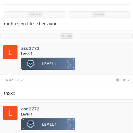
h
i
reklam
reklam
muhteşem filese benziyor
reklam
asd2772
Level 1
16 Ağu 2025
#32
thxxx
asd2772
Level 1