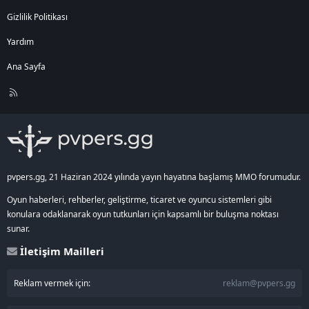
Yeni İtem Stack Limiti (70K)
Gizlilik Politikası
Yeni Toplu Sandık Açma Sistemi
Yeni Sandık Önizleme Sistemi
Yardım
Lonca & PvP Odaklı Sistemler
Ana Sayfa
Yeni Açık Lonca Liderleri Sistemi
R
Gelişmiş Lonca Skor Tablosu
S
Yeni Şampiyon Ünvan Sistemi
S
Yeni Yohara Seviye Sistemi
Yeni Etkinlik Çarkları Sistemi
Yeni Toplu Nesne Silme Sistemi
Yeni Fırsatı Yakala Sistemi
Yeni F5 Menü Sistemi
pvpers.gg, 21 Haziran 2024 yılında yayın hayatına başlamış MMO forumudur.
Geliştirilmiş Battlepass Sistemi
Yeni Otomatik Etkinlik Sistemi
Oyun haberleri, rehberler, geliştirme, ticaret ve oyuncu sistemleri gibi
Efsun & Envanter Geliştirmeleri
konulara odaklanarak oyun tutkunları için kapsamlı bir buluşma noktası
sunar.
Yeni İtem Düşme Oranını Görme Sistemi
İletişim Mailleri
Yeni Şifreli İtem Kilit Sistemi
Gelişmiş Oyun Seçenekleri
Yeni Metin Boyutlandırma Sistemi
Reklam vermek için:
reklam@pvpers.gg
Geliştirilmiş Mitsi Simya Sistemi
Official Aura Sistemi