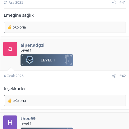
21 Ara 2025
#41
Emeğine sağlık
T
oXoloria
e
p
k
alper.adgzl
i
l
Level 1
e
r
:
4 Ocak 2026
#42
teşekkürler
T
oXoloria
e
p
k
theo99
i
l
Level 1
e