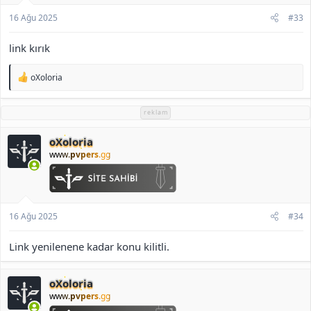
16 Ağu 2025
#33
link kırık
T
oXoloria
e
p
k
reklam
i
l
oXoloria
e
r
www.
pvpers
.gg
:
16 Ağu 2025
#34
Link yenilenene kadar konu kilitli.
oXoloria
www.
pvpers
.gg