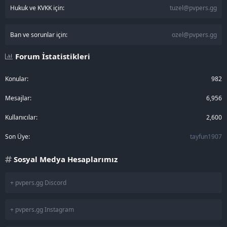
Official Kuşak Sistemi
Hukuk ve KVKK için:
tuzel@pvpers.gg
Geliştirilmiş Yardımcı Şaman Sistemi
Yeni K Envanter Sistemi
Yeni Ekstra Şans Sistemi
Ban ve sorunlar için:
ozel@pvpers.gg
Yeni Emek Puan Sistemi
Gelişmiş Lonca Sistemi (10 Adet)
Forum İstatistikleri
Yeni 6 Taş Sistemi
Yeni Premium Oyuncu Sistemi
Gelişmiş Envanter Sistemi
Konular
982
Gelişmiş PvP & PvE Sistemleri
Mesajlar
6,956
83S Hasar Limiti Sınırı
Kullanıcılar
2,600
Gelişmiş Hızlı BK Okuma Sistemi
Gelişmiş Hızlı Ruh Taşı Okuma Sistemi
Son Üye
tayfun1907
Gelişmiş Ünvan Sistemi
Gelişmiş Enerji Sistemi
Yeni Model Önizleme Sistemi
Sosyal Medya Hesaplarımız
Geliştirilmiş Duello Sistemi
Gelişmiş Stoklu Satış Sistemi
+ pvpers.gg Discord
Gelişmiş İtem Karşılığı Nesne Satış Sistemi
Yeni NPC’de Efsunlu İtem Satış Sistemi
Yeni PvM Efsun Sistemi
+ pvpers.gg Instagram
Yeni Kadim Efsun Sistemi
Yeni Orta Beceri Efsun Sistemi